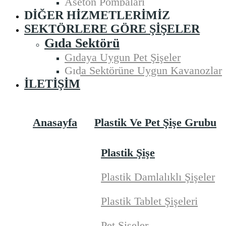
Aseton Pompaları
DIĞER HIZMETLERIMIZ
SEKTÖRLERE GÖRE ŞIŞELER
Gıda Sektörü
Gıdaya Uygun Pet Şişeler
Gıda Sektörüne Uygun Kavanozlar
İLETIŞIM
Anasayfa
Plastik Ve Pet Şişe Grubu
Plastik Şişe
Plastik Damlalıklı Şişeler
Plastik Tablet Şişeleri
Pet Şişeler