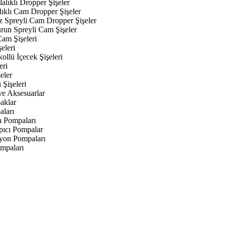
alıklı Dropper Şişeler
lıklı Cam Dropper Şişeler
z Spreyli Cam Dropper Şişeler
urun Spreyli Cam Şişeler
am Şişeleri
eleri
kollü İçecek Şişeleri
eri
eler
 Şişeleri
ve Aksesuarlar
aklar
aları
n Pompaları
ıcı Pompalar
yon Pompaları
mpaları