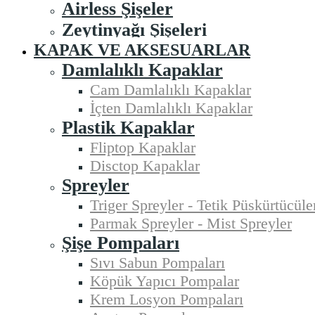
Airless Şişeler
Zeytinyağı Şişeleri
KAPAK VE AKSESUARLAR
Damlalıklı Kapaklar
Cam Damlalıklı Kapaklar
İçten Damlalıklı Kapaklar
Plastik Kapaklar
Fliptop Kapaklar
Disctop Kapaklar
Spreyler
Triger Spreyler - Tetik Püskürtücüle
Parmak Spreyler - Mist Spreyler
Şişe Pompaları
Sıvı Sabun Pompaları
Köpük Yapıcı Pompalar
Krem Losyon Pompaları