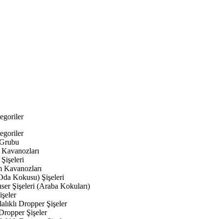
egoriler
egoriler
 Grubu
Kavanozları
Şişeleri
 Kavanozları
Oda Kokusu) Şişeleri
ser Şişeleri (Araba Kokuları)
şeler
lıklı Dropper Şişeler
Dropper Şişeler