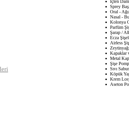
İçten Daml
Sprey Baş
Oral - Ağı
Nasal - B
Kolonya C
Parfüm Şiş
Şarap / Al
Ecza Şişel
Airless Şiş
Zeytinyağı
Kapaklar 
Metal Kap
Şişe Pomp
leri
Sıvı Sabu
Köpük Yap
Krem Los
Aseton Po