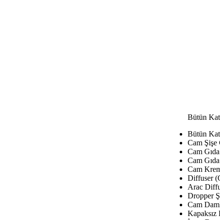
Bütün Kat
Bütün Kat
Cam Şişe
Cam Gıda 
Cam Gıda 
Cam Krem
Diffuser (
Arac Diffu
Dropper Şi
Cam Damla
Kapaksız 