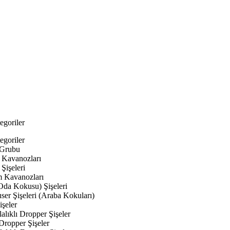
egoriler
egoriler
 Grubu
Kavanozları
Şişeleri
 Kavanozları
Oda Kokusu) Şişeleri
ser Şişeleri (Araba Kokuları)
şeler
lıklı Dropper Şişeler
Dropper Şişeler