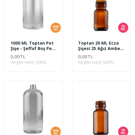
1000 ML Toptan Pet
Toptan 20 ML Ecza
Şişe - Şeffaf Boş Pet
Şişesi 25 Ağız Amber
Şişe 1 Litre
Renk Cam
0,00TL
0,00TL
Vergiler Hariç: 0,00TL
Vergiler Hariç: 0,00TL