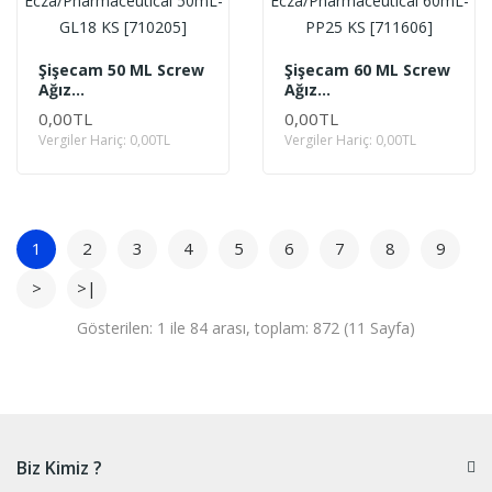
Şişecam 50 ML Screw
Şişecam 60 ML Screw
Ağız
Ağız
Ecza/Pharmaceutical
Ecza/Pharmaceutical
0,00TL
0,00TL
50mL- GL18 KS
60mL- PP25 KS
Vergiler Hariç: 0,00TL
Vergiler Hariç: 0,00TL
[710205]
[711606]
1
2
3
4
5
6
7
8
9
>
>|
Gösterilen: 1 ile 84 arası, toplam: 872 (11 Sayfa)
Biz Kimiz ?