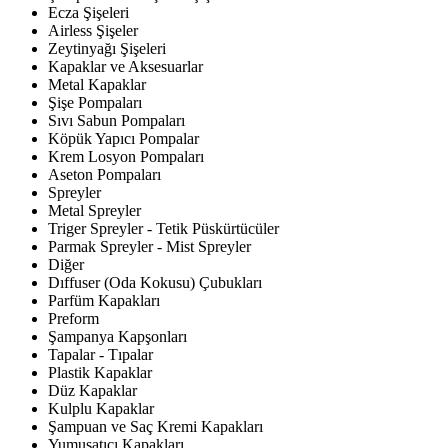
Ecza Şişeleri
Airless Şişeler
Zeytinyağı Şişeleri
Kapaklar ve Aksesuarlar
Metal Kapaklar
Şişe Pompaları
Sıvı Sabun Pompaları
Köpük Yapıcı Pompalar
Krem Losyon Pompaları
Aseton Pompaları
Spreyler
Metal Spreyler
Triger Spreyler - Tetik Püskürtücüler
Parmak Spreyler - Mist Spreyler
Diğer
Dıffuser (Oda Kokusu) Çubukları
Parfüm Kapakları
Preform
Şampanya Kapşonları
Tapalar - Tıpalar
Plastik Kapaklar
Düz Kapaklar
Kulplu Kapaklar
Şampuan ve Saç Kremi Kapakları
Yumuşatıcı Kapakları