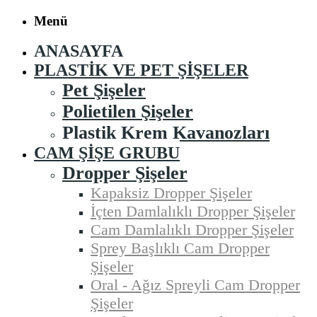
Menü
ANASAYFA
PLASTIK VE PET ŞIŞELER
Pet Şişeler
Polietilen Şişeler
Plastik Krem Kavanozları
CAM ŞIŞE GRUBU
Dropper Şişeler
Kapaksiz Dropper Şişeler
İçten Damlalıklı Dropper Şişeler
Cam Damlalıklı Dropper Şişeler
Sprey Başlıklı Cam Dropper
Şişeler
Oral - Ağız Spreyli Cam Dropper
Şişeler