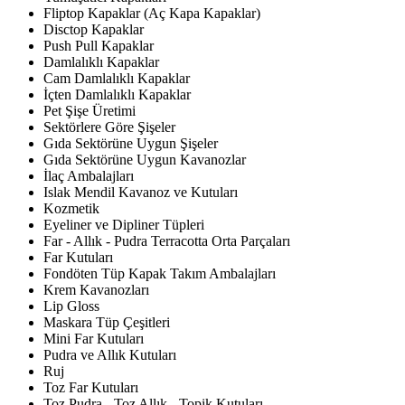
Fliptop Kapaklar (Aç Kapa Kapaklar)
Disctop Kapaklar
Push Pull Kapaklar
Damlalıklı Kapaklar
Cam Damlalıklı Kapaklar
İçten Damlalıklı Kapaklar
Pet Şişe Üretimi
Sektörlere Göre Şişeler
Gıda Sektörüne Uygun Şişeler
Gıda Sektörüne Uygun Kavanozlar
İlaç Ambalajları
Islak Mendil Kavanoz ve Kutuları
Kozmetik
Eyeliner ve Dipliner Tüpleri
Far - Allık - Pudra Terracotta Orta Parçaları
Far Kutuları
Fondöten Tüp Kapak Takım Ambalajları
Krem Kavanozları
Lip Gloss
Maskara Tüp Çeşitleri
Mini Far Kutuları
Pudra ve Allık Kutuları
Ruj
Toz Far Kutuları
Toz Pudra - Toz Allık - Topik Kutuları