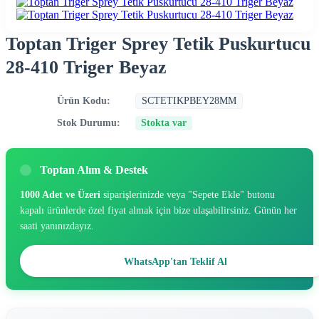
Toptan Triger Sprey Tetik Puskurtucu
28-410 Triger Beyaz
Ürün Kodu:
SCTETIKPBEY28MM
Stok Durumu:
Stokta var
Toptan Alım & Destek
1000 Adet ve Üzeri
siparişlerinizde veya "Sepete Ekle" butonu
kapalı ürünlerde özel fiyat almak için bize ulaşabilirsiniz. Günün her
saati yanınızdayız.
WhatsApp'tan Teklif Al