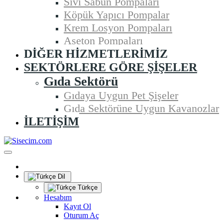
Sıvı Sabun Pompaları
Köpük Yapıcı Pompalar
Krem Losyon Pompaları
Aseton Pompaları
DIĞER HIZMETLERIMIZ
SEKTÖRLERE GÖRE ŞIŞELER
Gıda Sektörü
Gıdaya Uygun Pet Şişeler
Gıda Sektörüne Uygun Kavanozlar
İLETIŞIM
Dil
Türkçe
Hesabım
Kayıt Ol
Oturum Aç