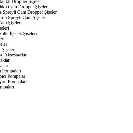
alıklı Dropper Şişeler
lıklı Cam Dropper Şişeler
z Spreyli Cam Dropper Şişeler
urun Spreyli Cam Şişeler
am Şişeleri
eleri
kollü İçecek Şişeleri
eri
eler
 Şişeleri
ve Aksesuarlar
aklar
aları
n Pompaları
ıcı Pompalar
yon Pompaları
mpaları