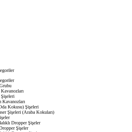
egoriler
egoriler
 Grubu
Kavanozları
Şişeleri
 Kavanozları
Oda Kokusu) Şişeleri
ser Şişeleri (Araba Kokuları)
şeler
lıklı Dropper Şişeler
Dropper Şişeler