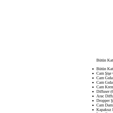
Bütün Kat
Bütün Kat
Cam Şişe
Cam Gıda 
Cam Gıda 
Cam Krem
Diffuser (
Arac Diffu
Dropper Şi
Cam Damla
Kapaksız 