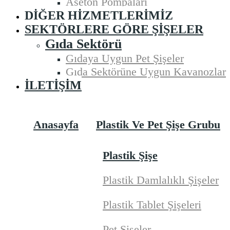
Aseton Pompaları
DIĞER HIZMETLERIMIZ
SEKTÖRLERE GÖRE ŞIŞELER
Gıda Sektörü
Gıdaya Uygun Pet Şişeler
Gıda Sektörüne Uygun Kavanozlar
İLETIŞIM
Anasayfa
Plastik Ve Pet Şişe Grubu
Plastik Şişe
Plastik Damlalıklı Şişeler
Plastik Tablet Şişeleri
Pet Şişeler