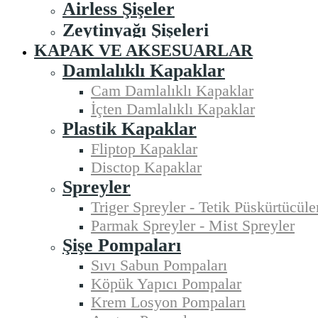
Airless Şişeler
Zeytinyağı Şişeleri
KAPAK VE AKSESUARLAR
Damlalıklı Kapaklar
Cam Damlalıklı Kapaklar
İçten Damlalıklı Kapaklar
Plastik Kapaklar
Fliptop Kapaklar
Disctop Kapaklar
Spreyler
Triger Spreyler - Tetik Püskürtücüle
Parmak Spreyler - Mist Spreyler
Şişe Pompaları
Sıvı Sabun Pompaları
Köpük Yapıcı Pompalar
Krem Losyon Pompaları