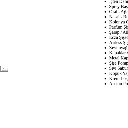
İçten Daml
Sprey Baş
Oral - Ağı
Nasal - B
Kolonya C
Parfüm Şiş
Şarap / Al
Ecza Şişel
Airless Şiş
Zeytinyağı
Kapaklar 
Metal Kap
Şişe Pomp
leri
Sıvı Sabu
Köpük Yap
Krem Los
Aseton Po