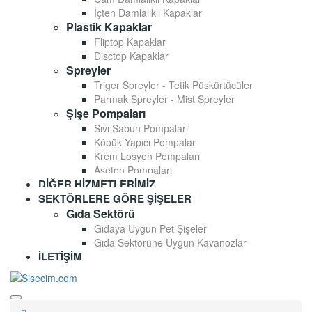
İçten Damlalıklı Kapaklar
Plastik Kapaklar
Fliptop Kapaklar
Disctop Kapaklar
Spreyler
Triger Spreyler - Tetik Püskürtücüler
Parmak Spreyler - Mist Spreyler
Şişe Pompaları
Sıvı Sabun Pompaları
Köpük Yapıcı Pompalar
Krem Losyon Pompaları
Aseton Pompaları
DIĞER HIZMETLERIMIZ
SEKTÖRLERE GÖRE ŞIŞELER
Gıda Sektörü
Gıdaya Uygun Pet Şişeler
Gıda Sektörüne Uygun Kavanozlar
İLETIŞIM