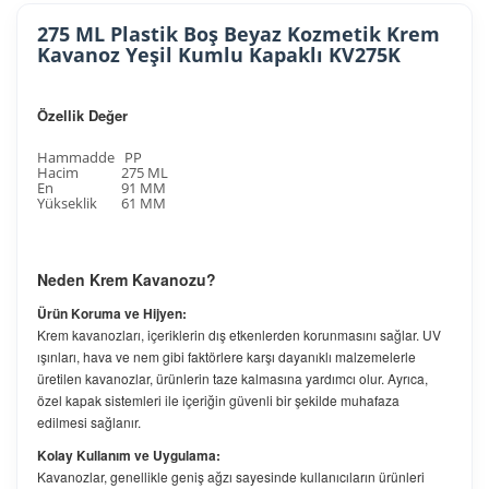
275 ML Plastik Boş Beyaz Kozmetik Krem
Kavanoz Yeşil Kumlu Kapaklı KV275K
Özellik
Değer
Hammadde
PP
Hacim
275 ML
En
91 MM
Yükseklik
61 MM
Neden Krem Kavanozu?
Ürün Koruma ve Hijyen:
Krem kavanozları, içeriklerin dış etkenlerden korunmasını sağlar. UV
ışınları, hava ve nem gibi faktörlere karşı dayanıklı malzemelerle
üretilen kavanozlar, ürünlerin taze kalmasına yardımcı olur. Ayrıca,
özel kapak sistemleri ile içeriğin güvenli bir şekilde muhafaza
edilmesi sağlanır.
Kolay Kullanım ve Uygulama:
Kavanozlar, genellikle geniş ağzı sayesinde kullanıcıların ürünleri