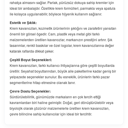
rahatça almasını sağlar. Parlak, pürüzsüz dokuya sahip kremler için
ideal bir ambalajdır. Özellikle krem formülleri, parmakla veya spatula
ile kolayca uygulanabilir, böylece hijyenik kullanım sağlanır.
Estetik ve Şıklık:
Krem kavanozları, kozmetik ürünlerinin şıklığını ve zarafetini yansıtan
önemli bir görsel ögedir. Cam, plastik veya metal gibi farklı
malzemelerden üretilen kavanozlar, markanızın prestijini artırır. Şık
tasarımlar, renkli baskılar ve özel logolar, krem kavanozlarına değer
katarak raflarda dikkat çeker.
Çeşitli Boyut Seçenekleri:
Krem kavanozları, farklı kullanıcı ihtiyaçlarına göre çeşitli boyutlarda
üretilir. Seyahat boyutlarından, büyük aile paketlerine kadar geniş bir
yelpazede seçenekler sunulur. Bu esneklik, ürünlerin farklı pazar
segmentlerine hitap etmesine olanak tanır.
Çevre Dostu Seçenekler:
Sürdürülebilirlik, günümüzde markaların en çok tercih ettiği
kavramlardan biri haline gelmiştir. Doğal, geri dönüştürülebilir veya
biyolojik olarak çözünür malzemelerle üretilen krem kavanozları,
çevre bilincine sahip kullanıcılar için ideal bir tercihtir.