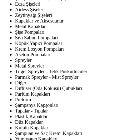
Ecza Şişeleri
Airless Şişeler
Zeytinyağı Şişeleri
Kapaklar ve Aksesuarlar
Metal Kapaklar
Şişe Pompaları
Sıvı Sabun Pompaları
Köpük Yapıcı Pompalar
Krem Losyon Pompaları
Aseton Pompaları
Spreyler
Metal Spreyler
Triger Spreyler - Tetik Püskürtücüler
Parmak Spreyler - Mist Spreyler
Diğer
Dıffuser (Oda Kokusu) Çubukları
Parfüm Kapakları
Preform
Şampanya Kapşonları
Tapalar - Tıpalar
Plastik Kapaklar
Düz Kapaklar
Kulplu Kapaklar
Şampuan ve Saç Kremi Kapakları
Yumuşatıcı Kapakları