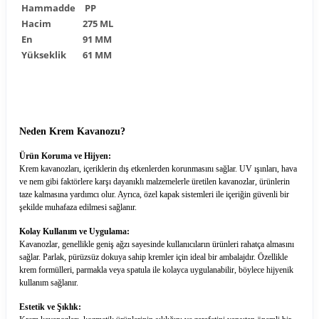
Hammadde
PP
Hacim
275 ML
En
91 MM
Yükseklik
61 MM
Neden Krem Kavanozu?
Ürün Koruma ve Hijyen:
Krem kavanozları, içeriklerin dış etkenlerden korunmasını sağlar. UV ışınları, hava
ve nem gibi faktörlere karşı dayanıklı malzemelerle üretilen kavanozlar, ürünlerin
taze kalmasına yardımcı olur. Ayrıca, özel kapak sistemleri ile içeriğin güvenli bir
şekilde muhafaza edilmesi sağlanır.
Kolay Kullanım ve Uygulama:
Kavanozlar, genellikle geniş ağzı sayesinde kullanıcıların ürünleri rahatça almasını
sağlar. Parlak, pürüzsüz dokuya sahip kremler için ideal bir ambalajdır. Özellikle
krem formülleri, parmakla veya spatula ile kolayca uygulanabilir, böylece hijyenik
kullanım sağlanır.
Estetik ve Şıklık: