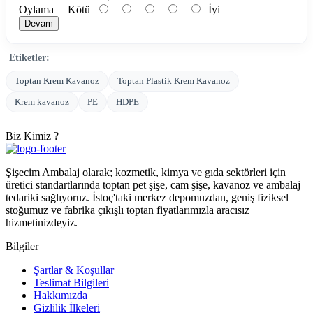
Oylama
Kötü
İyi
Devam
Etiketler:
Toptan Krem Kavanoz
Toptan Plastik Krem Kavanoz
Krem kavanoz
PE
HDPE
Biz Kimiz ?
Şişecim Ambalaj olarak; kozmetik, kimya ve gıda sektörleri için
üretici standartlarında toptan pet şişe, cam şişe, kavanoz ve ambalaj
tedariki sağlıyoruz. İstoç'taki merkez depomuzdan, geniş fiziksel
stoğumuz ve fabrika çıkışlı toptan fiyatlarımızla aracısız
hizmetinizdeyiz.
Bilgiler
Şartlar & Koşullar
Teslimat Bilgileri
Hakkımızda
Gizlilik İlkeleri