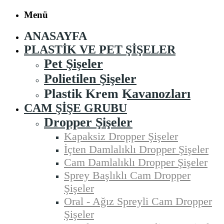
Menü
ANASAYFA
PLASTIK VE PET ŞIŞELER
Pet Şişeler
Polietilen Şişeler
Plastik Krem Kavanozları
CAM ŞIŞE GRUBU
Dropper Şişeler
Kapaksiz Dropper Şişeler
İçten Damlalıklı Dropper Şişeler
Cam Damlalıklı Dropper Şişeler
Sprey Başlıklı Cam Dropper
Şişeler
Oral - Ağız Spreyli Cam Dropper
Şişeler