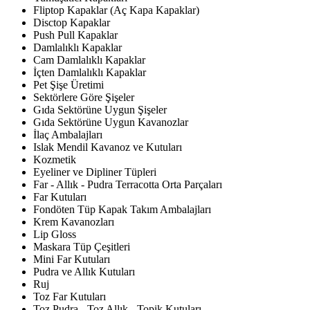
Fliptop Kapaklar (Aç Kapa Kapaklar)
Disctop Kapaklar
Push Pull Kapaklar
Damlalıklı Kapaklar
Cam Damlalıklı Kapaklar
İçten Damlalıklı Kapaklar
Pet Şişe Üretimi
Sektörlere Göre Şişeler
Gıda Sektörüne Uygun Şişeler
Gıda Sektörüne Uygun Kavanozlar
İlaç Ambalajları
Islak Mendil Kavanoz ve Kutuları
Kozmetik
Eyeliner ve Dipliner Tüpleri
Far - Allık - Pudra Terracotta Orta Parçaları
Far Kutuları
Fondöten Tüp Kapak Takım Ambalajları
Krem Kavanozları
Lip Gloss
Maskara Tüp Çeşitleri
Mini Far Kutuları
Pudra ve Allık Kutuları
Ruj
Toz Far Kutuları
Toz Pudra - Toz Allık - Topik Kutuları