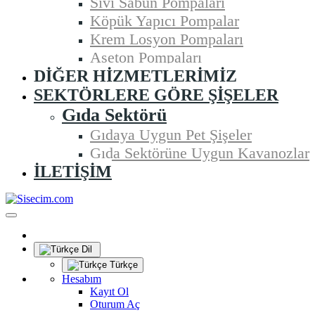
Sıvı Sabun Pompaları
Köpük Yapıcı Pompalar
Krem Losyon Pompaları
Aseton Pompaları
DIĞER HIZMETLERIMIZ
SEKTÖRLERE GÖRE ŞIŞELER
Gıda Sektörü
Gıdaya Uygun Pet Şişeler
Gıda Sektörüne Uygun Kavanozlar
İLETIŞIM
Dil
Türkçe
Hesabım
Kayıt Ol
Oturum Aç