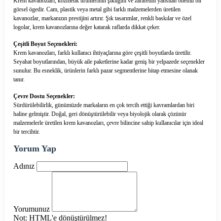
Krem kavanozları, kozmetik ürünlerinin şıklığını ve zarafetini yansıtan önemli bir
görsel ögedir. Cam, plastik veya metal gibi farklı malzemelerden üretilen
kavanozlar, markanızın prestijini artırır. Şık tasarımlar, renkli baskılar ve özel
logolar, krem kavanozlarına değer katarak raflarda dikkat çeker.
Çeşitli Boyut Seçenekleri:
Krem kavanozları, farklı kullanıcı ihtiyaçlarına göre çeşitli boyutlarda üretilir.
Seyahat boyutlarından, büyük aile paketlerine kadar geniş bir yelpazede seçenekler
sunulur. Bu esneklik, ürünlerin farklı pazar segmentlerine hitap etmesine olanak
tanır.
Çevre Dostu Seçenekler:
Sürdürülebilirlik, günümüzde markaların en çok tercih ettiği kavramlardan biri
haline gelmiştir. Doğal, geri dönüştürülebilir veya biyolojik olarak çözünür
malzemelerle üretilen krem kavanozları, çevre bilincine sahip kullanıcılar için ideal
bir tercihtir.
Yorum Yap
Adınız
Yorumunuz
Not:
HTML'e dönüştürülmez!