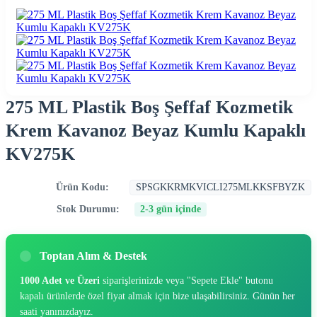
275 ML Plastik Boş Şeffaf Kozmetik
Krem Kavanoz Beyaz Kumlu Kapaklı
KV275K
Ürün Kodu:
SPSGKKRMKVICLI275MLKKSFBYZK
Stok Durumu:
2-3 gün içinde
Toptan Alım & Destek
1000 Adet ve Üzeri
siparişlerinizde veya "Sepete Ekle" butonu
kapalı ürünlerde özel fiyat almak için bize ulaşabilirsiniz. Günün her
saati yanınızdayız.