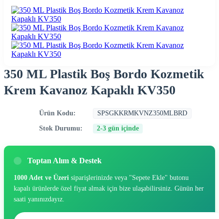
350 ML Plastik Boş Bordo Kozmetik
Krem Kavanoz Kapaklı KV350
Ürün Kodu:
SPSGKKRMKVNZ350MLBRD
Stok Durumu:
2-3 gün içinde
Toptan Alım & Destek
1000 Adet ve Üzeri
siparişlerinizde veya "Sepete Ekle" butonu
kapalı ürünlerde özel fiyat almak için bize ulaşabilirsiniz. Günün her
saati yanınızdayız.