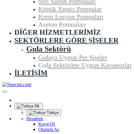
Sıvı Sabun Pompaları
Köpük Yapıcı Pompalar
Krem Losyon Pompaları
Aseton Pompaları
DIĞER HIZMETLERIMIZ
SEKTÖRLERE GÖRE ŞIŞELER
Gıda Sektörü
Gıdaya Uygun Pet Şişeler
Gıda Sektörüne Uygun Kavanozlar
İLETIŞIM
Dil
Türkçe
Hesabım
Kayıt Ol
Oturum Aç