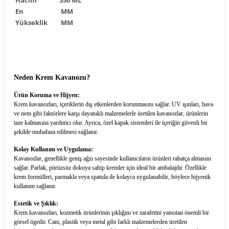
En
MM
Yükseklik
MM
Neden Krem Kavanozu?
Ürün Koruma ve Hijyen:
Krem kavanozları, içeriklerin dış etkenlerden korunmasını sağlar. UV ışınları, hava
ve nem gibi faktörlere karşı dayanıklı malzemelerle üretilen kavanozlar, ürünlerin
taze kalmasına yardımcı olur. Ayrıca, özel kapak sistemleri ile içeriğin güvenli bir
şekilde muhafaza edilmesi sağlanır.
Kolay Kullanım ve Uygulama:
Kavanozlar, genellikle geniş ağzı sayesinde kullanıcıların ürünleri rahatça almasını
sağlar. Parlak, pürüzsüz dokuya sahip kremler için ideal bir ambalajdır. Özellikle
krem formülleri, parmakla veya spatula ile kolayca uygulanabilir, böylece hijyenik
kullanım sağlanır.
Estetik ve Şıklık:
Krem kavanozları, kozmetik ürünlerinin şıklığını ve zarafetini yansıtan önemli bir
görsel ögedir. Cam, plastik veya metal gibi farklı malzemelerden üretilen