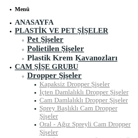
Menü
ANASAYFA
PLASTIK VE PET ŞIŞELER
Pet Şişeler
Polietilen Şişeler
Plastik Krem Kavanozları
CAM ŞIŞE GRUBU
Dropper Şişeler
Kapaksiz Dropper Şişeler
İçten Damlalıklı Dropper Şişeler
Cam Damlalıklı Dropper Şişeler
Sprey Başlıklı Cam Dropper
Şişeler
Oral - Ağız Spreyli Cam Dropper
Şişeler