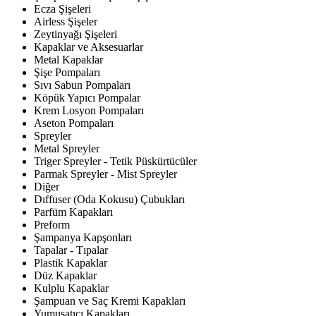
Ecza Şişeleri
Airless Şişeler
Zeytinyağı Şişeleri
Kapaklar ve Aksesuarlar
Metal Kapaklar
Şişe Pompaları
Sıvı Sabun Pompaları
Köpük Yapıcı Pompalar
Krem Losyon Pompaları
Aseton Pompaları
Spreyler
Metal Spreyler
Triger Spreyler - Tetik Püskürtücüler
Parmak Spreyler - Mist Spreyler
Diğer
Dıffuser (Oda Kokusu) Çubukları
Parfüm Kapakları
Preform
Şampanya Kapşonları
Tapalar - Tıpalar
Plastik Kapaklar
Düz Kapaklar
Kulplu Kapaklar
Şampuan ve Saç Kremi Kapakları
Yumuşatıcı Kapakları