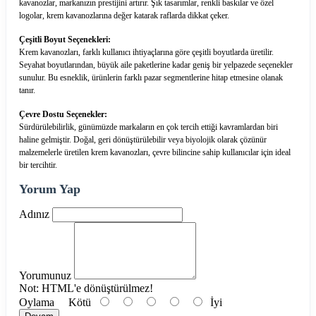
kavanozlar, markanızın prestijini artırır. Şık tasarımlar, renkli baskılar ve özel
logolar, krem kavanozlarına değer katarak raflarda dikkat çeker.
Çeşitli Boyut Seçenekleri:
Krem kavanozları, farklı kullanıcı ihtiyaçlarına göre çeşitli boyutlarda üretilir.
Seyahat boyutlarından, büyük aile paketlerine kadar geniş bir yelpazede seçenekler
sunulur. Bu esneklik, ürünlerin farklı pazar segmentlerine hitap etmesine olanak
tanır.
Çevre Dostu Seçenekler:
Sürdürülebilirlik, günümüzde markaların en çok tercih ettiği kavramlardan biri
haline gelmiştir. Doğal, geri dönüştürülebilir veya biyolojik olarak çözünür
malzemelerle üretilen krem kavanozları, çevre bilincine sahip kullanıcılar için ideal
bir tercihtir.
Yorum Yap
Adınız
Yorumunuz
Not:
HTML'e dönüştürülmez!
Oylama
Kötü
İyi