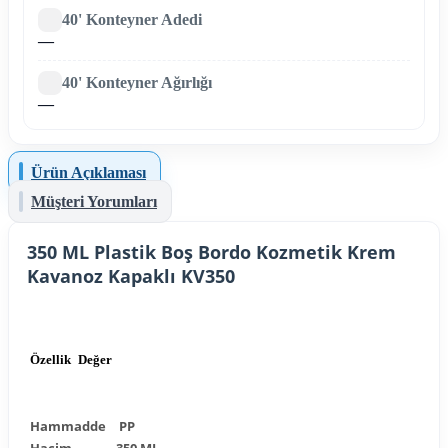
40' Konteyner Adedi
—
40' Konteyner Ağırlığı
—
Ürün Açıklaması
Müşteri Yorumları
350 ML Plastik Boş Bordo Kozmetik Krem
Kavanoz Kapaklı KV350
Özellik
Değer
Hammadde
PP
Hacim
350 ML