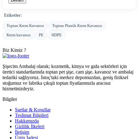
Devam
Etiketler:
Toptan Krem Kavanoz
Toptan Plastik Krem Kavanoz
Krem kavanoz
PE
HDPE
Biz Kimiz ?
Şişecim Ambalaj olarak; kozmetik, kimya ve gıda sektörleri için
üretici standartlarında toptan pet şişe, cam şişe, kavanoz ve ambalaj
tedariki sağlıyoruz. İstoç'taki merkez depomuzdan, geniş fiziksel
stoğumuz ve fabrika çıkışlı toptan fiyatlarımızla aracısız
hizmetinizdeyiz.
Bilgiler
Şartlar & Koşullar
Teslimat Bilgileri
Hakkımızda
Gizlilik İlkeleri
İletişim
Ürün İadesi