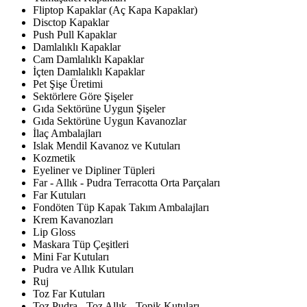
Fliptop Kapaklar (Aç Kapa Kapaklar)
Disctop Kapaklar
Push Pull Kapaklar
Damlalıklı Kapaklar
Cam Damlalıklı Kapaklar
İçten Damlalıklı Kapaklar
Pet Şişe Üretimi
Sektörlere Göre Şişeler
Gıda Sektörüne Uygun Şişeler
Gıda Sektörüne Uygun Kavanozlar
İlaç Ambalajları
Islak Mendil Kavanoz ve Kutuları
Kozmetik
Eyeliner ve Dipliner Tüpleri
Far - Allık - Pudra Terracotta Orta Parçaları
Far Kutuları
Fondöten Tüp Kapak Takım Ambalajları
Krem Kavanozları
Lip Gloss
Maskara Tüp Çeşitleri
Mini Far Kutuları
Pudra ve Allık Kutuları
Ruj
Toz Far Kutuları
Toz Pudra - Toz Allık - Topik Kutuları