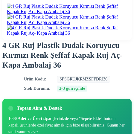
4 GR Ruj Plastik Dudak Koruyucu
Kırmızı Renk Şeffaf Kapak Ruj Aç-
Kapa Ambalaj 36
Ürün Kodu:
SPSGRUJKRMZSFFDRJ36
Stok Durumu:
2-3 gün içinde
Toptan Alım & Destek
1000 Adet ve Üzeri
siparişlerinizde veya "Sepete Ekle" butonu
kapalı ürünlerde özel fiyat almak için bize ulaşabilirsiniz. Günün her
saati yanınızdayız.