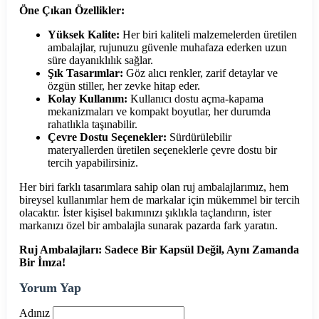
Öne Çıkan Özellikler:
Yüksek Kalite:
Her biri kaliteli malzemelerden üretilen
ambalajlar, rujunuzu güvenle muhafaza ederken uzun
süre dayanıklılık sağlar.
Şık Tasarımlar:
Göz alıcı renkler, zarif detaylar ve
özgün stiller, her zevke hitap eder.
Kolay Kullanım:
Kullanıcı dostu açma-kapama
mekanizmaları ve kompakt boyutlar, her durumda
rahatlıkla taşınabilir.
Çevre Dostu Seçenekler:
Sürdürülebilir
materyallerden üretilen seçeneklerle çevre dostu bir
tercih yapabilirsiniz.
Her biri farklı tasarımlara sahip olan ruj ambalajlarımız, hem
bireysel kullanımlar hem de markalar için mükemmel bir tercih
olacaktır. İster kişisel bakımınızı şıklıkla taçlandırın, ister
markanızı özel bir ambalajla sunarak pazarda fark yaratın.
Ruj Ambalajları: Sadece Bir Kapsül Değil, Aynı Zamanda
Bir İmza!
Yorum Yap
Adınız