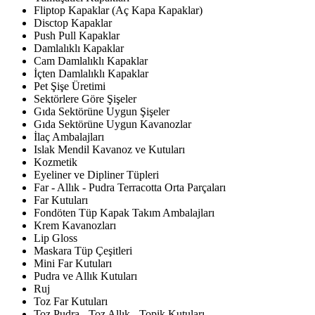
Fliptop Kapaklar (Aç Kapa Kapaklar)
Disctop Kapaklar
Push Pull Kapaklar
Damlalıklı Kapaklar
Cam Damlalıklı Kapaklar
İçten Damlalıklı Kapaklar
Pet Şişe Üretimi
Sektörlere Göre Şişeler
Gıda Sektörüne Uygun Şişeler
Gıda Sektörüne Uygun Kavanozlar
İlaç Ambalajları
Islak Mendil Kavanoz ve Kutuları
Kozmetik
Eyeliner ve Dipliner Tüpleri
Far - Allık - Pudra Terracotta Orta Parçaları
Far Kutuları
Fondöten Tüp Kapak Takım Ambalajları
Krem Kavanozları
Lip Gloss
Maskara Tüp Çeşitleri
Mini Far Kutuları
Pudra ve Allık Kutuları
Ruj
Toz Far Kutuları
Toz Pudra - Toz Allık - Topik Kutuları