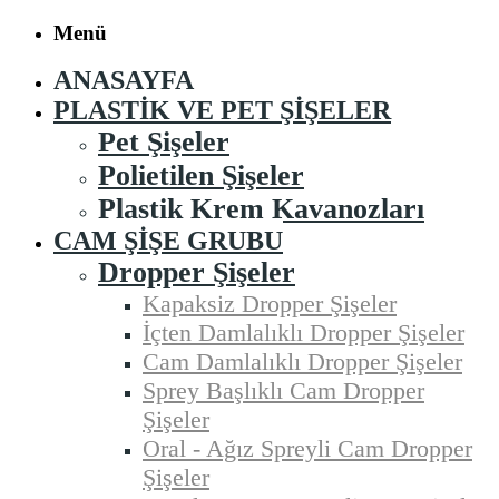
Menü
ANASAYFA
PLASTIK VE PET ŞIŞELER
Pet Şişeler
Polietilen Şişeler
Plastik Krem Kavanozları
CAM ŞIŞE GRUBU
Dropper Şişeler
Kapaksiz Dropper Şişeler
İçten Damlalıklı Dropper Şişeler
Cam Damlalıklı Dropper Şişeler
Sprey Başlıklı Cam Dropper
Şişeler
Oral - Ağız Spreyli Cam Dropper
Şişeler