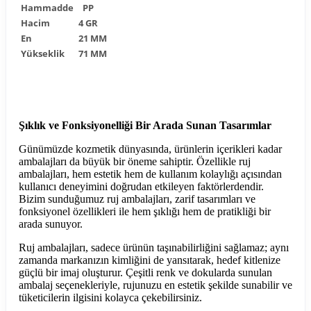
Hammadde
PP
Hacim
4 GR
En
21 MM
Yükseklik
71 MM
Şıklık ve Fonksiyonelliği Bir Arada Sunan Tasarımlar
Günümüzde kozmetik dünyasında, ürünlerin içerikleri kadar
ambalajları da büyük bir öneme sahiptir. Özellikle ruj
ambalajları, hem estetik hem de kullanım kolaylığı açısından
kullanıcı deneyimini doğrudan etkileyen faktörlerdendir.
Bizim sunduğumuz ruj ambalajları, zarif tasarımları ve
fonksiyonel özellikleri ile hem şıklığı hem de pratikliği bir
arada sunuyor.
Ruj ambalajları, sadece ürünün taşınabilirliğini sağlamaz; aynı
zamanda markanızın kimliğini de yansıtarak, hedef kitlenize
güçlü bir imaj oluşturur. Çeşitli renk ve dokularda sunulan
ambalaj seçenekleriyle, rujunuzu en estetik şekilde sunabilir ve
tüketicilerin ilgisini kolayca çekebilirsiniz.