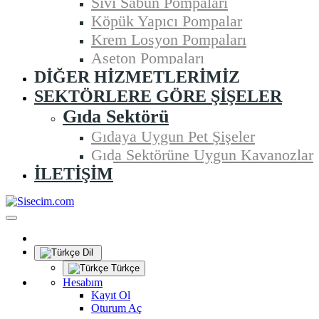
Sıvı Sabun Pompaları
Köpük Yapıcı Pompalar
Krem Losyon Pompaları
Aseton Pompaları
DIĞER HIZMETLERIMIZ
SEKTÖRLERE GÖRE ŞIŞELER
Gıda Sektörü
Gıdaya Uygun Pet Şişeler
Gıda Sektörüne Uygun Kavanozlar
İLETIŞIM
Dil
Türkçe
Hesabım
Kayıt Ol
Oturum Aç