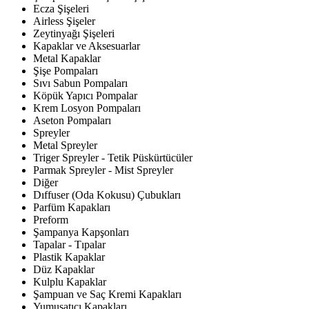
Ecza Şişeleri
Airless Şişeler
Zeytinyağı Şişeleri
Kapaklar ve Aksesuarlar
Metal Kapaklar
Şişe Pompaları
Sıvı Sabun Pompaları
Köpük Yapıcı Pompalar
Krem Losyon Pompaları
Aseton Pompaları
Spreyler
Metal Spreyler
Triger Spreyler - Tetik Püskürtücüler
Parmak Spreyler - Mist Spreyler
Diğer
Dıffuser (Oda Kokusu) Çubukları
Parfüm Kapakları
Preform
Şampanya Kapşonları
Tapalar - Tıpalar
Plastik Kapaklar
Düz Kapaklar
Kulplu Kapaklar
Şampuan ve Saç Kremi Kapakları
Yumuşatıcı Kapakları