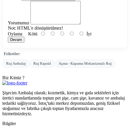
Yorumunuz
Not:
HTML'e dönüştürülmez!
Oylama
Kötü
İyi
Devam
Etiketler:
Ruj Ambalaj
Ruj Kapsül
Açma - Kapama Mekanizmalı Ruj
Biz Kimiz ?
Şişecim Ambalaj olarak; kozmetik, kimya ve gıda sektörleri için
üretici standartlarında toptan pet şişe, cam şişe, kavanoz ve ambalaj
tedariki sağlıyoruz. İstoç'taki merkez depomuzdan, geniş fiziksel
stoğumuz ve fabrika çıkışlı toptan fiyatlarımızla aracısız
hizmetinizdeyiz.
Bilgiler