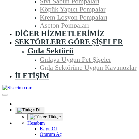
Sıvı Sabun Pompaları
Köpük Yapıcı Pompalar
Krem Losyon Pompaları
Aseton Pompaları
DIĞER HIZMETLERIMIZ
SEKTÖRLERE GÖRE ŞIŞELER
Gıda Sektörü
Gıdaya Uygun Pet Şişeler
Gıda Sektörüne Uygun Kavanozlar
İLETIŞIM
Dil
Türkçe
Hesabım
Kayıt Ol
Oturum Aç