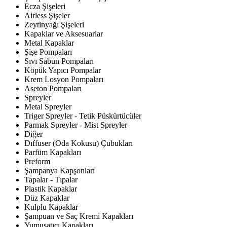
Ecza Şişeleri
Airless Şişeler
Zeytinyağı Şişeleri
Kapaklar ve Aksesuarlar
Metal Kapaklar
Şişe Pompaları
Sıvı Sabun Pompaları
Köpük Yapıcı Pompalar
Krem Losyon Pompaları
Aseton Pompaları
Spreyler
Metal Spreyler
Triger Spreyler - Tetik Püskürtücüler
Parmak Spreyler - Mist Spreyler
Diğer
Dıffuser (Oda Kokusu) Çubukları
Parfüm Kapakları
Preform
Şampanya Kapşonları
Tapalar - Tıpalar
Plastik Kapaklar
Düz Kapaklar
Kulplu Kapaklar
Şampuan ve Saç Kremi Kapakları
Yumuşatıcı Kapakları