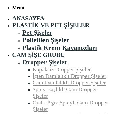
Menü
ANASAYFA
PLASTIK VE PET ŞIŞELER
Pet Şişeler
Polietilen Şişeler
Plastik Krem Kavanozları
CAM ŞIŞE GRUBU
Dropper Şişeler
Kapaksiz Dropper Şişeler
İçten Damlalıklı Dropper Şişeler
Cam Damlalıklı Dropper Şişeler
Sprey Başlıklı Cam Dropper
Şişeler
Oral - Ağız Spreyli Cam Dropper
Şişeler