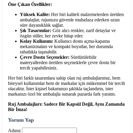
Öne Çıkan Özellikler:
Yüksek Kalite:
Her biri kaliteli malzemelerden üretilen
ambalajlar, rujunuzu güvenle muhafaza ederken uzun
süre dayanıklılık sağlar.
Şık Tasarımlar:
Göz alıcı renkler, zarif detaylar ve
özgün stiller, her zevke hitap eder.
Kolay Kullanım:
Kullanıcı dostu açma-kapama
mekanizmaları ve kompakt boyutlar, her durumda
rahatlıkla taşınabilir.
Çevre Dostu Seçenekler:
Sürdürülebilir
materyallerden üretilen seçeneklerle çevre dostu bir
tercih yapabilirsiniz.
Her biri farklı tasarımlara sahip olan ruj ambalajlarımız, hem
bireysel kullanımlar hem de markalar için mükemmel bir tercih
olacaktır. İster kişisel bakımınızı şıklıkla taçlandırın, ister
markanızı özel bir ambalajla sunarak pazarda fark yaratın.
Ruj Ambalajları: Sadece Bir Kapsül Değil, Aynı Zamanda
Bir İmza!
Yorum Yap
Adınız