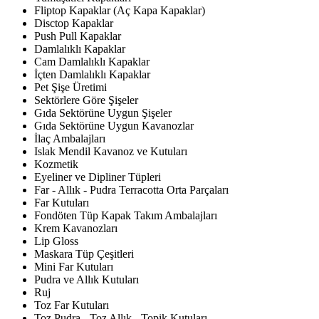
Fliptop Kapaklar (Aç Kapa Kapaklar)
Disctop Kapaklar
Push Pull Kapaklar
Damlalıklı Kapaklar
Cam Damlalıklı Kapaklar
İçten Damlalıklı Kapaklar
Pet Şişe Üretimi
Sektörlere Göre Şişeler
Gıda Sektörüne Uygun Şişeler
Gıda Sektörüne Uygun Kavanozlar
İlaç Ambalajları
Islak Mendil Kavanoz ve Kutuları
Kozmetik
Eyeliner ve Dipliner Tüpleri
Far - Allık - Pudra Terracotta Orta Parçaları
Far Kutuları
Fondöten Tüp Kapak Takım Ambalajları
Krem Kavanozları
Lip Gloss
Maskara Tüp Çeşitleri
Mini Far Kutuları
Pudra ve Allık Kutuları
Ruj
Toz Far Kutuları
Toz Pudra - Toz Allık - Topik Kutuları