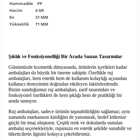
Hammadde
PP
Hacim
4 GR
En
21 MM
Yükseklik
71 MM
Şıklık ve Fonksiyonelliği Bir Arada Sunan Tasarımlar
Günümüzde kozmetik dünyasında, ürünlerin içerikleri kadar
ambalajları da büyük bir öneme sahiptir. Özellikle ruj
ambalajları, hem estetik hem de kullanım kolaylığı açısından
kullanıcı deneyimini doğrudan etkileyen faktörlerdendir.
Bizim sunduğumuz ruj ambalajları, zarif tasarımları ve
fonksiyonel özellikleri ile hem şıklığı hem de pratikliği bir
arada sunuyor.
Ruj ambalajları, sadece ürünün taşınabilirliğini sağlamaz; aynı
zamanda markanızın kimliğini de yansıtarak, hedef kitlenize
güçlü bir imaj oluşturur. Çeşitli renk ve dokularda sunulan
ambalaj seçenekleriyle, rujunuzu en estetik şekilde sunabilir ve
tüketicilerin ilgisini kolayca çekebilirsiniz.