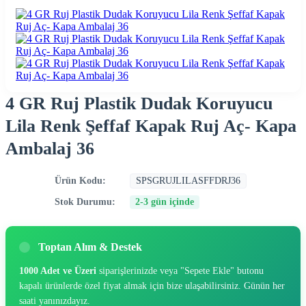
4 GR Ruj Plastik Dudak Koruyucu
Lila Renk Şeffaf Kapak Ruj Aç- Kapa
Ambalaj 36
Ürün Kodu:
SPSGRUJLILASFFDRJ36
Stok Durumu:
2-3 gün içinde
Toptan Alım & Destek
1000 Adet ve Üzeri
siparişlerinizde veya "Sepete Ekle" butonu
kapalı ürünlerde özel fiyat almak için bize ulaşabilirsiniz. Günün her
saati yanınızdayız.