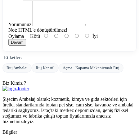
Yorumunuz
Not:
HTML'e dönüştürülmez!
Oylama
Kötü
İyi
Devam
Etiketler:
Ruj Ambalaj
Ruj Kapsül
Açma - Kapama Mekanizmalı Ruj
Biz Kimiz ?
Şişecim Ambalaj olarak; kozmetik, kimya ve gıda sektörleri için
üretici standartlarında toptan pet şişe, cam şişe, kavanoz ve ambalaj
tedariki sağlıyoruz. İstoç'taki merkez depomuzdan, geniş fiziksel
stoğumuz ve fabrika çıkışlı toptan fiyatlarımızla aracısız
hizmetinizdeyiz.
Bilgiler