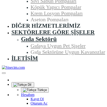
Sıvı Sabun Pompaları
Köpük Yapıcı Pompalar
Krem Losyon Pompaları
Aseton Pompaları
DIĞER HIZMETLERIMIZ
SEKTÖRLERE GÖRE ŞIŞELER
Gıda Sektörü
Gıdaya Uygun Pet Şişeler
Gıda Sektörüne Uygun Kavanozlar
İLETIŞIM
Dil
Türkçe
Hesabım
Kayıt Ol
Oturum Aç