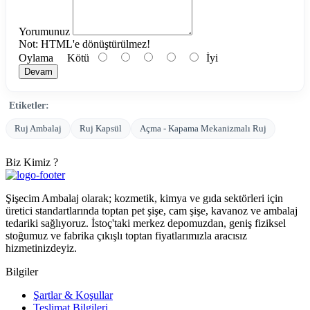
Yorumunuz
Not:
HTML'e dönüştürülmez!
Oylama
Kötü
İyi
Devam
Etiketler:
Ruj Ambalaj
Ruj Kapsül
Açma - Kapama Mekanizmalı Ruj
Biz Kimiz ?
Şişecim Ambalaj olarak; kozmetik, kimya ve gıda sektörleri için
üretici standartlarında toptan pet şişe, cam şişe, kavanoz ve ambalaj
tedariki sağlıyoruz. İstoç'taki merkez depomuzdan, geniş fiziksel
stoğumuz ve fabrika çıkışlı toptan fiyatlarımızla aracısız
hizmetinizdeyiz.
Bilgiler
Şartlar & Koşullar
Teslimat Bilgileri