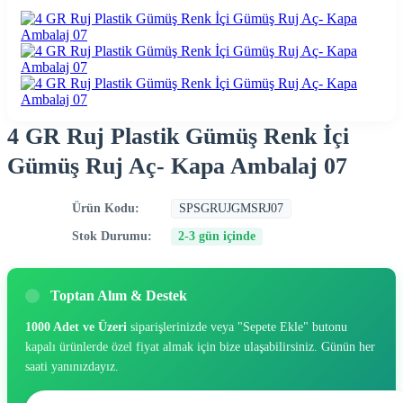
4 GR Ruj Plastik Gümüş Renk İçi
Gümüş Ruj Aç- Kapa Ambalaj 07
Ürün Kodu:
SPSGRUJGMSRJ07
Stok Durumu:
2-3 gün içinde
Toptan Alım & Destek
1000 Adet ve Üzeri
siparişlerinizde veya "Sepete Ekle" butonu
kapalı ürünlerde özel fiyat almak için bize ulaşabilirsiniz. Günün her
saati yanınızdayız.