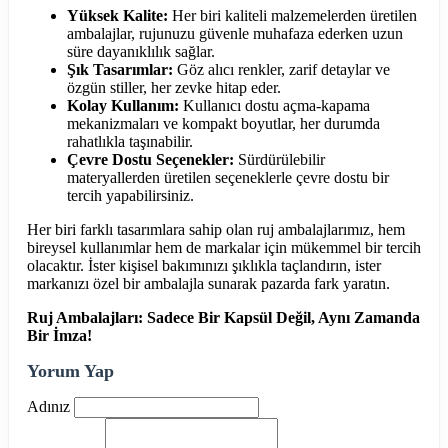
Yüksek Kalite:
Her biri kaliteli malzemelerden üretilen
ambalajlar, rujunuzu güvenle muhafaza ederken uzun
süre dayanıklılık sağlar.
Şık Tasarımlar:
Göz alıcı renkler, zarif detaylar ve
özgün stiller, her zevke hitap eder.
Kolay Kullanım:
Kullanıcı dostu açma-kapama
mekanizmaları ve kompakt boyutlar, her durumda
rahatlıkla taşınabilir.
Çevre Dostu Seçenekler:
Sürdürülebilir
materyallerden üretilen seçeneklerle çevre dostu bir
tercih yapabilirsiniz.
Her biri farklı tasarımlara sahip olan ruj ambalajlarımız, hem
bireysel kullanımlar hem de markalar için mükemmel bir tercih
olacaktır. İster kişisel bakımınızı şıklıkla taçlandırın, ister
markanızı özel bir ambalajla sunarak pazarda fark yaratın.
Ruj Ambalajları: Sadece Bir Kapsül Değil, Aynı Zamanda
Bir İmza!
Yorum Yap
Adınız