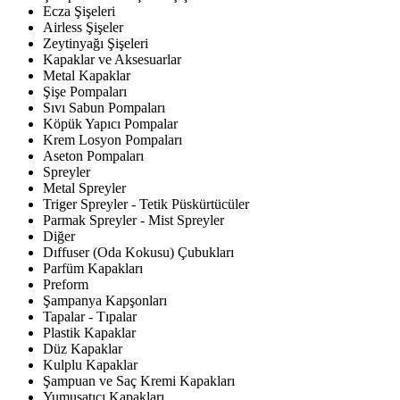
Ecza Şişeleri
Airless Şişeler
Zeytinyağı Şişeleri
Kapaklar ve Aksesuarlar
Metal Kapaklar
Şişe Pompaları
Sıvı Sabun Pompaları
Köpük Yapıcı Pompalar
Krem Losyon Pompaları
Aseton Pompaları
Spreyler
Metal Spreyler
Triger Spreyler - Tetik Püskürtücüler
Parmak Spreyler - Mist Spreyler
Diğer
Dıffuser (Oda Kokusu) Çubukları
Parfüm Kapakları
Preform
Şampanya Kapşonları
Tapalar - Tıpalar
Plastik Kapaklar
Düz Kapaklar
Kulplu Kapaklar
Şampuan ve Saç Kremi Kapakları
Yumuşatıcı Kapakları