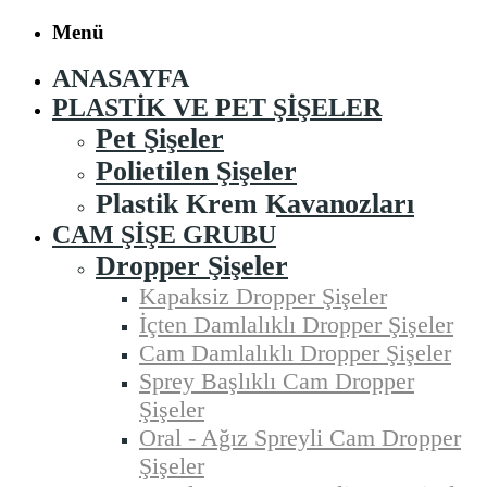
Menü
ANASAYFA
PLASTIK VE PET ŞIŞELER
Pet Şişeler
Polietilen Şişeler
Plastik Krem Kavanozları
CAM ŞIŞE GRUBU
Dropper Şişeler
Kapaksiz Dropper Şişeler
İçten Damlalıklı Dropper Şişeler
Cam Damlalıklı Dropper Şişeler
Sprey Başlıklı Cam Dropper
Şişeler
Oral - Ağız Spreyli Cam Dropper
Şişeler