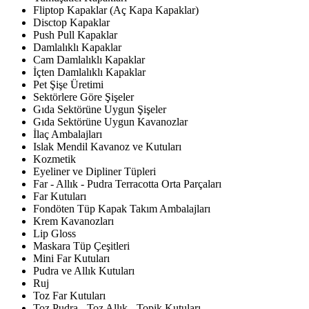
Fliptop Kapaklar (Aç Kapa Kapaklar)
Disctop Kapaklar
Push Pull Kapaklar
Damlalıklı Kapaklar
Cam Damlalıklı Kapaklar
İçten Damlalıklı Kapaklar
Pet Şişe Üretimi
Sektörlere Göre Şişeler
Gıda Sektörüne Uygun Şişeler
Gıda Sektörüne Uygun Kavanozlar
İlaç Ambalajları
Islak Mendil Kavanoz ve Kutuları
Kozmetik
Eyeliner ve Dipliner Tüpleri
Far - Allık - Pudra Terracotta Orta Parçaları
Far Kutuları
Fondöten Tüp Kapak Takım Ambalajları
Krem Kavanozları
Lip Gloss
Maskara Tüp Çeşitleri
Mini Far Kutuları
Pudra ve Allık Kutuları
Ruj
Toz Far Kutuları
Toz Pudra - Toz Allık - Topik Kutuları