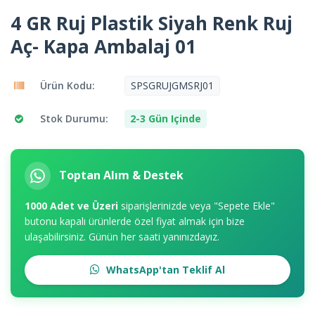
4 GR Ruj Plastik Siyah Renk Ruj
Aç- Kapa Ambalaj 01
Ürün Kodu:
SPSGRUJGMSRJ01
Stok Durumu:
2-3 Gün Içinde
Toptan Alım & Destek
1000 Adet ve Üzeri
siparişlerinizde veya "Sepete Ekle"
butonu kapalı ürünlerde özel fiyat almak için bize
ulaşabilirsiniz. Günün her saati yanınızdayız.
WhatsApp'tan Teklif Al