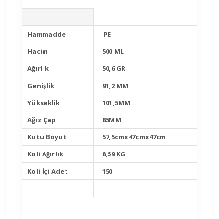
Hammadde
PE
Hacim
500 ML
Ağırlık
50,6 GR
Genişlik
91,2 MM
Yükseklik
101,5MM
Ağız Çap
85MM
Kutu Boyut
57,5cmx47cmx47cm
Koli Ağırlık
8,59 KG
Koli İçi Adet
150