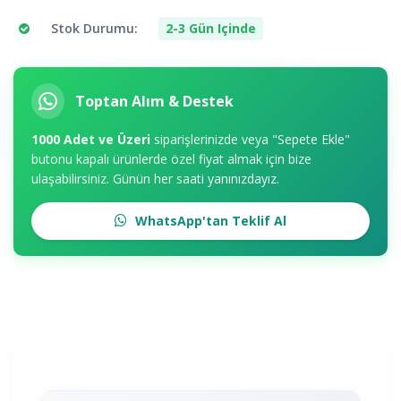
Stok Durumu:
2-3 Gün Içinde
Toptan Alım & Destek
1000 Adet ve Üzeri
siparişlerinizde veya "Sepete Ekle"
butonu kapalı ürünlerde özel fiyat almak için bize
ulaşabilirsiniz. Günün her saati yanınızdayız.
WhatsApp'tan Teklif Al