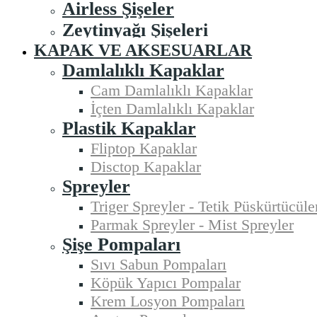
Airless Şişeler
Zeytinyağı Şişeleri
KAPAK VE AKSESUARLAR
Damlalıklı Kapaklar
Cam Damlalıklı Kapaklar
İçten Damlalıklı Kapaklar
Plastik Kapaklar
Fliptop Kapaklar
Disctop Kapaklar
Spreyler
Triger Spreyler - Tetik Püskürtücüle
Parmak Spreyler - Mist Spreyler
Şişe Pompaları
Sıvı Sabun Pompaları
Köpük Yapıcı Pompalar
Krem Losyon Pompaları