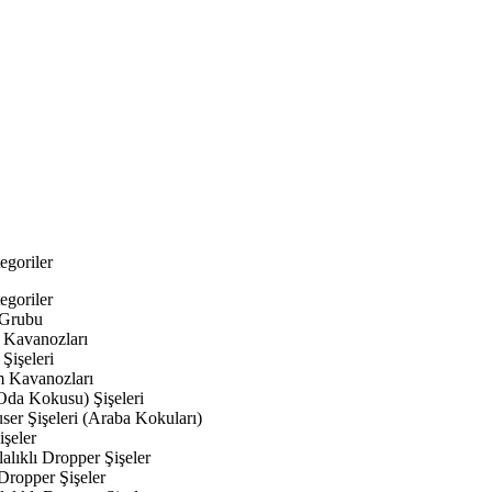
egoriler
egoriler
 Grubu
Kavanozları
Şişeleri
 Kavanozları
Oda Kokusu) Şişeleri
ser Şişeleri (Araba Kokuları)
şeler
lıklı Dropper Şişeler
Dropper Şişeler