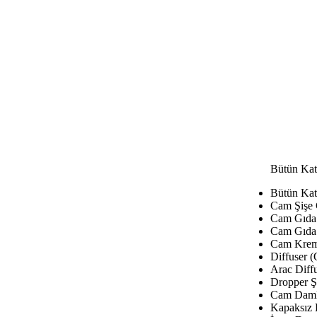
Bütün Kat
Bütün Kat
Cam Şişe
Cam Gıda 
Cam Gıda 
Cam Krem
Diffuser (
Arac Diffu
Dropper Şi
Cam Damla
Kapaksız 