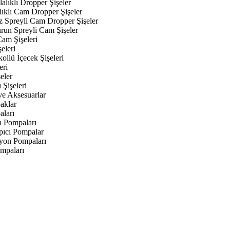
alıklı Dropper Şişeler
lıklı Cam Dropper Şişeler
z Spreyli Cam Dropper Şişeler
urun Spreyli Cam Şişeler
am Şişeleri
eleri
kollü İçecek Şişeleri
eri
eler
 Şişeleri
ve Aksesuarlar
aklar
aları
n Pompaları
ıcı Pompalar
yon Pompaları
mpaları