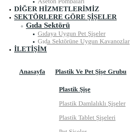
Aseton Pompaları
DIĞER HIZMETLERIMIZ
SEKTÖRLERE GÖRE ŞIŞELER
Gıda Sektörü
Gıdaya Uygun Pet Şişeler
Gıda Sektörüne Uygun Kavanozlar
İLETIŞIM
Anasayfa
Plastik Ve Pet Şişe Grubu
Plastik Şişe
Plastik Damlalıklı Şişeler
Plastik Tablet Şişeleri
Pet Şişeler