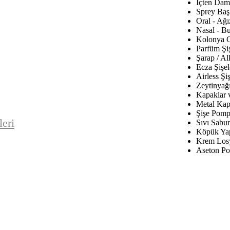
İçten Daml
Sprey Baş
Oral - Ağı
Nasal - B
Kolonya C
Parfüm Şiş
Şarap / Al
Ecza Şişel
Airless Şiş
Zeytinyağı
Kapaklar 
Metal Kap
Şişe Pomp
leri
Sıvı Sabu
Köpük Yap
Krem Los
Aseton Po