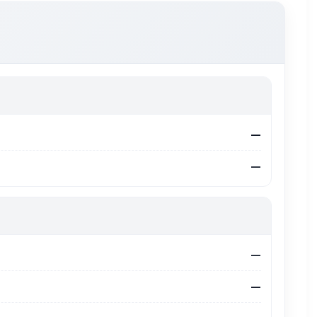
—
—
—
—