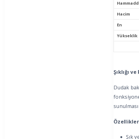
Hammadd
Hacim
En
Yükseklik
Şıklığı ve
Dudak bakı
fonksiyonel
sunulmasını
Özellikler
Şık v