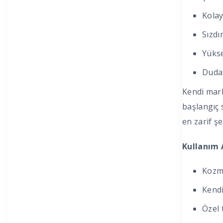
Kolay
Sızdı
Yükse
Dudak
Kendi mark
başlangıç 
en zarif şe
Kullanım A
Kozme
Kendi
Özel 