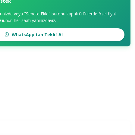
estek
erinizde veya "Sepete Ekle" butonu kapalı ürünlerde özel fiyat
. Günün her saati yanınızdayız.
WhatsApp'tan Teklif Al