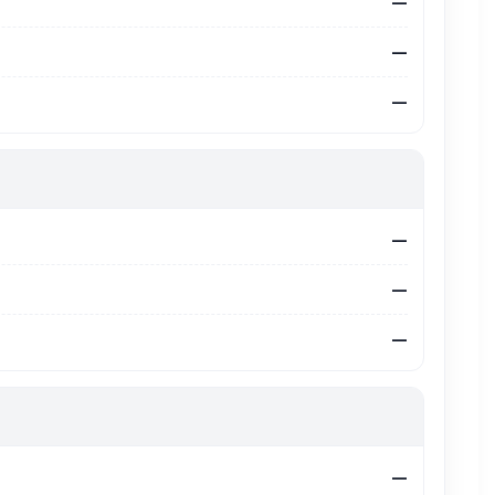
—
—
—
—
—
—
—