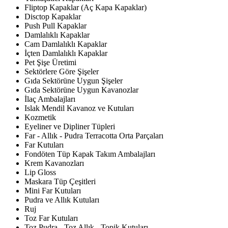
Fliptop Kapaklar (Aç Kapa Kapaklar)
Disctop Kapaklar
Push Pull Kapaklar
Damlalıklı Kapaklar
Cam Damlalıklı Kapaklar
İçten Damlalıklı Kapaklar
Pet Şişe Üretimi
Sektörlere Göre Şişeler
Gıda Sektörüne Uygun Şişeler
Gıda Sektörüne Uygun Kavanozlar
İlaç Ambalajları
Islak Mendil Kavanoz ve Kutuları
Kozmetik
Eyeliner ve Dipliner Tüpleri
Far - Allık - Pudra Terracotta Orta Parçaları
Far Kutuları
Fondöten Tüp Kapak Takım Ambalajları
Krem Kavanozları
Lip Gloss
Maskara Tüp Çeşitleri
Mini Far Kutuları
Pudra ve Allık Kutuları
Ruj
Toz Far Kutuları
Toz Pudra - Toz Allık - Topik Kutuları