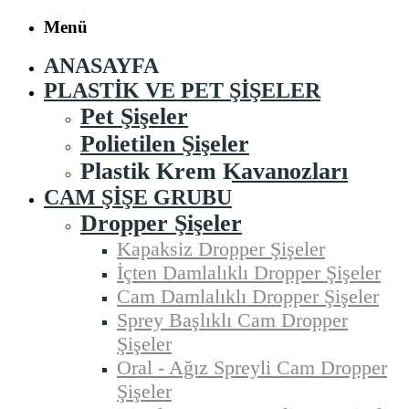
Menü
ANASAYFA
PLASTIK VE PET ŞIŞELER
Pet Şişeler
Polietilen Şişeler
Plastik Krem Kavanozları
CAM ŞIŞE GRUBU
Dropper Şişeler
Kapaksiz Dropper Şişeler
İçten Damlalıklı Dropper Şişeler
Cam Damlalıklı Dropper Şişeler
Sprey Başlıklı Cam Dropper
Şişeler
Oral - Ağız Spreyli Cam Dropper
Şişeler