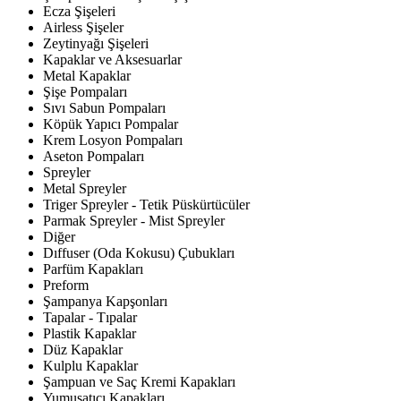
Ecza Şişeleri
Airless Şişeler
Zeytinyağı Şişeleri
Kapaklar ve Aksesuarlar
Metal Kapaklar
Şişe Pompaları
Sıvı Sabun Pompaları
Köpük Yapıcı Pompalar
Krem Losyon Pompaları
Aseton Pompaları
Spreyler
Metal Spreyler
Triger Spreyler - Tetik Püskürtücüler
Parmak Spreyler - Mist Spreyler
Diğer
Dıffuser (Oda Kokusu) Çubukları
Parfüm Kapakları
Preform
Şampanya Kapşonları
Tapalar - Tıpalar
Plastik Kapaklar
Düz Kapaklar
Kulplu Kapaklar
Şampuan ve Saç Kremi Kapakları
Yumuşatıcı Kapakları