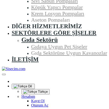
Sıvı Sabun Pompaları
Köpük Yapıcı Pompalar
Krem Losyon Pompaları
Aseton Pompaları
DIĞER HIZMETLERIMIZ
SEKTÖRLERE GÖRE ŞIŞELER
Gıda Sektörü
Gıdaya Uygun Pet Şişeler
Gıda Sektörüne Uygun Kavanozlar
İLETIŞIM
Dil
Türkçe
Hesabım
Kayıt Ol
Oturum Aç