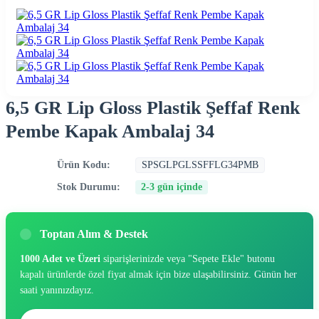
6,5 GR Lip Gloss Plastik Şeffaf Renk
Pembe Kapak Ambalaj 34
Ürün Kodu:
SPSGLPGLSSFFLG34PMB
Stok Durumu:
2-3 gün içinde
Toptan Alım & Destek
1000 Adet ve Üzeri
siparişlerinizde veya "Sepete Ekle" butonu
kapalı ürünlerde özel fiyat almak için bize ulaşabilirsiniz. Günün her
saati yanınızdayız.