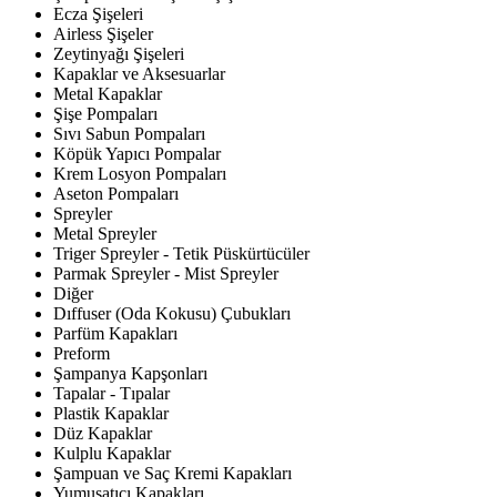
Ecza Şişeleri
Airless Şişeler
Zeytinyağı Şişeleri
Kapaklar ve Aksesuarlar
Metal Kapaklar
Şişe Pompaları
Sıvı Sabun Pompaları
Köpük Yapıcı Pompalar
Krem Losyon Pompaları
Aseton Pompaları
Spreyler
Metal Spreyler
Triger Spreyler - Tetik Püskürtücüler
Parmak Spreyler - Mist Spreyler
Diğer
Dıffuser (Oda Kokusu) Çubukları
Parfüm Kapakları
Preform
Şampanya Kapşonları
Tapalar - Tıpalar
Plastik Kapaklar
Düz Kapaklar
Kulplu Kapaklar
Şampuan ve Saç Kremi Kapakları
Yumuşatıcı Kapakları