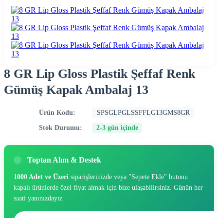
8 GR Lip Gloss Plastik Şeffaf Renk
Gümüş Kapak Ambalaj 13
Ürün Kodu:
SPSGLPGLSSFFLG13GMS8GR
Stok Durumu:
2-3 gün içinde
Toptan Alım & Destek
1000 Adet ve Üzeri
siparişlerinizde veya "Sepete Ekle" butonu
kapalı ürünlerde özel fiyat almak için bize ulaşabilirsiniz. Günün her
saati yanınızdayız.