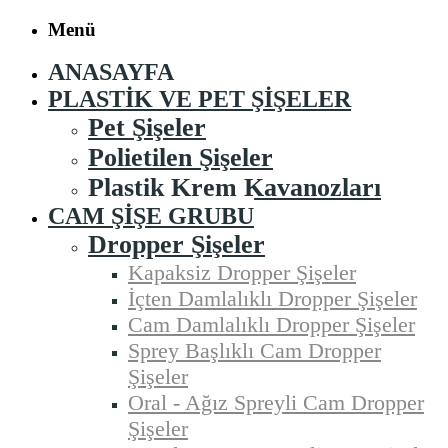
Menü
ANASAYFA
PLASTIK VE PET ŞIŞELER
Pet Şişeler
Polietilen Şişeler
Plastik Krem Kavanozları
CAM ŞIŞE GRUBU
Dropper Şişeler
Kapaksiz Dropper Şişeler
İçten Damlalıklı Dropper Şişeler
Cam Damlalıklı Dropper Şişeler
Sprey Başlıklı Cam Dropper
Şişeler
Oral - Ağız Spreyli Cam Dropper
Şişeler