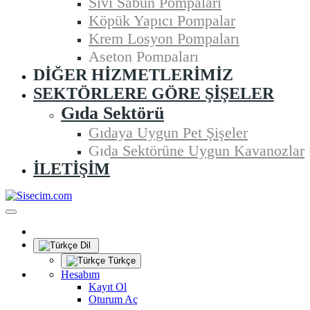
Sıvı Sabun Pompaları
Köpük Yapıcı Pompalar
Krem Losyon Pompaları
Aseton Pompaları
DIĞER HIZMETLERIMIZ
SEKTÖRLERE GÖRE ŞIŞELER
Gıda Sektörü
Gıdaya Uygun Pet Şişeler
Gıda Sektörüne Uygun Kavanozlar
İLETIŞIM
Dil
Türkçe
Hesabım
Kayıt Ol
Oturum Aç