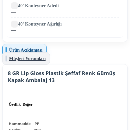
40' Konteyner Adedi
—
40' Konteyner Ağırlığı
—
Ürün Açıklaması
Müşteri Yorumları
8 GR Lip Gloss Plastik Şeffaf Renk Gümüş
Kapak Ambalaj 13
Özellik
Değer
Hammadde
PP
Hacim
8GR