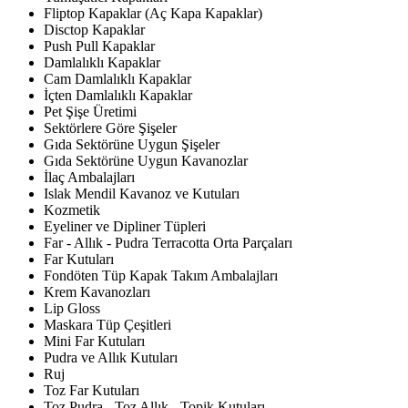
Fliptop Kapaklar (Aç Kapa Kapaklar)
Disctop Kapaklar
Push Pull Kapaklar
Damlalıklı Kapaklar
Cam Damlalıklı Kapaklar
İçten Damlalıklı Kapaklar
Pet Şişe Üretimi
Sektörlere Göre Şişeler
Gıda Sektörüne Uygun Şişeler
Gıda Sektörüne Uygun Kavanozlar
İlaç Ambalajları
Islak Mendil Kavanoz ve Kutuları
Kozmetik
Eyeliner ve Dipliner Tüpleri
Far - Allık - Pudra Terracotta Orta Parçaları
Far Kutuları
Fondöten Tüp Kapak Takım Ambalajları
Krem Kavanozları
Lip Gloss
Maskara Tüp Çeşitleri
Mini Far Kutuları
Pudra ve Allık Kutuları
Ruj
Toz Far Kutuları
Toz Pudra - Toz Allık - Topik Kutuları