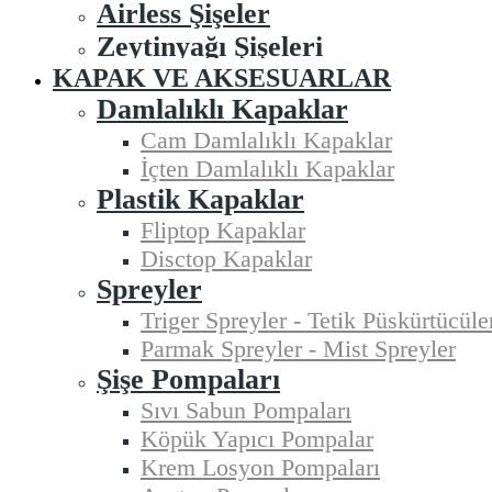
Airless Şişeler
Zeytinyağı Şişeleri
KAPAK VE AKSESUARLAR
Damlalıklı Kapaklar
Cam Damlalıklı Kapaklar
İçten Damlalıklı Kapaklar
Plastik Kapaklar
Fliptop Kapaklar
Disctop Kapaklar
Spreyler
Triger Spreyler - Tetik Püskürtücüle
Parmak Spreyler - Mist Spreyler
Şişe Pompaları
Sıvı Sabun Pompaları
Köpük Yapıcı Pompalar
Krem Losyon Pompaları