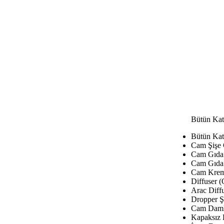
Bütün Kat
Bütün Kat
Cam Şişe
Cam Gıda 
Cam Gıda 
Cam Krem
Diffuser (
Arac Diffu
Dropper Şi
Cam Damla
Kapaksız 