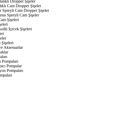
alıklı Dropper Şişeler
lıklı Cam Dropper Şişeler
z Spreyli Cam Dropper Şişeler
urun Spreyli Cam Şişeler
am Şişeleri
eleri
kollü İçecek Şişeleri
eri
eler
 Şişeleri
ve Aksesuarlar
aklar
aları
n Pompaları
ıcı Pompalar
yon Pompaları
mpaları