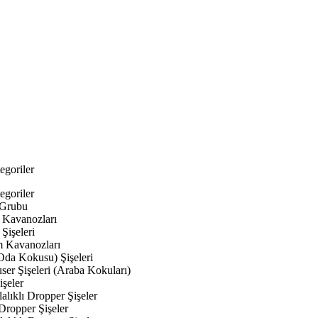
egoriler
egoriler
 Grubu
Kavanozları
Şişeleri
 Kavanozları
Oda Kokusu) Şişeleri
ser Şişeleri (Araba Kokuları)
şeler
lıklı Dropper Şişeler
Dropper Şişeler