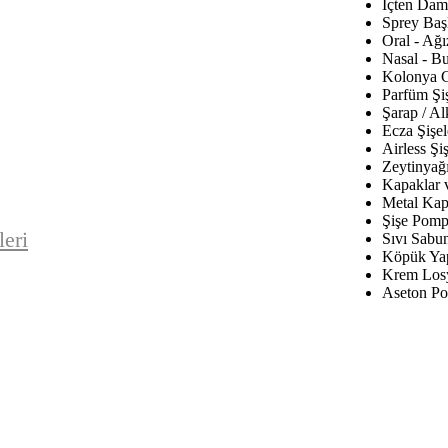
İçten Daml
Sprey Baş
Oral - Ağı
Nasal - B
Kolonya C
Parfüm Şiş
Şarap / Al
Ecza Şişel
Airless Şiş
Zeytinyağı
Kapaklar 
Metal Kap
Şişe Pomp
leri
Sıvı Sabu
Köpük Yap
Krem Los
Aseton Po