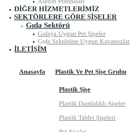
Aseton Pompaları
DIĞER HIZMETLERIMIZ
SEKTÖRLERE GÖRE ŞIŞELER
Gıda Sektörü
Gıdaya Uygun Pet Şişeler
Gıda Sektörüne Uygun Kavanozlar
İLETIŞIM
Anasayfa
Plastik Ve Pet Şişe Grubu
Plastik Şişe
Plastik Damlalıklı Şişeler
Plastik Tablet Şişeleri
Pet Şişeler