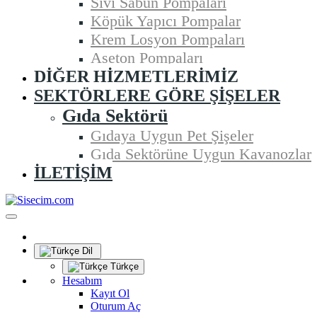
Sıvı Sabun Pompaları
Köpük Yapıcı Pompalar
Krem Losyon Pompaları
Aseton Pompaları
DIĞER HIZMETLERIMIZ
SEKTÖRLERE GÖRE ŞIŞELER
Gıda Sektörü
Gıdaya Uygun Pet Şişeler
Gıda Sektörüne Uygun Kavanozlar
İLETIŞIM
Dil
Türkçe
Hesabım
Kayıt Ol
Oturum Aç