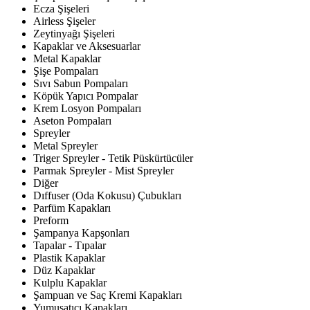
Ecza Şişeleri
Airless Şişeler
Zeytinyağı Şişeleri
Kapaklar ve Aksesuarlar
Metal Kapaklar
Şişe Pompaları
Sıvı Sabun Pompaları
Köpük Yapıcı Pompalar
Krem Losyon Pompaları
Aseton Pompaları
Spreyler
Metal Spreyler
Triger Spreyler - Tetik Püskürtücüler
Parmak Spreyler - Mist Spreyler
Diğer
Dıffuser (Oda Kokusu) Çubukları
Parfüm Kapakları
Preform
Şampanya Kapşonları
Tapalar - Tıpalar
Plastik Kapaklar
Düz Kapaklar
Kulplu Kapaklar
Şampuan ve Saç Kremi Kapakları
Yumuşatıcı Kapakları