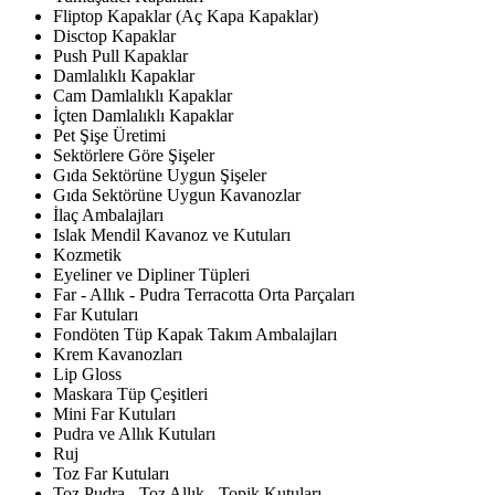
Fliptop Kapaklar (Aç Kapa Kapaklar)
Disctop Kapaklar
Push Pull Kapaklar
Damlalıklı Kapaklar
Cam Damlalıklı Kapaklar
İçten Damlalıklı Kapaklar
Pet Şişe Üretimi
Sektörlere Göre Şişeler
Gıda Sektörüne Uygun Şişeler
Gıda Sektörüne Uygun Kavanozlar
İlaç Ambalajları
Islak Mendil Kavanoz ve Kutuları
Kozmetik
Eyeliner ve Dipliner Tüpleri
Far - Allık - Pudra Terracotta Orta Parçaları
Far Kutuları
Fondöten Tüp Kapak Takım Ambalajları
Krem Kavanozları
Lip Gloss
Maskara Tüp Çeşitleri
Mini Far Kutuları
Pudra ve Allık Kutuları
Ruj
Toz Far Kutuları
Toz Pudra - Toz Allık - Topik Kutuları