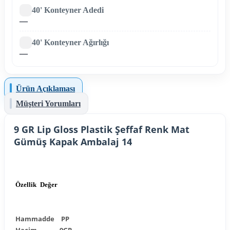
40' Konteyner Adedi
—
40' Konteyner Ağırlığı
—
Ürün Açıklaması
Müşteri Yorumları
9 GR Lip Gloss Plastik Şeffaf Renk Mat
Gümüş Kapak Ambalaj 14
Özellik
Değer
Hammadde
PP
Hacim
9GR