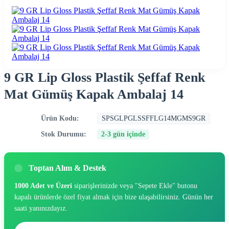
9 GR Lip Gloss Plastik Şeffaf Renk
Mat Gümüş Kapak Ambalaj 14
Ürün Kodu:
SPSGLPGLSSFFLG14MGMS9GR
Stok Durumu:
2-3 gün içinde
Toptan Alım & Destek
1000 Adet ve Üzeri
siparişlerinizde veya "Sepete Ekle" butonu
kapalı ürünlerde özel fiyat almak için bize ulaşabilirsiniz. Günün her
saati yanınızdayız.