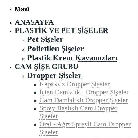
Menü
ANASAYFA
PLASTIK VE PET ŞIŞELER
Pet Şişeler
Polietilen Şişeler
Plastik Krem Kavanozları
CAM ŞIŞE GRUBU
Dropper Şişeler
Kapaksiz Dropper Şişeler
İçten Damlalıklı Dropper Şişeler
Cam Damlalıklı Dropper Şişeler
Sprey Başlıklı Cam Dropper
Şişeler
Oral - Ağız Spreyli Cam Dropper
Şişeler