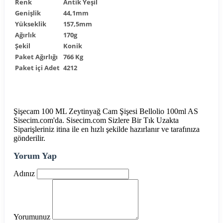
Renk
Antik Yeşil
Genişlik
44,1mm
Yükseklik
157,5mm
Ağırlık
170g
Şekil
Konik
Paket Ağırlığı
766 Kg
Paket içi Adet
4212
Şişecam 100 ML Zeytinyağ Cam Şişesi Bellolio 100ml AS
Sisecim.com'da. Sisecim.com Sizlere Bir Tık Uzakta
Siparişleriniz itina ile en hızlı şekilde hazırlanır ve tarafınıza
gönderilir.
Yorum Yap
Adınız
Yorumunuz