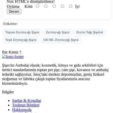
Not:
HTML'e dönüştürülmez!
Oylama
Kötü
İyi
Devam
Etiketler:
Toptan Zeytinyağı Şişesi
Zeytinyağı Şişesi
Zeytin Yağı Şişeleri
Yeşil Zeytinyağı Şişesi
100 ML Zeytinyağı Şişesi
Biz Kimiz ?
Şişecim Ambalaj olarak; kozmetik, kimya ve gıda sektörleri için
üretici standartlarında toptan pet şişe, cam şişe, kavanoz ve ambalaj
tedariki sağlıyoruz. İstoç'taki merkez depomuzdan, geniş fiziksel
stoğumuz ve fabrika çıkışlı toptan fiyatlarımızla aracısız
hizmetinizdeyiz.
Bilgiler
Şartlar & Koşullar
Teslimat Bilgileri
Hakkımızda