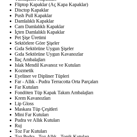
Fliptop Kapaklar (Aç Kapa Kapaklar)
Disctop Kapaklar
Push Pull Kapaklar
Damlalıklı Kapaklar
Cam Damlalıklı Kapaklar
İçten Damlalıklı Kapaklar
Pet Şişe Üretimi
Sektörlere Göre Şişeler
Gıda Sektörüne Uygun Şişeler
Gıda Sektörüne Uygun Kavanozlar
İlaç Ambalajları
Islak Mendil Kavanoz ve Kutuları
Kozmetik
Eyeliner ve Dipliner Tüpleri
Far - Allık - Pudra Terracotta Orta Parçaları
Far Kutuları
Fondöten Tüp Kapak Takım Ambalajları
Krem Kavanozları
Lip Gloss
Maskara Tüp Çeşitleri
Mini Far Kutuları
Pudra ve Allık Kutuları
Ruj
Toz Far Kutuları
Toz Pudra - Toz Allık - Topik Kutuları