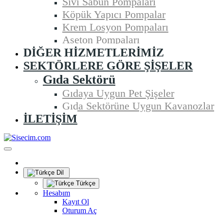
Sıvı Sabun Pompaları
Köpük Yapıcı Pompalar
Krem Losyon Pompaları
Aseton Pompaları
DIĞER HIZMETLERIMIZ
SEKTÖRLERE GÖRE ŞIŞELER
Gıda Sektörü
Gıdaya Uygun Pet Şişeler
Gıda Sektörüne Uygun Kavanozlar
İLETIŞIM
Dil
Türkçe
Hesabım
Kayıt Ol
Oturum Aç