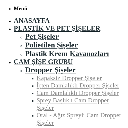
Menü
ANASAYFA
PLASTIK VE PET ŞIŞELER
Pet Şişeler
Polietilen Şişeler
Plastik Krem Kavanozları
CAM ŞIŞE GRUBU
Dropper Şişeler
Kapaksiz Dropper Şişeler
İçten Damlalıklı Dropper Şişeler
Cam Damlalıklı Dropper Şişeler
Sprey Başlıklı Cam Dropper
Şişeler
Oral - Ağız Spreyli Cam Dropper
Şişeler