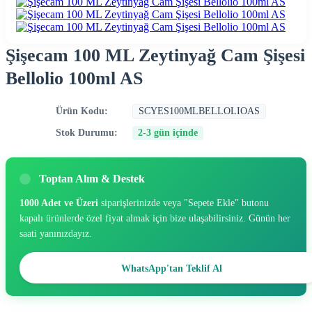
Şişecam 100 ML Zeytinyağ Cam Şişesi
Bellolio 100ml AS
Ürün Kodu:
SCYES100MLBELLOLIOAS
Stok Durumu:
2-3 gün içinde
Toptan Alım & Destek
1000 Adet ve Üzeri
siparişlerinizde veya "Sepete Ekle" butonu
kapalı ürünlerde özel fiyat almak için bize ulaşabilirsiniz. Günün her
saati yanınızdayız.
WhatsApp'tan Teklif Al