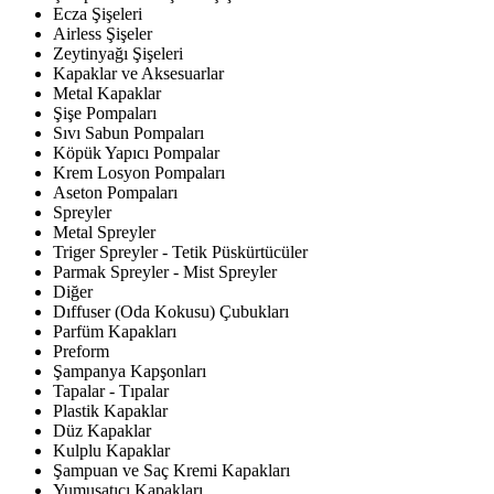
Ecza Şişeleri
Airless Şişeler
Zeytinyağı Şişeleri
Kapaklar ve Aksesuarlar
Metal Kapaklar
Şişe Pompaları
Sıvı Sabun Pompaları
Köpük Yapıcı Pompalar
Krem Losyon Pompaları
Aseton Pompaları
Spreyler
Metal Spreyler
Triger Spreyler - Tetik Püskürtücüler
Parmak Spreyler - Mist Spreyler
Diğer
Dıffuser (Oda Kokusu) Çubukları
Parfüm Kapakları
Preform
Şampanya Kapşonları
Tapalar - Tıpalar
Plastik Kapaklar
Düz Kapaklar
Kulplu Kapaklar
Şampuan ve Saç Kremi Kapakları
Yumuşatıcı Kapakları