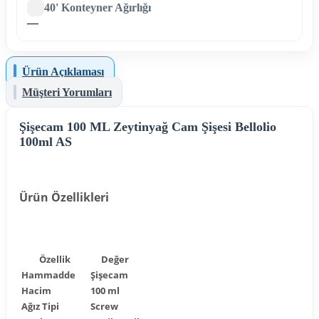
40' Konteyner Ağırlığı
—
Ürün Açıklaması
Müşteri Yorumları
Şişecam 100 ML Zeytinyağ Cam Şişesi Bellolio
100ml AS
Ürün Özellikleri
Özellik
Değer
Hammadde
Şişecam
Hacim
100 ml
Ağız Tipi
Screw