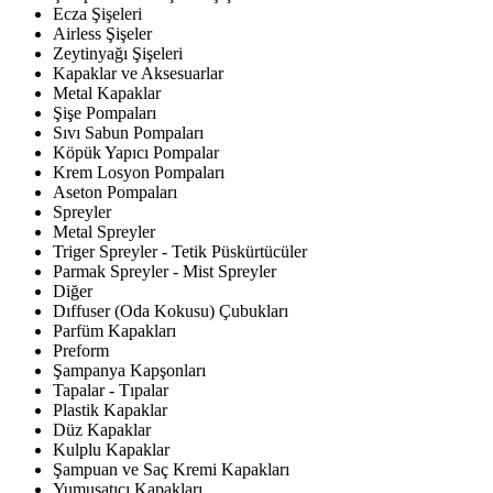
Ecza Şişeleri
Airless Şişeler
Zeytinyağı Şişeleri
Kapaklar ve Aksesuarlar
Metal Kapaklar
Şişe Pompaları
Sıvı Sabun Pompaları
Köpük Yapıcı Pompalar
Krem Losyon Pompaları
Aseton Pompaları
Spreyler
Metal Spreyler
Triger Spreyler - Tetik Püskürtücüler
Parmak Spreyler - Mist Spreyler
Diğer
Dıffuser (Oda Kokusu) Çubukları
Parfüm Kapakları
Preform
Şampanya Kapşonları
Tapalar - Tıpalar
Plastik Kapaklar
Düz Kapaklar
Kulplu Kapaklar
Şampuan ve Saç Kremi Kapakları
Yumuşatıcı Kapakları