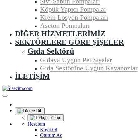
Sıvı Sabun Pompaları
Köpük Yapıcı Pompalar
Krem Losyon Pompaları
Aseton Pompaları
DIĞER HIZMETLERIMIZ
SEKTÖRLERE GÖRE ŞIŞELER
Gıda Sektörü
Gıdaya Uygun Pet Şişeler
Gıda Sektörüne Uygun Kavanozlar
İLETIŞIM
Dil
Türkçe
Hesabım
Kayıt Ol
Oturum Aç