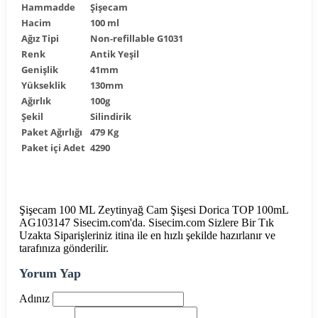
Hammadde
Şişecam
Hacim
100 ml
Ağız Tipi
Non-refillable G1031
Renk
Antik Yeşil
Genişlik
41mm
Yükseklik
130mm
Ağırlık
100g
Şekil
Silindirik
Paket Ağırlığı
479 Kg
Paket içi Adet
4290
Şişecam 100 ML Zeytinyağ Cam Şişesi Dorica TOP 100mL
AG103147 Sisecim.com'da. Sisecim.com Sizlere Bir Tık
Uzakta Siparişleriniz itina ile en hızlı şekilde hazırlanır ve
tarafınıza gönderilir.
Yorum Yap
Adınız