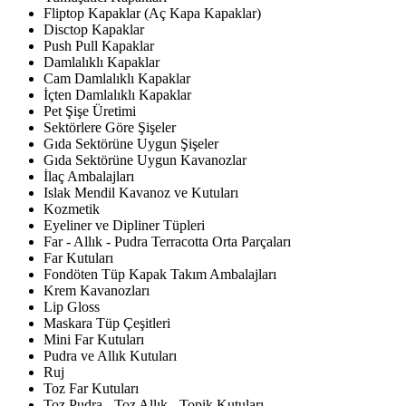
Fliptop Kapaklar (Aç Kapa Kapaklar)
Disctop Kapaklar
Push Pull Kapaklar
Damlalıklı Kapaklar
Cam Damlalıklı Kapaklar
İçten Damlalıklı Kapaklar
Pet Şişe Üretimi
Sektörlere Göre Şişeler
Gıda Sektörüne Uygun Şişeler
Gıda Sektörüne Uygun Kavanozlar
İlaç Ambalajları
Islak Mendil Kavanoz ve Kutuları
Kozmetik
Eyeliner ve Dipliner Tüpleri
Far - Allık - Pudra Terracotta Orta Parçaları
Far Kutuları
Fondöten Tüp Kapak Takım Ambalajları
Krem Kavanozları
Lip Gloss
Maskara Tüp Çeşitleri
Mini Far Kutuları
Pudra ve Allık Kutuları
Ruj
Toz Far Kutuları
Toz Pudra - Toz Allık - Topik Kutuları