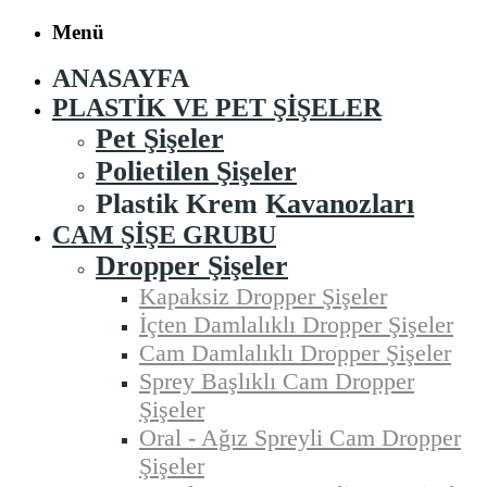
Menü
ANASAYFA
PLASTIK VE PET ŞIŞELER
Pet Şişeler
Polietilen Şişeler
Plastik Krem Kavanozları
CAM ŞIŞE GRUBU
Dropper Şişeler
Kapaksiz Dropper Şişeler
İçten Damlalıklı Dropper Şişeler
Cam Damlalıklı Dropper Şişeler
Sprey Başlıklı Cam Dropper
Şişeler
Oral - Ağız Spreyli Cam Dropper
Şişeler