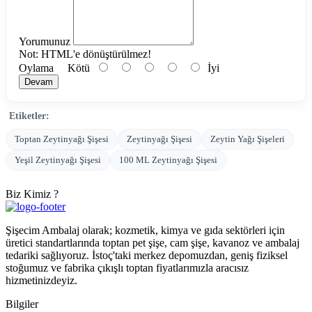
Yorumunuz
Not:
HTML'e dönüştürülmez!
Oylama
Kötü
İyi
Devam
Etiketler:
Toptan Zeytinyağı Şişesi
Zeytinyağı Şişesi
Zeytin Yağı Şişeleri
Yeşil Zeytinyağı Şişesi
100 ML Zeytinyağı Şişesi
Biz Kimiz ?
Şişecim Ambalaj olarak; kozmetik, kimya ve gıda sektörleri için
üretici standartlarında toptan pet şişe, cam şişe, kavanoz ve ambalaj
tedariki sağlıyoruz. İstoç'taki merkez depomuzdan, geniş fiziksel
stoğumuz ve fabrika çıkışlı toptan fiyatlarımızla aracısız
hizmetinizdeyiz.
Bilgiler