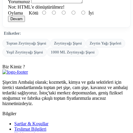
Yorumunuz
Not:
HTML'e dönüştürülmez!
Oylama
Kötü
İyi
Devam
Etiketler:
Toptan Zeytinyağı Şişesi
Zeytinyağı Şişesi
Zeytin Yağı Şişeleri
Yeşil Zeytinyağı Şişesi
1000 ML Zeytinyağı Şişesi
Biz Kimiz ?
Şişecim Ambalaj olarak; kozmetik, kimya ve gıda sektörleri için
üretici standartlarında toptan pet şişe, cam şişe, kavanoz ve ambalaj
tedariki sağlıyoruz. İstoç'taki merkez depomuzdan, geniş fiziksel
stoğumuz ve fabrika çıkışlı toptan fiyatlarımızla aracısız
hizmetinizdeyiz.
Bilgiler
Şartlar & Koşullar
Teslimat Bilgileri