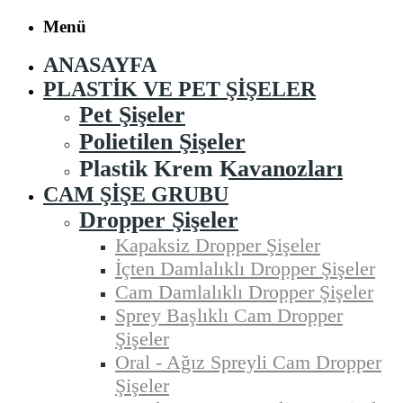
Menü
ANASAYFA
PLASTIK VE PET ŞIŞELER
Pet Şişeler
Polietilen Şişeler
Plastik Krem Kavanozları
CAM ŞIŞE GRUBU
Dropper Şişeler
Kapaksiz Dropper Şişeler
İçten Damlalıklı Dropper Şişeler
Cam Damlalıklı Dropper Şişeler
Sprey Başlıklı Cam Dropper
Şişeler
Oral - Ağız Spreyli Cam Dropper
Şişeler