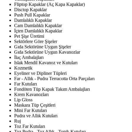
Fliptop Kapaklar (Aç Kapa Kapaklar)
Disctop Kapaklar
Push Pull Kapaklar
Damlalıklı Kapaklar
Cam Damlalıklı Kapaklar
İçten Damlalıklı Kapaklar
Pet Şişe Üretimi
Sektörlere Göre Şişeler
Gıda Sektörüne Uygun Şişeler
Gıda Sektörüne Uygun Kavanozlar
İlaç Ambalajları
Islak Mendil Kavanoz ve Kutuları
Kozmetik
Eyeliner ve Dipliner Tüpleri
Far - Allık - Pudra Terracotta Orta Parçaları
Far Kutuları
Fondöten Tüp Kapak Takım Ambalajları
Krem Kavanozları
Lip Gloss
Maskara Tüp Çeşitleri
Mini Far Kutuları
Pudra ve Allık Kutuları
Ruj
Toz Far Kutuları
Toz Pudra - Toz Allık - Topik Kutuları