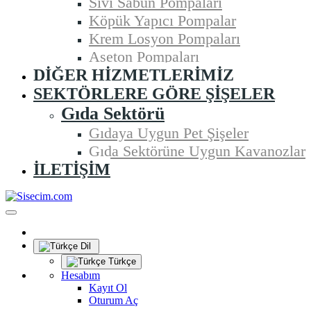
Sıvı Sabun Pompaları
Köpük Yapıcı Pompalar
Krem Losyon Pompaları
Aseton Pompaları
DIĞER HIZMETLERIMIZ
SEKTÖRLERE GÖRE ŞIŞELER
Gıda Sektörü
Gıdaya Uygun Pet Şişeler
Gıda Sektörüne Uygun Kavanozlar
İLETIŞIM
Dil
Türkçe
Hesabım
Kayıt Ol
Oturum Aç