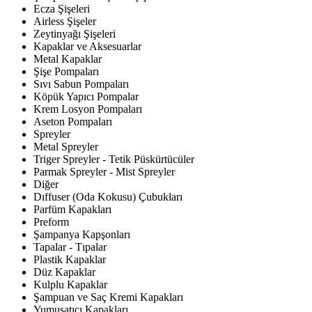
Ecza Şişeleri
Airless Şişeler
Zeytinyağı Şişeleri
Kapaklar ve Aksesuarlar
Metal Kapaklar
Şişe Pompaları
Sıvı Sabun Pompaları
Köpük Yapıcı Pompalar
Krem Losyon Pompaları
Aseton Pompaları
Spreyler
Metal Spreyler
Triger Spreyler - Tetik Püskürtücüler
Parmak Spreyler - Mist Spreyler
Diğer
Dıffuser (Oda Kokusu) Çubukları
Parfüm Kapakları
Preform
Şampanya Kapşonları
Tapalar - Tıpalar
Plastik Kapaklar
Düz Kapaklar
Kulplu Kapaklar
Şampuan ve Saç Kremi Kapakları
Yumuşatıcı Kapakları