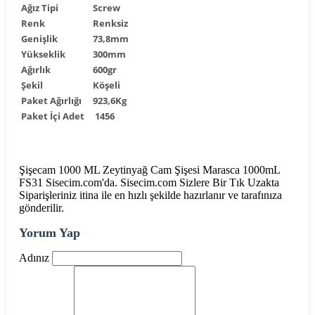
Ağız Tipi
Screw
Renk
Renksiz
Genişlik
73,8mm
Yükseklik
300mm
Ağırlık
600gr
Şekil
Köşeli
Paket Ağırlığı
923,6Kg
Paket İçi Adet
1456
Şişecam 1000 ML Zeytinyağ Cam Şişesi Marasca 1000mL
FS31 Sisecim.com'da. Sisecim.com Sizlere Bir Tık Uzakta
Siparişleriniz itina ile en hızlı şekilde hazırlanır ve tarafınıza
gönderilir.
Yorum Yap
Adınız