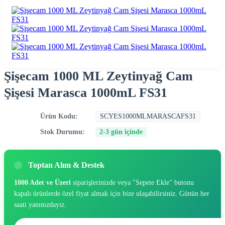
Şişecam 1000 ML Zeytinyağ Cam
Şişesi Marasca 1000mL FS31
Ürün Kodu:
SCYES1000MLMARASCAFS31
Stok Durumu:
2-3 gün içinde
Toptan Alım & Destek
1000 Adet ve Üzeri
siparişlerinizde veya "Sepete Ekle" butonu
kapalı ürünlerde özel fiyat almak için bize ulaşabilirsiniz. Günün her
saati yanınızdayız.