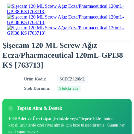
Şişecam 120 ML Screw Ağız
Ecza/Pharmaceutical 120mL-GPI38
KS [763713]
Ürün Kodu:
SCECZ120ML
Stok Durumu:
Stokta var
Toptan Alım & Destek
1000 Adet ve Üzeri
siparişlerinizde veya "Sepete Ekle" butonu
kapalı ürünlerde özel fiyat almak için bize ulaşabilirsiniz. Günün her
saati yanınızdayız.