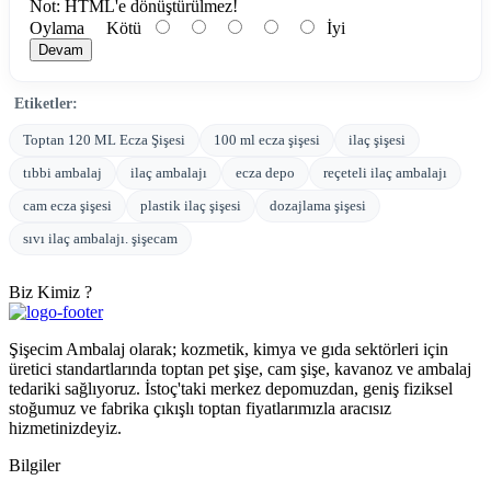
Not:
HTML'e dönüştürülmez!
Oylama
Kötü
İyi
Devam
Etiketler:
Toptan 120 ML Ecza Şişesi
100 ml ecza şişesi
ilaç şişesi
tıbbi ambalaj
ilaç ambalajı
ecza depo
reçeteli ilaç ambalajı
cam ecza şişesi
plastik ilaç şişesi
dozajlama şişesi
sıvı ilaç ambalajı. şişecam
Biz Kimiz ?
Şişecim Ambalaj olarak; kozmetik, kimya ve gıda sektörleri için
üretici standartlarında toptan pet şişe, cam şişe, kavanoz ve ambalaj
tedariki sağlıyoruz. İstoç'taki merkez depomuzdan, geniş fiziksel
stoğumuz ve fabrika çıkışlı toptan fiyatlarımızla aracısız
hizmetinizdeyiz.
Bilgiler