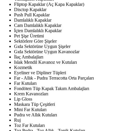
Fliptop Kapaklar (Aç Kapa Kapaklar)
Disctop Kapaklar
Push Pull Kapaklar
Damlalıklı Kapaklar
Cam Damlalıklı Kapaklar
İçten Damlalıklı Kapaklar
Pet Şişe Üretimi
Sektörlere Göre Şişeler
Gıda Sektörüne Uygun Şişeler
Gıda Sektörüne Uygun Kavanozlar
İlaç Ambalajları
Islak Mendil Kavanoz ve Kutuları
Kozmetik
Eyeliner ve Dipliner Tüpleri
Far - Allık - Pudra Terracotta Orta Parçaları
Far Kutuları
Fondöten Tüp Kapak Takım Ambalajları
Krem Kavanozları
Lip Gloss
Maskara Tüp Çeşitleri
Mini Far Kutuları
Pudra ve Allık Kutuları
Ruj
Toz Far Kutuları
Toz Pudra - Toz Allık - Topik Kutuları