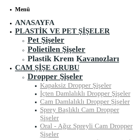
Menü
ANASAYFA
PLASTIK VE PET ŞIŞELER
Pet Şişeler
Polietilen Şişeler
Plastik Krem Kavanozları
CAM ŞIŞE GRUBU
Dropper Şişeler
Kapaksiz Dropper Şişeler
İçten Damlalıklı Dropper Şişeler
Cam Damlalıklı Dropper Şişeler
Sprey Başlıklı Cam Dropper
Şişeler
Oral - Ağız Spreyli Cam Dropper
Şişeler