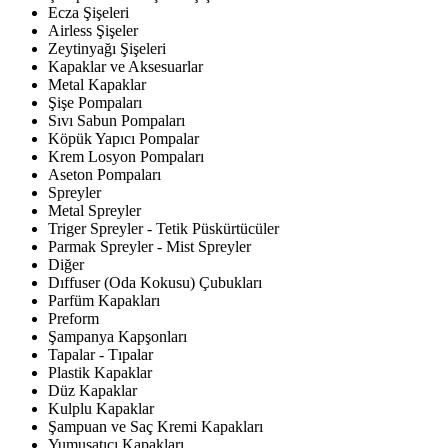
Ecza Şişeleri
Airless Şişeler
Zeytinyağı Şişeleri
Kapaklar ve Aksesuarlar
Metal Kapaklar
Şişe Pompaları
Sıvı Sabun Pompaları
Köpük Yapıcı Pompalar
Krem Losyon Pompaları
Aseton Pompaları
Spreyler
Metal Spreyler
Triger Spreyler - Tetik Püskürtücüler
Parmak Spreyler - Mist Spreyler
Diğer
Dıffuser (Oda Kokusu) Çubukları
Parfüm Kapakları
Preform
Şampanya Kapşonları
Tapalar - Tıpalar
Plastik Kapaklar
Düz Kapaklar
Kulplu Kapaklar
Şampuan ve Saç Kremi Kapakları
Yumuşatıcı Kapakları