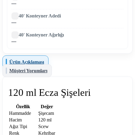
—
40' Konteyner Adedi
—
40' Konteyner Ağırlığı
—
Ürün Açıklaması
Müşteri Yorumları
120 ml Ecza Şişeleri
Özellik
Değer
Hammadde
Şişecam
Hacim
120 ml
Ağız Tipi
Scew
Renk
Kehribar