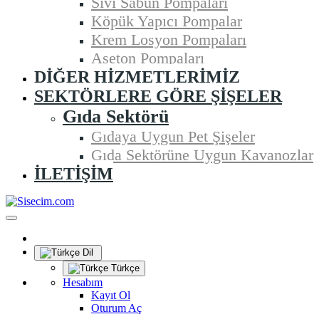
Sıvı Sabun Pompaları
Köpük Yapıcı Pompalar
Krem Losyon Pompaları
Aseton Pompaları
DIĞER HIZMETLERIMIZ
SEKTÖRLERE GÖRE ŞIŞELER
Gıda Sektörü
Gıdaya Uygun Pet Şişeler
Gıda Sektörüne Uygun Kavanozlar
İLETIŞIM
Dil
Türkçe
Hesabım
Kayıt Ol
Oturum Aç