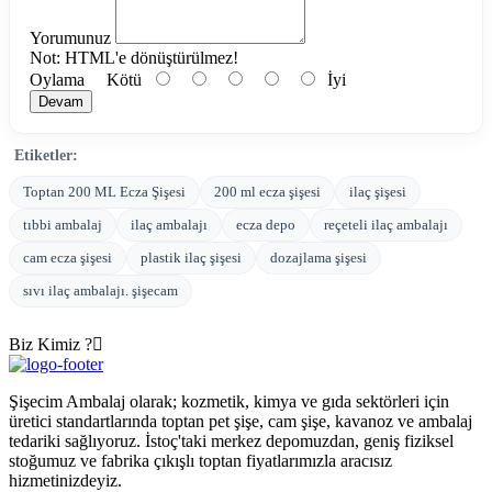
Yorumunuz
Not:
HTML'e dönüştürülmez!
Oylama
Kötü
İyi
Devam
Etiketler:
Toptan 200 ML Ecza Şişesi
200 ml ecza şişesi
ilaç şişesi
tıbbi ambalaj
ilaç ambalajı
ecza depo
reçeteli ilaç ambalajı
cam ecza şişesi
plastik ilaç şişesi
dozajlama şişesi
sıvı ilaç ambalajı. şişecam
Biz Kimiz ?
Şişecim Ambalaj olarak; kozmetik, kimya ve gıda sektörleri için
üretici standartlarında toptan pet şişe, cam şişe, kavanoz ve ambalaj
tedariki sağlıyoruz. İstoç'taki merkez depomuzdan, geniş fiziksel
stoğumuz ve fabrika çıkışlı toptan fiyatlarımızla aracısız
hizmetinizdeyiz.