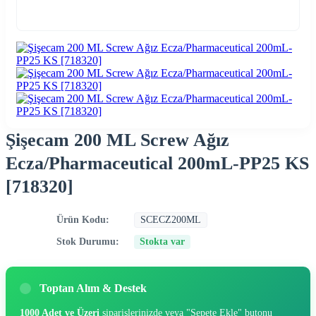
Şişecam 200 ML Screw Ağız
Ecza/Pharmaceutical 200mL-PP25 KS
[718320]
Ürün Kodu:
SCECZ200ML
Stok Durumu:
Stokta var
Toptan Alım & Destek
1000 Adet ve Üzeri
siparişlerinizde veya "Sepete Ekle" butonu