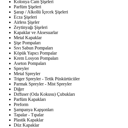
Kolonya Cam Şişeleri
Parfüm Şişeleri
Şarap / Alkollü İçecek Şişeleri
Ecza Şişeleri
Airless Şişeler
Zeytinyağı Şişeleri
Kapaklar ve Aksesuarlar
Metal Kapaklar
Şişe Pompaları
Sıvı Sabun Pompaları
Köpük Yapıcı Pompalar
Krem Losyon Pompaları
Aseton Pompaları
Spreyler
Metal Spreyler
Triger Spreyler - Tetik Püskürtücüler
Parmak Spreyler - Mist Spreyler
Diğer
Dıffuser (Oda Kokusu) Çubukları
Parfüm Kapakları
Preform
Şampanya Kapşonları
Tapalar - Tıpalar
Plastik Kapaklar
Düz Kapaklar