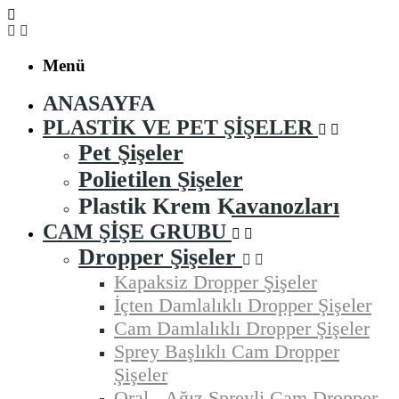
Menü
ANASAYFA
PLASTIK VE PET ŞIŞELER
Pet Şişeler
Polietilen Şişeler
Plastik Krem Kavanozları
CAM ŞIŞE GRUBU
Dropper Şişeler
Kapaksiz Dropper Şişeler
İçten Damlalıklı Dropper Şişeler
Cam Damlalıklı Dropper Şişeler
Sprey Başlıklı Cam Dropper
Şişeler
Oral - Ağız Spreyli Cam Dropper