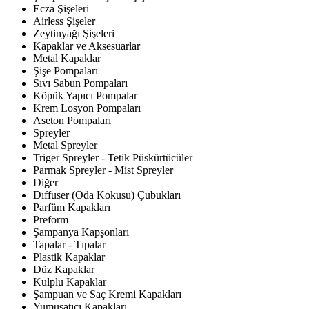
Ecza Şişeleri
Airless Şişeler
Zeytinyağı Şişeleri
Kapaklar ve Aksesuarlar
Metal Kapaklar
Şişe Pompaları
Sıvı Sabun Pompaları
Köpük Yapıcı Pompalar
Krem Losyon Pompaları
Aseton Pompaları
Spreyler
Metal Spreyler
Triger Spreyler - Tetik Püskürtücüler
Parmak Spreyler - Mist Spreyler
Diğer
Dıffuser (Oda Kokusu) Çubukları
Parfüm Kapakları
Preform
Şampanya Kapşonları
Tapalar - Tıpalar
Plastik Kapaklar
Düz Kapaklar
Kulplu Kapaklar
Şampuan ve Saç Kremi Kapakları
Yumuşatıcı Kapakları