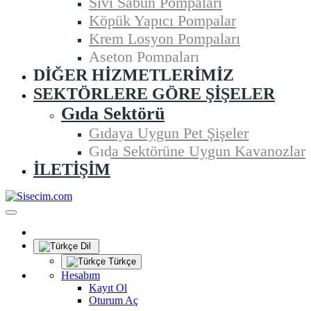
Sıvı Sabun Pompaları
Köpük Yapıcı Pompalar
Krem Losyon Pompaları
Aseton Pompaları
DIĞER HIZMETLERIMIZ
SEKTÖRLERE GÖRE ŞIŞELER
Gıda Sektörü
Gıdaya Uygun Pet Şişeler
Gıda Sektörüne Uygun Kavanozlar
İLETIŞIM
Dil
Türkçe
Hesabım
Kayıt Ol
Oturum Aç