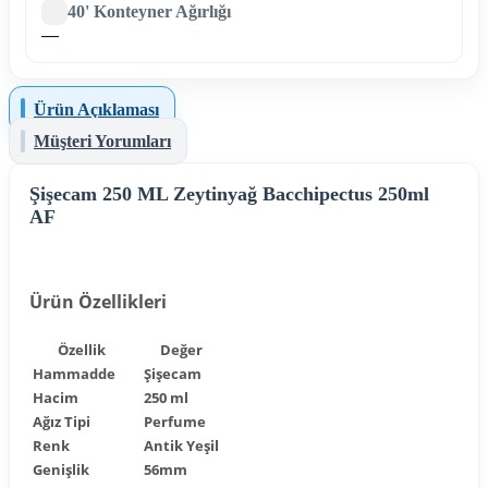
40' Konteyner Ağırlığı
—
Ürün Açıklaması
Müşteri Yorumları
Şişecam 250 ML Zeytinyağ Bacchipectus 250ml
AF
Ürün Özellikleri
Özellik
Değer
Hammadde
Şişecam
Hacim
250 ml
Ağız Tipi
Perfume
Renk
Antik Yeşil
Genişlik
56mm