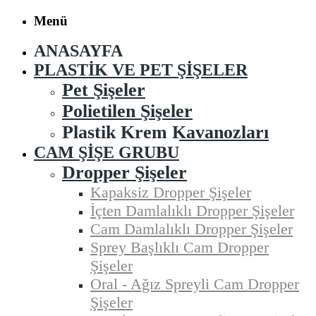
Menü
ANASAYFA
PLASTIK VE PET ŞIŞELER
Pet Şişeler
Polietilen Şişeler
Plastik Krem Kavanozları
CAM ŞIŞE GRUBU
Dropper Şişeler
Kapaksiz Dropper Şişeler
İçten Damlalıklı Dropper Şişeler
Cam Damlalıklı Dropper Şişeler
Sprey Başlıklı Cam Dropper
Şişeler
Oral - Ağız Spreyli Cam Dropper
Şişeler