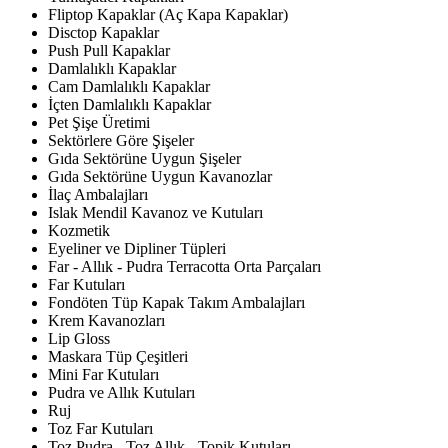
Fliptop Kapaklar (Aç Kapa Kapaklar)
Disctop Kapaklar
Push Pull Kapaklar
Damlalıklı Kapaklar
Cam Damlalıklı Kapaklar
İçten Damlalıklı Kapaklar
Pet Şişe Üretimi
Sektörlere Göre Şişeler
Gıda Sektörüne Uygun Şişeler
Gıda Sektörüne Uygun Kavanozlar
İlaç Ambalajları
Islak Mendil Kavanoz ve Kutuları
Kozmetik
Eyeliner ve Dipliner Tüpleri
Far - Allık - Pudra Terracotta Orta Parçaları
Far Kutuları
Fondöten Tüp Kapak Takım Ambalajları
Krem Kavanozları
Lip Gloss
Maskara Tüp Çeşitleri
Mini Far Kutuları
Pudra ve Allık Kutuları
Ruj
Toz Far Kutuları
Toz Pudra - Toz Allık - Topik Kutuları