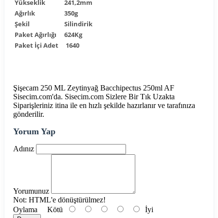
Yükseklik
241,2mm
Ağırlık
350g
Şekil
Silindirik
Paket Ağırlığı
624Kg
Paket İçi Adet
1640
Şişecam 250 ML Zeytinyağ Bacchipectus 250ml AF
Sisecim.com'da. Sisecim.com Sizlere Bir Tık Uzakta
Siparişleriniz itina ile en hızlı şekilde hazırlanır ve tarafınıza
gönderilir.
Yorum Yap
Adınız
Yorumunuz
Not:
HTML'e dönüştürülmez!
Oylama
Kötü
İyi