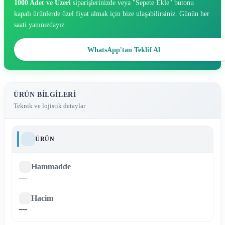
1000 Adet ve Üzeri
siparişlerinizde veya "Sepete Ekle" butonu
kapalı ürünlerde özel fiyat almak için bize ulaşabilirsiniz. Günün her
saati yanınızdayız.
WhatsApp'tan Teklif Al
ÜRÜN BILGILERI
Teknik ve lojistik detaylar
ÜRÜN
Hammadde
—
Hacim
—