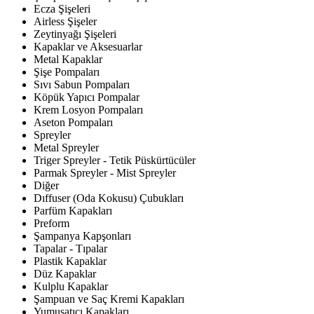
Ecza Şişeleri
Airless Şişeler
Zeytinyağı Şişeleri
Kapaklar ve Aksesuarlar
Metal Kapaklar
Şişe Pompaları
Sıvı Sabun Pompaları
Köpük Yapıcı Pompalar
Krem Losyon Pompaları
Aseton Pompaları
Spreyler
Metal Spreyler
Triger Spreyler - Tetik Püskürtücüler
Parmak Spreyler - Mist Spreyler
Diğer
Dıffuser (Oda Kokusu) Çubukları
Parfüm Kapakları
Preform
Şampanya Kapşonları
Tapalar - Tıpalar
Plastik Kapaklar
Düz Kapaklar
Kulplu Kapaklar
Şampuan ve Saç Kremi Kapakları
Yumuşatıcı Kapakları