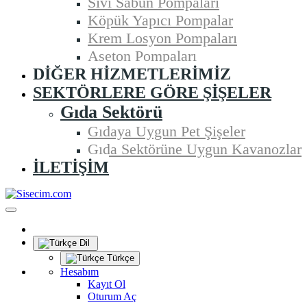
Sıvı Sabun Pompaları
Köpük Yapıcı Pompalar
Krem Losyon Pompaları
Aseton Pompaları
DIĞER HIZMETLERIMIZ
SEKTÖRLERE GÖRE ŞIŞELER
Gıda Sektörü
Gıdaya Uygun Pet Şişeler
Gıda Sektörüne Uygun Kavanozlar
İLETIŞIM
Dil
Türkçe
Hesabım
Kayıt Ol
Oturum Aç