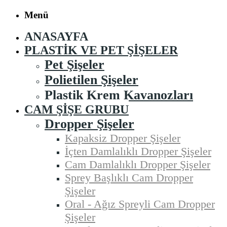
Menü
ANASAYFA
PLASTIK VE PET ŞIŞELER
Pet Şişeler
Polietilen Şişeler
Plastik Krem Kavanozları
CAM ŞIŞE GRUBU
Dropper Şişeler
Kapaksiz Dropper Şişeler
İçten Damlalıklı Dropper Şişeler
Cam Damlalıklı Dropper Şişeler
Sprey Başlıklı Cam Dropper
Şişeler
Oral - Ağız Spreyli Cam Dropper
Şişeler