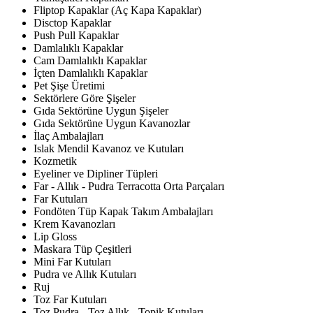
Fliptop Kapaklar (Aç Kapa Kapaklar)
Disctop Kapaklar
Push Pull Kapaklar
Damlalıklı Kapaklar
Cam Damlalıklı Kapaklar
İçten Damlalıklı Kapaklar
Pet Şişe Üretimi
Sektörlere Göre Şişeler
Gıda Sektörüne Uygun Şişeler
Gıda Sektörüne Uygun Kavanozlar
İlaç Ambalajları
Islak Mendil Kavanoz ve Kutuları
Kozmetik
Eyeliner ve Dipliner Tüpleri
Far - Allık - Pudra Terracotta Orta Parçaları
Far Kutuları
Fondöten Tüp Kapak Takım Ambalajları
Krem Kavanozları
Lip Gloss
Maskara Tüp Çeşitleri
Mini Far Kutuları
Pudra ve Allık Kutuları
Ruj
Toz Far Kutuları
Toz Pudra - Toz Allık - Topik Kutuları