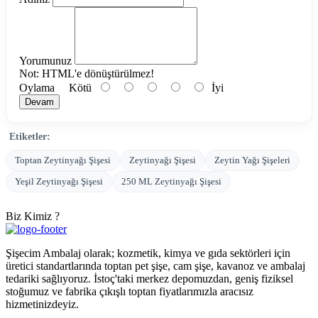
Yorumunuz
Not:
HTML'e dönüştürülmez!
Oylama
Kötü
İyi
Devam
Etiketler:
Toptan Zeytinyağı Şişesi
Zeytinyağı Şişesi
Zeytin Yağı Şişeleri
Yeşil Zeytinyağı Şişesi
250 ML Zeytinyağı Şişesi
Biz Kimiz ?
Şişecim Ambalaj olarak; kozmetik, kimya ve gıda sektörleri için
üretici standartlarında toptan pet şişe, cam şişe, kavanoz ve ambalaj
tedariki sağlıyoruz. İstoç'taki merkez depomuzdan, geniş fiziksel
stoğumuz ve fabrika çıkışlı toptan fiyatlarımızla aracısız
hizmetinizdeyiz.