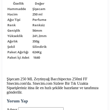
Özellik
Değer
Hammadde
Şişecam
Hacim
250 ml
Ağız Tipi
Perfume
Renk
Renksiz
Genişlik
56mm
Yükseklik
241,2mm
Ağırlık
350g
Şekil
Silindirik
Paket Ağırlığı
624Kg
Paket İçi Adet
1640
Şişecam 250 ML Zeytinyağ Bacchipectus 250ml FF
Sisecim.com'da. Sisecim.com Sizlere Bir Tık Uzakta
Siparişleriniz itina ile en hızlı şekilde hazırlanır ve tarafınıza
gönderilir.
Yorum Yap
Adınız