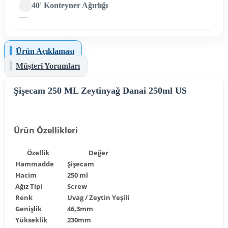
40' Konteyner Ağırlığı
—
Ürün Açıklaması
Müşteri Yorumları
Şişecam 250 ML Zeytinyağ Danai 250ml US
Ürün Özellikleri
Özellik
Değer
Hammadde
Şişecam
Hacim
250 ml
Ağız Tipi
Screw
Renk
Uvag / Zeytin Yeşili
Genişlik
46,3mm
Yükseklik
230mm