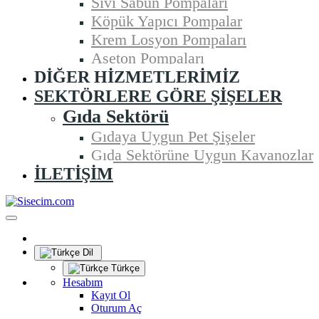
Sıvı Sabun Pompaları
Köpük Yapıcı Pompalar
Krem Losyon Pompaları
Aseton Pompaları
DIĞER HIZMETLERIMIZ
SEKTÖRLERE GÖRE ŞIŞELER
Gıda Sektörü
Gıdaya Uygun Pet Şişeler
Gıda Sektörüne Uygun Kavanozlar
İLETIŞIM
Dil
Türkçe
Hesabım
Kayıt Ol
Oturum Aç