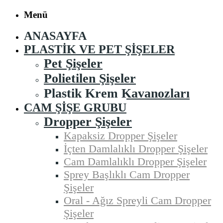
Menü
ANASAYFA
PLASTIK VE PET ŞIŞELER
Pet Şişeler
Polietilen Şişeler
Plastik Krem Kavanozları
CAM ŞIŞE GRUBU
Dropper Şişeler
Kapaksiz Dropper Şişeler
İçten Damlalıklı Dropper Şişeler
Cam Damlalıklı Dropper Şişeler
Sprey Başlıklı Cam Dropper
Şişeler
Oral - Ağız Spreyli Cam Dropper
Şişeler