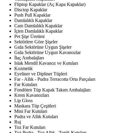
Fliptop Kapaklar (Aç Kapa Kapaklar)
Disctop Kapaklar
Push Pull Kapaklar
Damlalıklı Kapaklar
Cam Damlalıklı Kapaklar
İçten Damlalıklı Kapaklar
Pet Şişe Üretimi
Sektörlere Göre Şişeler
Gıda Sektörüne Uygun Şişeler
Gıda Sektörüne Uygun Kavanozlar
İlaç Ambalajları
Islak Mendil Kavanoz ve Kutuları
Kozmetik
Eyeliner ve Dipliner Tüpleri
Far - Allık - Pudra Terracotta Orta Parçaları
Far Kutuları
Fondöten Tüp Kapak Takım Ambalajları
Krem Kavanozları
Lip Gloss
Maskara Tüp Çeşitleri
Mini Far Kutuları
Pudra ve Allık Kutuları
Ruj
Toz Far Kutuları
Toz Pudra - Toz Allık - Topik Kutuları