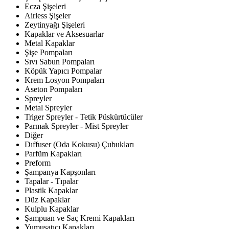
Ecza Şişeleri
Airless Şişeler
Zeytinyağı Şişeleri
Kapaklar ve Aksesuarlar
Metal Kapaklar
Şişe Pompaları
Sıvı Sabun Pompaları
Köpük Yapıcı Pompalar
Krem Losyon Pompaları
Aseton Pompaları
Spreyler
Metal Spreyler
Triger Spreyler - Tetik Püskürtücüler
Parmak Spreyler - Mist Spreyler
Diğer
Dıffuser (Oda Kokusu) Çubukları
Parfüm Kapakları
Preform
Şampanya Kapşonları
Tapalar - Tıpalar
Plastik Kapaklar
Düz Kapaklar
Kulplu Kapaklar
Şampuan ve Saç Kremi Kapakları
Yumuşatıcı Kapakları