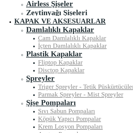
Airless Şişeler
Zeytinyağı Şişeleri
KAPAK VE AKSESUARLAR
Damlalıklı Kapaklar
Cam Damlalıklı Kapaklar
İçten Damlalıklı Kapaklar
Plastik Kapaklar
Fliptop Kapaklar
Disctop Kapaklar
Spreyler
Triger Spreyler - Tetik Püskürtücüle
Parmak Spreyler - Mist Spreyler
Şişe Pompaları
Sıvı Sabun Pompaları
Köpük Yapıcı Pompalar
Krem Losyon Pompaları