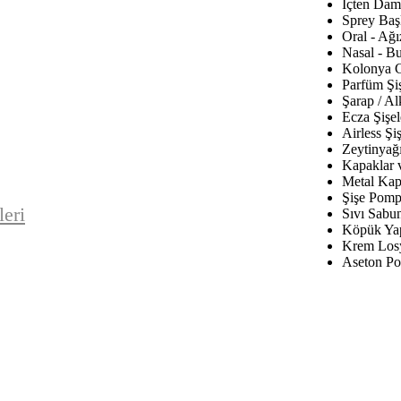
İçten Daml
Sprey Baş
Oral - Ağı
Nasal - B
Kolonya C
Parfüm Şiş
Şarap / Al
Ecza Şişel
Airless Şiş
Zeytinyağı
Kapaklar 
Metal Kap
Şişe Pomp
leri
Sıvı Sabu
Köpük Yap
Krem Los
Aseton Po