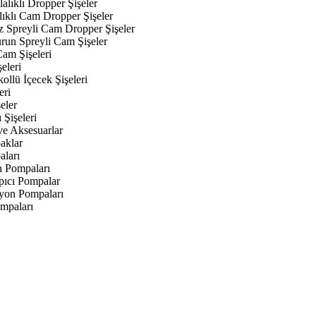
alıklı Dropper Şişeler
lıklı Cam Dropper Şişeler
z Spreyli Cam Dropper Şişeler
urun Spreyli Cam Şişeler
am Şişeleri
eleri
kollü İçecek Şişeleri
eri
eler
 Şişeleri
ve Aksesuarlar
aklar
aları
n Pompaları
ıcı Pompalar
yon Pompaları
mpaları