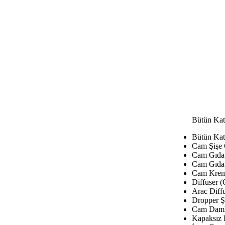
Bütün Kat
Bütün Kat
Cam Şişe
Cam Gıda 
Cam Gıda 
Cam Krem
Diffuser (
Arac Diffu
Dropper Şi
Cam Damla
Kapaksız 