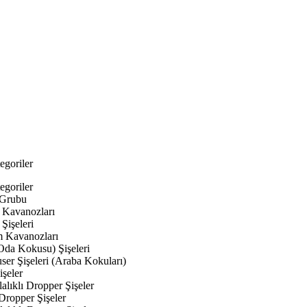
egoriler
egoriler
 Grubu
Kavanozları
Şişeleri
 Kavanozları
Oda Kokusu) Şişeleri
ser Şişeleri (Araba Kokuları)
şeler
lıklı Dropper Şişeler
Dropper Şişeler