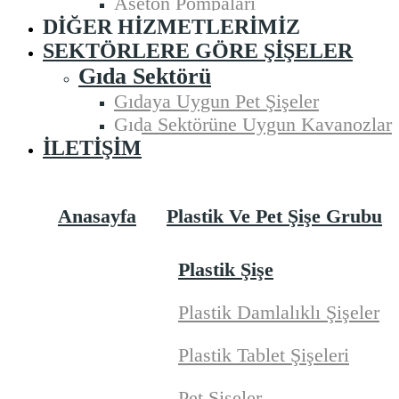
Aseton Pompaları
DIĞER HIZMETLERIMIZ
SEKTÖRLERE GÖRE ŞIŞELER
Gıda Sektörü
Gıdaya Uygun Pet Şişeler
Gıda Sektörüne Uygun Kavanozlar
İLETIŞIM
Anasayfa
Plastik Ve Pet Şişe Grubu
Plastik Şişe
Plastik Damlalıklı Şişeler
Plastik Tablet Şişeleri
Pet Şişeler