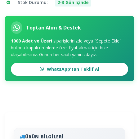
Stok Durumu:
2-3 Gün Içinde
Toptan Alım & Destek
1000 Adet ve Üzeri
siparişlerinizde veya "Sepete Ekle"
butonu kapalı ürünlerde özel fiyat almak için bize
ulaşabilirsiniz. Günün her saati yanınızdayız.
WhatsApp'tan Teklif Al
ÜRÜN BILGILERI