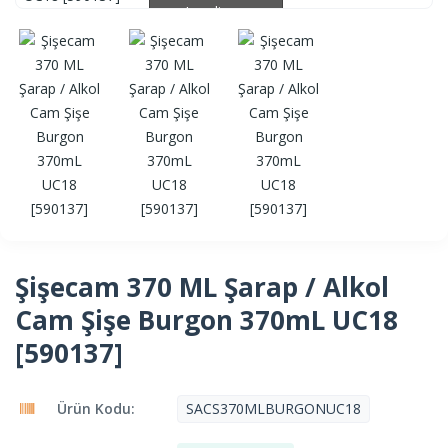
Loading...
Loading...
Şişecam 370 ML Şarap / Alkol
Cam Şişe Burgon 370mL UC18
[590137]
Ürün Kodu:
SACS370MLBURGONUC18