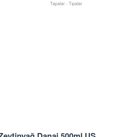
Tapalar - Tıpalar
Zeytinyağ Danai 500ml US