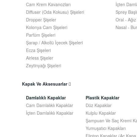
Cam Krem Kavanozları
İçten Damla
Diffuser (Oda Kokusu) Şişeleri
Sprey Başl
Dropper Şişeler
Oral - Ağı
Kolonya Cam Şişeleri
Nasal - Bu
Parfüm Şişeleri
Şarap / Alkollü İçecek Şişeleri
Ecza Şişeleri
Airless Şişeler
Zeytinyağı Şişeleri
Kapak Ve Aksesuarlar
Damlalıklı Kapaklar
Plastik Kapaklar
Cam Damlalıklı Kapaklar
Düz Kapaklar
İçten Damlalıklı Kapaklar
Kulplu Kapaklar
Şampuan Ve Saç Kremi Ka
Yumuşatıcı Kapakları
Fliptop Kapaklar (Aç Kapa