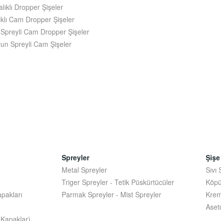
lıklı Dropper Şişeler
ıklı Cam Dropper Şişeler
z Spreyli Cam Dropper Şişeler
run Spreyli Cam Şişeler
Spreyler
Şişe
Metal Spreyler
Sıvı
Triger Spreyler - Tetik Püskürtücüler
Köpü
pakları
Parmak Spreyler - Mist Spreyler
Krem
Aset
 Kapaklar)