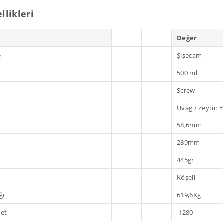
llikleri
Değer
e
Şişecam
500 ml
Screw
Uvag / Zeytin Y
58,6mm
289mm
445gr
Köşeli
ğı
619,6Kg
det
1280