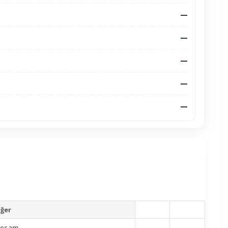
—
—
—
—
—
ğer
şecam