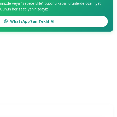
erinizde veya "Sepete Ekle" butonu kapalı ürünlerde özel fiyat
. Günün her saati yanınızdayız.
WhatsApp'tan Teklif Al