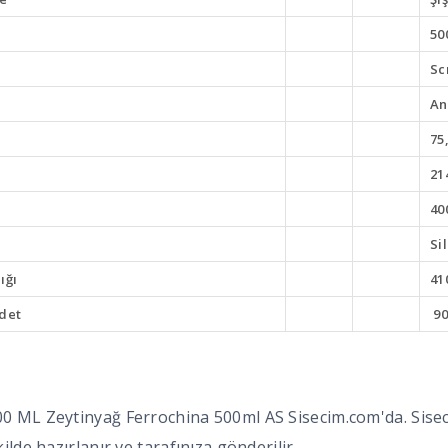
50
Sc
An
75
2
40
Si
ığı
41
Adet
90
0 ML Zeytinyağ Ferrochina 500ml AS Sisecim.com'da. Sisecim
kilde hazırlanır ve tarafınıza gönderilir.