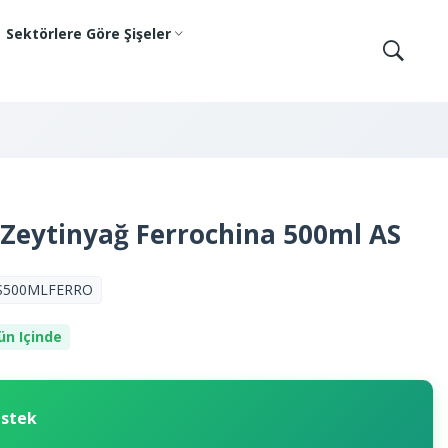
Sektörlere Göre Şişeler
Zeytinyağ Ferrochina 500ml AS
S500MLFERRO
ün Içinde
estek