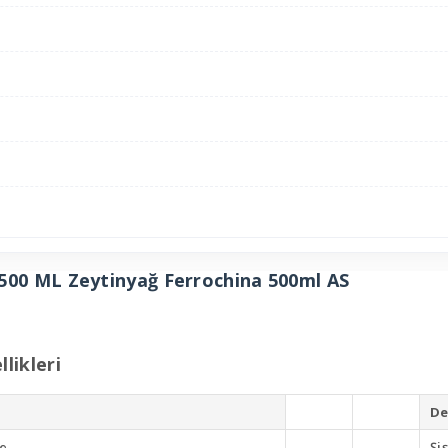
500 ML Zeytinyağ Ferrochina 500ml AS
likleri
De
e
Şi