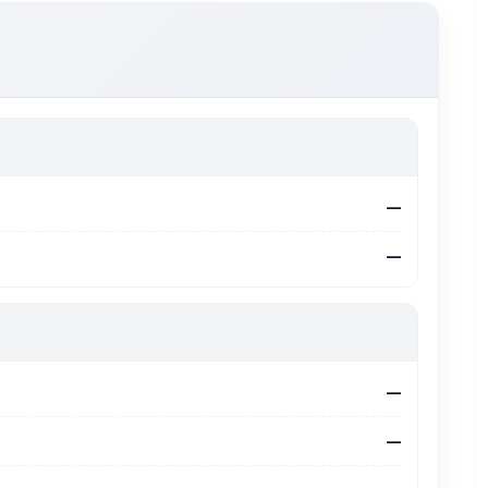
—
—
—
—