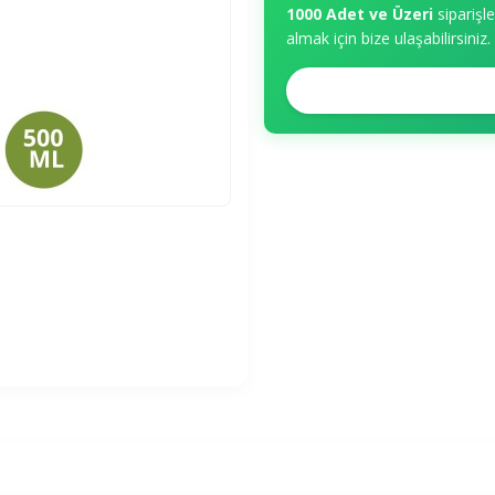
1000 Adet ve Üzeri
siparişl
almak için bize ulaşabilirsiniz