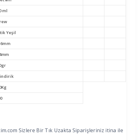
0 ml
rew
tik Yeşil
,6mm
14mm
0gr
lindirik
0Kg
0
.com Sizlere Bir Tık Uzakta Siparişleriniz itina ile