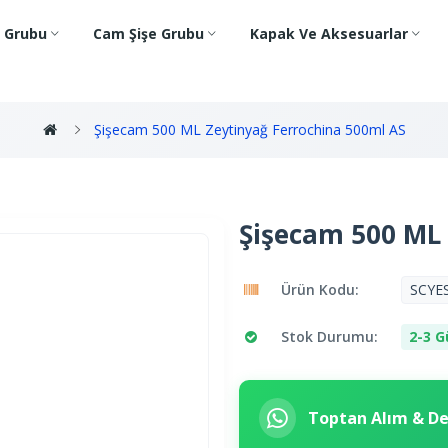
e Grubu
Cam Şişe Grubu
Kapak Ve Aksesuarlar
Şişecam 500 ML Zeytinyağ Ferrochina 500ml AS
Şişecam 500 ML 
Ürün Kodu:
SCYE
Stok Durumu:
2-3 G
Toptan Alım & D