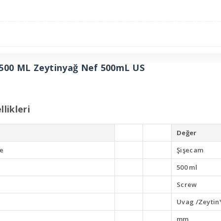
500 ML Zeytinyağ Nef 500mL US
likleri
Değer
e
Şişecam
500 ml
Screw
Uvag /Zeytin
mm