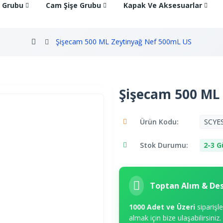
e Grubu
Cam Şişe Grubu
Kapak Ve Aksesuarlar
Şişecam 500 ML Zeytinyağ Nef 500mL US
Şişecam 500 ML
Ürün Kodu:
SCYE
Stok Durumu:
2-3 G
Toptan Alım & De
1000 Adet ve Üzeri
siparişl
almak için bize ulaşabilirsiniz