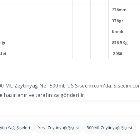
278mm
378gr
Konik
ığı
838,5Kg
Adet
2086
0 ML Zeytinyağ Nef 500mL US Sisecim.com'da. Sisecim.com Si
de hazırlanır ve tarafınıza gönderilir.
ytin Yağı Şişeleri
Yeşil Zeytinyağı Şişesi
500 ML Zeytinyağı Şişesi