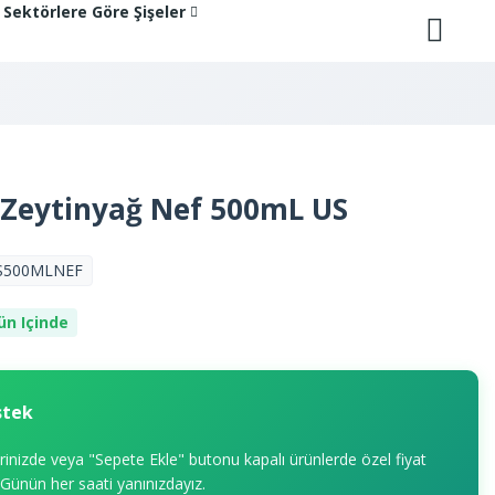
Sektörlere Göre Şişeler
 Zeytinyağ Nef 500mL US
S500MLNEF
ün Içinde
stek
erinizde veya "Sepete Ekle" butonu kapalı ürünlerde özel fiyat
. Günün her saati yanınızdayız.