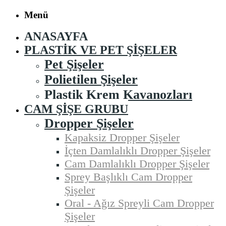
Menü
ANASAYFA
PLASTIK VE PET ŞIŞELER
Pet Şişeler
Polietilen Şişeler
Plastik Krem Kavanozları
CAM ŞIŞE GRUBU
Dropper Şişeler
Kapaksiz Dropper Şişeler
İçten Damlalıklı Dropper Şişeler
Cam Damlalıklı Dropper Şişeler
Sprey Başlıklı Cam Dropper
Şişeler
Oral - Ağız Spreyli Cam Dropper
Şişeler