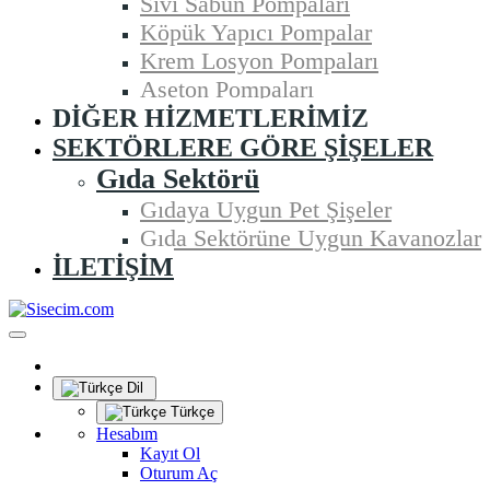
Sıvı Sabun Pompaları
Köpük Yapıcı Pompalar
Krem Losyon Pompaları
Aseton Pompaları
DIĞER HIZMETLERIMIZ
SEKTÖRLERE GÖRE ŞIŞELER
Gıda Sektörü
Gıdaya Uygun Pet Şişeler
Gıda Sektörüne Uygun Kavanozlar
İLETIŞIM
Dil
Türkçe
Hesabım
Kayıt Ol
Oturum Aç