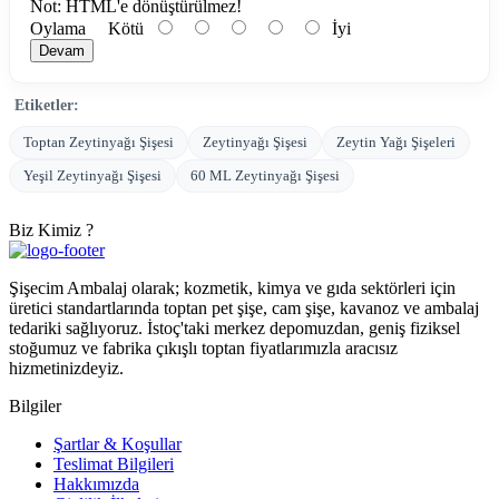
Not:
HTML'e dönüştürülmez!
Oylama
Kötü
İyi
Devam
Etiketler:
Toptan Zeytinyağı Şişesi
Zeytinyağı Şişesi
Zeytin Yağı Şişeleri
Yeşil Zeytinyağı Şişesi
60 ML Zeytinyağı Şişesi
Biz Kimiz ?
Şişecim Ambalaj olarak; kozmetik, kimya ve gıda sektörleri için
üretici standartlarında toptan pet şişe, cam şişe, kavanoz ve ambalaj
tedariki sağlıyoruz. İstoç'taki merkez depomuzdan, geniş fiziksel
stoğumuz ve fabrika çıkışlı toptan fiyatlarımızla aracısız
hizmetinizdeyiz.
Bilgiler
Şartlar & Koşullar
Teslimat Bilgileri
Hakkımızda