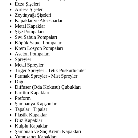
Ecza Şişeleri
Airless Şişeler
Zeytinyağı Şişeleri
Kapaklar ve Aksesuarlar
Metal Kapaklar
Şişe Pompaları
Sıvı Sabun Pompaları
Köpük Yapıcı Pompalar
Krem Losyon Pompaları
Aseton Pompaları
Spreyler
Metal Spreyler
Triger Spreyler - Tetik Püskürtücüler
Parmak Spreyler - Mist Spreyler
Diğer
Dıffuser (Oda Kokusu) Çubukları
Parfüm Kapakları
Preform
Şampanya Kapşonları
Tapalar - Tıpalar
Plastik Kapaklar
Düz Kapaklar
Kulplu Kapaklar
Şampuan ve Saç Kremi Kapakları
Yumuşatıcı Kapakları