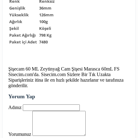
Renk
Renksiz
Genişlik
36mm
Yükseklik
126mm
Ağırlık
100g
Şekil
Köşeli
Paket Ağırlığı
798 Kg
Paket içi Adet
7480
Şişecam 60 ML Zeytinyağ Cam Şişesi Marasca 60mL FS
Sisecim.com'da. Sisecim.com Sizlere Bir Tık Uzakta
Siparişleriniz itina ile en hızlı şekilde hazırlanır ve tarafınıza
gönderilir.
Yorum Yap
Adınız
Yorumunuz