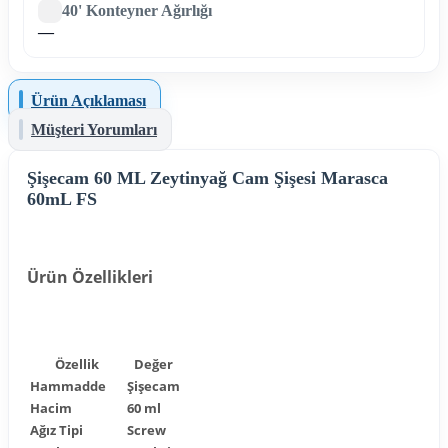
40' Konteyner Ağırlığı
—
Ürün Açıklaması
Müşteri Yorumları
Şişecam 60 ML Zeytinyağ Cam Şişesi Marasca
60mL FS
Ürün Özellikleri
Özellik
Değer
Hammadde
Şişecam
Hacim
60 ml
Ağız Tipi
Screw