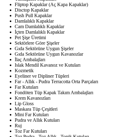
Fliptop Kapaklar (Aç Kapa Kapaklar)
Disctop Kapaklar
Push Pull Kapaklar
Damlalıklı Kapaklar
Cam Damlalıklı Kapaklar
İçten Damlalıklı Kapaklar
Pet Şişe Üretimi
Sektörlere Göre Şişeler
Gıda Sektörüne Uygun Şişeler
Gıda Sektörüne Uygun Kavanozlar
İlaç Ambalajları
Islak Mendil Kavanoz ve Kutuları
Kozmetik
Eyeliner ve Dipliner Tüpleri
Far - Allık - Pudra Terracotta Orta Parçaları
Far Kutuları
Fondöten Tüp Kapak Takım Ambalajları
Krem Kavanozları
Lip Gloss
Maskara Tüp Çeşitleri
Mini Far Kutuları
Pudra ve Allık Kutuları
Ruj
Toz Far Kutuları
Toz Pudra - Toz Allık - Topik Kutuları