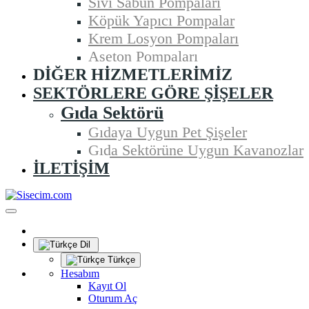
Sıvı Sabun Pompaları
Köpük Yapıcı Pompalar
Krem Losyon Pompaları
Aseton Pompaları
DIĞER HIZMETLERIMIZ
SEKTÖRLERE GÖRE ŞIŞELER
Gıda Sektörü
Gıdaya Uygun Pet Şişeler
Gıda Sektörüne Uygun Kavanozlar
İLETIŞIM
Dil
Türkçe
Hesabım
Kayıt Ol
Oturum Aç