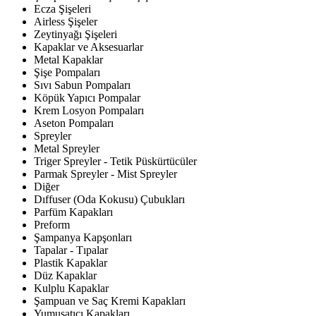
Ecza Şişeleri
Airless Şişeler
Zeytinyağı Şişeleri
Kapaklar ve Aksesuarlar
Metal Kapaklar
Şişe Pompaları
Sıvı Sabun Pompaları
Köpük Yapıcı Pompalar
Krem Losyon Pompaları
Aseton Pompaları
Spreyler
Metal Spreyler
Triger Spreyler - Tetik Püskürtücüler
Parmak Spreyler - Mist Spreyler
Diğer
Dıffuser (Oda Kokusu) Çubukları
Parfüm Kapakları
Preform
Şampanya Kapşonları
Tapalar - Tıpalar
Plastik Kapaklar
Düz Kapaklar
Kulplu Kapaklar
Şampuan ve Saç Kremi Kapakları
Yumuşatıcı Kapakları