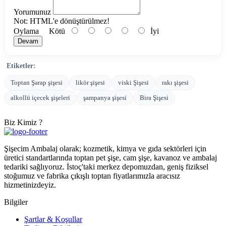
Yorumunuz
Not:
HTML'e dönüştürülmez!
Oylama
Kötü
İyi
Devam
Etiketler:
Toptan Şarap şişesi
likör şişesi
viski Şişesi
rakı şişesi
alkollü içecek şişeleri
şampanya şişesi
Bira Şişesi
Biz Kimiz ?
Şişecim Ambalaj olarak; kozmetik, kimya ve gıda sektörleri için
üretici standartlarında toptan pet şişe, cam şişe, kavanoz ve ambalaj
tedariki sağlıyoruz. İstoç'taki merkez depomuzdan, geniş fiziksel
stoğumuz ve fabrika çıkışlı toptan fiyatlarımızla aracısız
hizmetinizdeyiz.
Bilgiler
Şartlar & Koşullar