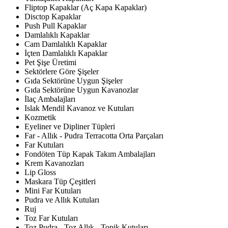
Fliptop Kapaklar (Aç Kapa Kapaklar)
Disctop Kapaklar
Push Pull Kapaklar
Damlalıklı Kapaklar
Cam Damlalıklı Kapaklar
İçten Damlalıklı Kapaklar
Pet Şişe Üretimi
Sektörlere Göre Şişeler
Gıda Sektörüne Uygun Şişeler
Gıda Sektörüne Uygun Kavanozlar
İlaç Ambalajları
Islak Mendil Kavanoz ve Kutuları
Kozmetik
Eyeliner ve Dipliner Tüpleri
Far - Allık - Pudra Terracotta Orta Parçaları
Far Kutuları
Fondöten Tüp Kapak Takım Ambalajları
Krem Kavanozları
Lip Gloss
Maskara Tüp Çeşitleri
Mini Far Kutuları
Pudra ve Allık Kutuları
Ruj
Toz Far Kutuları
Toz Pudra - Toz Allık - Topik Kutuları