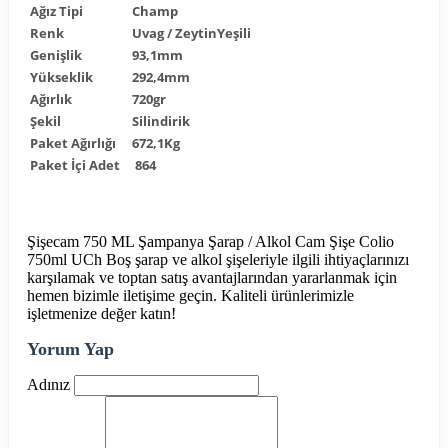
Ağız Tipi
Champ
Renk
Uvag / ZeytinYeşili
Genişlik
93,1mm
Yükseklik
292,4mm
Ağırlık
720gr
Şekil
Silindirik
Paket Ağırlığı
672,1Kg
Paket İçi Adet
864
Şişecam 750 ML Şampanya Şarap / Alkol Cam Şişe Colio
750ml UCh Boş şarap ve alkol şişeleriyle ilgili ihtiyaçlarınızı
karşılamak ve toptan satış avantajlarından yararlanmak için
hemen bizimle iletişime geçin. Kaliteli ürünlerimizle
işletmenize değer katın!
Yorum Yap
Adınız