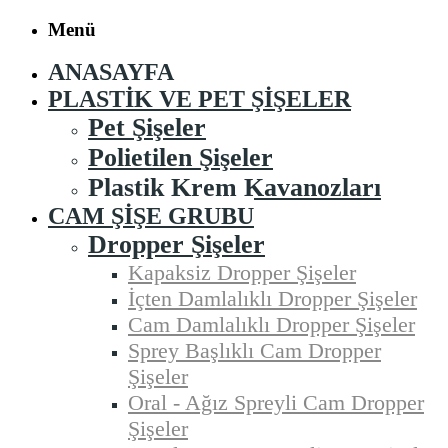
Menü
ANASAYFA
PLASTIK VE PET ŞIŞELER
Pet Şişeler
Polietilen Şişeler
Plastik Krem Kavanozları
CAM ŞIŞE GRUBU
Dropper Şişeler
Kapaksiz Dropper Şişeler
İçten Damlalıklı Dropper Şişeler
Cam Damlalıklı Dropper Şişeler
Sprey Başlıklı Cam Dropper
Şişeler
Oral - Ağız Spreyli Cam Dropper
Şişeler