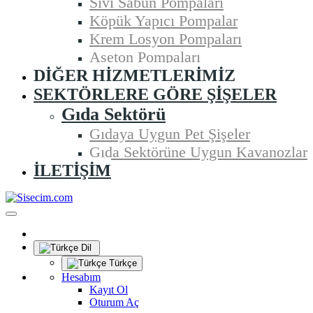
Sıvı Sabun Pompaları
Köpük Yapıcı Pompalar
Krem Losyon Pompaları
Aseton Pompaları
DIĞER HIZMETLERIMIZ
SEKTÖRLERE GÖRE ŞIŞELER
Gıda Sektörü
Gıdaya Uygun Pet Şişeler
Gıda Sektörüne Uygun Kavanozlar
İLETIŞIM
Dil
Türkçe
Hesabım
Kayıt Ol
Oturum Aç