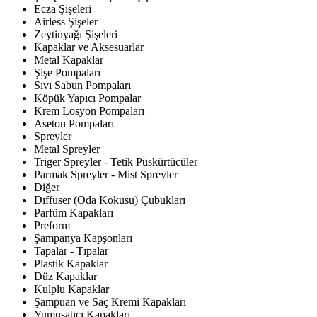
Ecza Şişeleri
Airless Şişeler
Zeytinyağı Şişeleri
Kapaklar ve Aksesuarlar
Metal Kapaklar
Şişe Pompaları
Sıvı Sabun Pompaları
Köpük Yapıcı Pompalar
Krem Losyon Pompaları
Aseton Pompaları
Spreyler
Metal Spreyler
Triger Spreyler - Tetik Püskürtücüler
Parmak Spreyler - Mist Spreyler
Diğer
Dıffuser (Oda Kokusu) Çubukları
Parfüm Kapakları
Preform
Şampanya Kapşonları
Tapalar - Tıpalar
Plastik Kapaklar
Düz Kapaklar
Kulplu Kapaklar
Şampuan ve Saç Kremi Kapakları
Yumuşatıcı Kapakları