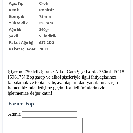
Ağız Tipi
Crok
Renk
Renksiz
Genişlik
75mm
Yükseklik
293mm
Ağırlık
360gr
Şekil
Silindirik
Paket Ağırlığı
637,2KG
Paket İçi Adet
1631
Şişecam 750 ML Şarap / Alkol Cam Şişe Bordo 750mL FC18
[596175] Boş şarap ve alkol şişeleriyle ilgili ihtiyaçlarınızı
karşılamak ve toptan satış avantajlarından yararlanmak için
hemen bizimle iletişime geçin. Kaliteli ürünlerimizle
işletmenize değer katın!
Yorum Yap
Adınız