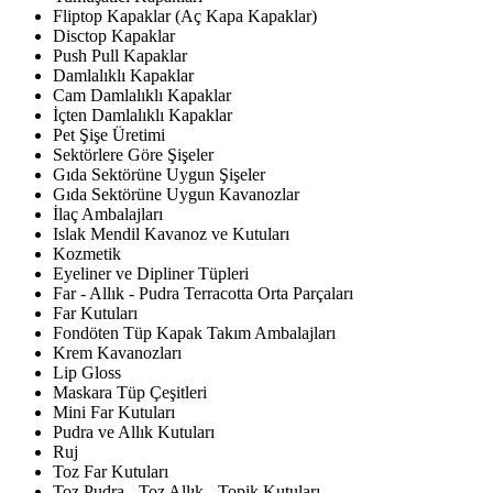
Fliptop Kapaklar (Aç Kapa Kapaklar)
Disctop Kapaklar
Push Pull Kapaklar
Damlalıklı Kapaklar
Cam Damlalıklı Kapaklar
İçten Damlalıklı Kapaklar
Pet Şişe Üretimi
Sektörlere Göre Şişeler
Gıda Sektörüne Uygun Şişeler
Gıda Sektörüne Uygun Kavanozlar
İlaç Ambalajları
Islak Mendil Kavanoz ve Kutuları
Kozmetik
Eyeliner ve Dipliner Tüpleri
Far - Allık - Pudra Terracotta Orta Parçaları
Far Kutuları
Fondöten Tüp Kapak Takım Ambalajları
Krem Kavanozları
Lip Gloss
Maskara Tüp Çeşitleri
Mini Far Kutuları
Pudra ve Allık Kutuları
Ruj
Toz Far Kutuları
Toz Pudra - Toz Allık - Topik Kutuları