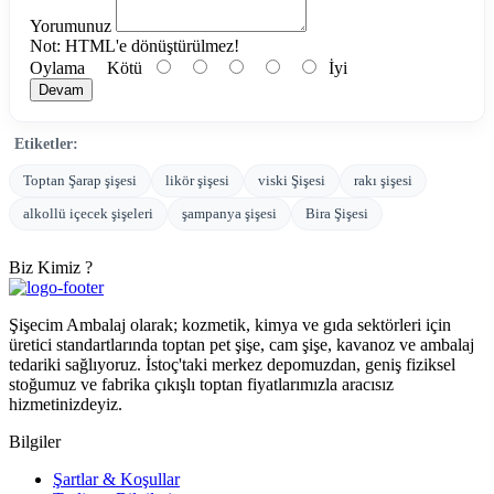
Yorumunuz
Not:
HTML'e dönüştürülmez!
Oylama
Kötü
İyi
Devam
Etiketler:
Toptan Şarap şişesi
likör şişesi
viski Şişesi
rakı şişesi
alkollü içecek şişeleri
şampanya şişesi
Bira Şişesi
Biz Kimiz ?
Şişecim Ambalaj olarak; kozmetik, kimya ve gıda sektörleri için
üretici standartlarında toptan pet şişe, cam şişe, kavanoz ve ambalaj
tedariki sağlıyoruz. İstoç'taki merkez depomuzdan, geniş fiziksel
stoğumuz ve fabrika çıkışlı toptan fiyatlarımızla aracısız
hizmetinizdeyiz.
Bilgiler
Şartlar & Koşullar