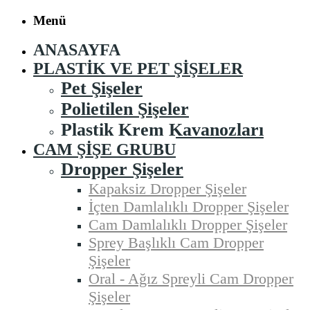
Menü
ANASAYFA
PLASTIK VE PET ŞIŞELER
Pet Şişeler
Polietilen Şişeler
Plastik Krem Kavanozları
CAM ŞIŞE GRUBU
Dropper Şişeler
Kapaksiz Dropper Şişeler
İçten Damlalıklı Dropper Şişeler
Cam Damlalıklı Dropper Şişeler
Sprey Başlıklı Cam Dropper
Şişeler
Oral - Ağız Spreyli Cam Dropper
Şişeler