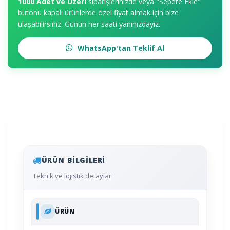
1000 Adet ve Üzeri
siparişlerinizde veya "Sepete Ekle"
butonu kapalı ürünlerde özel fiyat almak için bize
ulaşabilirsiniz. Günün her saati yanınızdayız.
WhatsApp'tan Teklif Al
ÜRÜN BILGILERI
Teknik ve lojistik detaylar
ÜRÜN