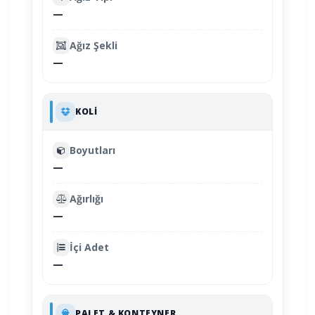
—
Ağız Şekli
—
KOLI
Boyutları
—
Ağırlığı
—
İçi Adet
—
PALET & KONTEYNER