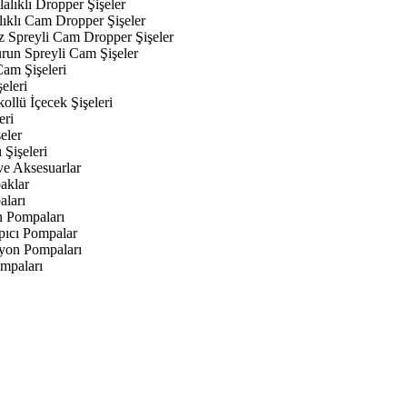
alıklı Dropper Şişeler
lıklı Cam Dropper Şişeler
z Spreyli Cam Dropper Şişeler
urun Spreyli Cam Şişeler
am Şişeleri
eleri
kollü İçecek Şişeleri
eri
eler
 Şişeleri
ve Aksesuarlar
aklar
aları
n Pompaları
ıcı Pompalar
yon Pompaları
mpaları