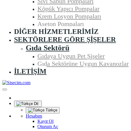
Sıvı Sabun Pompaları
Köpük Yapıcı Pompalar
Krem Losyon Pompaları
Aseton Pompaları
DIĞER HIZMETLERIMIZ
SEKTÖRLERE GÖRE ŞIŞELER
Gıda Sektörü
Gıdaya Uygun Pet Şişeler
Gıda Sektörüne Uygun Kavanozlar
İLETIŞIM
Dil
Türkçe
Hesabım
Kayıt Ol
Oturum Aç