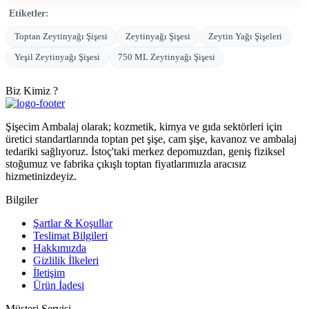
Etiketler:
Toptan Zeytinyağı Şişesi
Zeytinyağı Şişesi
Zeytin Yağı Şişeleri
Yeşil Zeytinyağı Şişesi
750 ML Zeytinyağı Şişesi
Biz Kimiz ?
Şişecim Ambalaj olarak; kozmetik, kimya ve gıda sektörleri için
üretici standartlarında toptan pet şişe, cam şişe, kavanoz ve ambalaj
tedariki sağlıyoruz. İstoç'taki merkez depomuzdan, geniş fiziksel
stoğumuz ve fabrika çıkışlı toptan fiyatlarımızla aracısız
hizmetinizdeyiz.
Bilgiler
Şartlar & Koşullar
Teslimat Bilgileri
Hakkımızda
Gizlilik İlkeleri
İletişim
Ürün İadesi
Müşteri Servisi