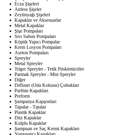
Ecza Şişeleri
Airless Şişeler
Zeytinyağı Şişeleri
Kapaklar ve Aksesuarlar
Metal Kapaklar
Şişe Pompaları
Sıvı Sabun Pompaları
Köpük Yapıcı Pompalar
Krem Losyon Pompaları
Aseton Pompaları
Spreyler
Metal Spreyler
Triger Spreyler - Tetik Püskürtücüler
Parmak Spreyler - Mist Spreyler
Diğer
Dıffuser (Oda Kokusu) Çubukları
Parfüm Kapakları
Preform
Şampanya Kapşonları
Tapalar - Tıpalar
Plastik Kapaklar
Düz Kapaklar
Kulplu Kapaklar
Şampuan ve Saç Kremi Kapakları
Yumuşatıcı Kapakları