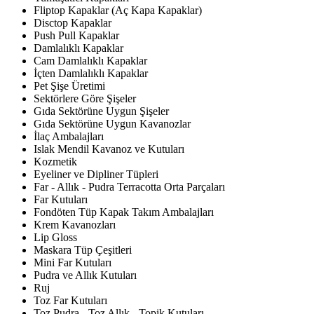
Fliptop Kapaklar (Aç Kapa Kapaklar)
Disctop Kapaklar
Push Pull Kapaklar
Damlalıklı Kapaklar
Cam Damlalıklı Kapaklar
İçten Damlalıklı Kapaklar
Pet Şişe Üretimi
Sektörlere Göre Şişeler
Gıda Sektörüne Uygun Şişeler
Gıda Sektörüne Uygun Kavanozlar
İlaç Ambalajları
Islak Mendil Kavanoz ve Kutuları
Kozmetik
Eyeliner ve Dipliner Tüpleri
Far - Allık - Pudra Terracotta Orta Parçaları
Far Kutuları
Fondöten Tüp Kapak Takım Ambalajları
Krem Kavanozları
Lip Gloss
Maskara Tüp Çeşitleri
Mini Far Kutuları
Pudra ve Allık Kutuları
Ruj
Toz Far Kutuları
Toz Pudra - Toz Allık - Topik Kutuları