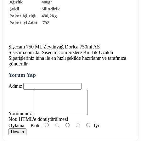
Ağırlık
480gr
Şekil
Silindirik
Paket Ağırlığı
430,2Kg
Paket İçi Adet
792
Şişecam 750 ML Zeytinyağ Dorica 750ml AS
Sisecim.com'da. Sisecim.com Sizlere Bir Tık Uzakta
Siparişleriniz itina ile en hızlı şekilde hazırlanır ve tarafınıza
gönderilir.
Yorum Yap
Adınız
Yorumunuz
Not:
HTML'e dönüştürülmez!
Oylama
Kötü
İyi
Devam