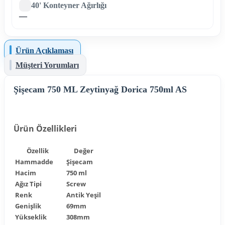
40' Konteyner Ağırlığı
—
Ürün Açıklaması
Müşteri Yorumları
Şişecam 750 ML Zeytinyağ Dorica 750ml AS
Ürün Özellikleri
Özellik
Değer
Hammadde
Şişecam
Hacim
750 ml
Ağız Tipi
Screw
Renk
Antik Yeşil
Genişlik
69mm
Yükseklik
308mm