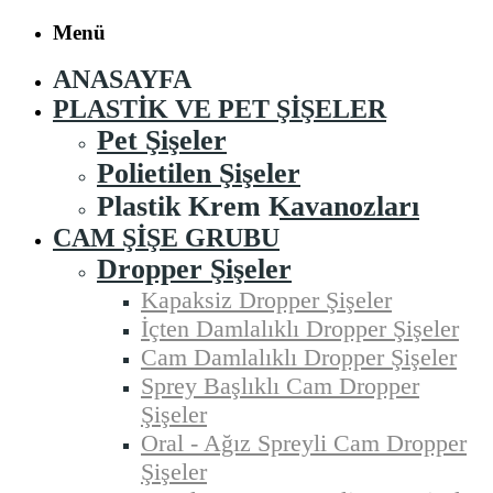
Menü
ANASAYFA
PLASTIK VE PET ŞIŞELER
Pet Şişeler
Polietilen Şişeler
Plastik Krem Kavanozları
CAM ŞIŞE GRUBU
Dropper Şişeler
Kapaksiz Dropper Şişeler
İçten Damlalıklı Dropper Şişeler
Cam Damlalıklı Dropper Şişeler
Sprey Başlıklı Cam Dropper
Şişeler
Oral - Ağız Spreyli Cam Dropper
Şişeler