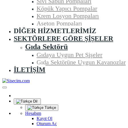
Sıvı Sabun Pompaları
Köpük Yapıcı Pompalar
Krem Losyon Pompaları
Aseton Pompaları
DIĞER HIZMETLERIMIZ
SEKTÖRLERE GÖRE ŞIŞELER
Gıda Sektörü
Gıdaya Uygun Pet Şişeler
Gıda Sektörüne Uygun Kavanozlar
İLETIŞIM
Dil
Türkçe
Hesabım
Kayıt Ol
Oturum Aç