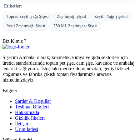
Etiketler:
Toptan Zeytinyağı Şişesi
Zeytinyağı Şişesi
Zeytin Yağı Şişeleri
Yeşil Zeytinyağı Şişesi
750 ML Zeytinyağı Şişesi
Biz Kimiz ?
Şişecim Ambalaj olarak; kozmetik, kimya ve gıda sektörleri için
üretici standartlarında toptan pet şişe, cam şişe, kavanoz ve ambalaj
tedariki sağlıyoruz. İstoç'taki merkez depomuzdan, geniş fiziksel
stoğumuz ve fabrika çıkışlı toptan fiyatlarımızla aracısız
hizmetinizdeyiz.
Bilgiler
Şartlar & Koşullar
Teslimat Bilgileri
Hakkımızda
Gizlilik İlkeleri
İletişim
Ürün İadesi
Müşteri Servisi