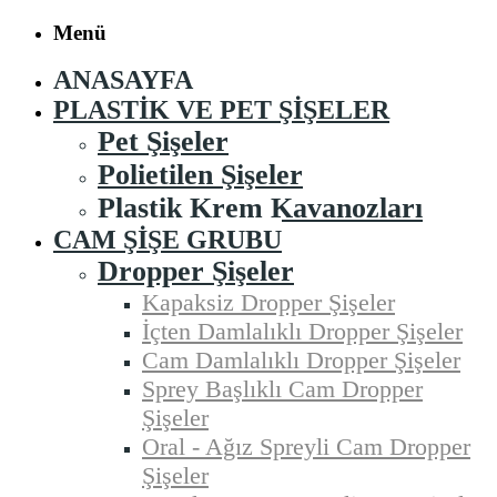
Menü
ANASAYFA
PLASTIK VE PET ŞIŞELER
Pet Şişeler
Polietilen Şişeler
Plastik Krem Kavanozları
CAM ŞIŞE GRUBU
Dropper Şişeler
Kapaksiz Dropper Şişeler
İçten Damlalıklı Dropper Şişeler
Cam Damlalıklı Dropper Şişeler
Sprey Başlıklı Cam Dropper
Şişeler
Oral - Ağız Spreyli Cam Dropper
Şişeler