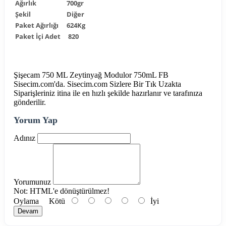
Ağırlık
700gr
Şekil
Diğer
Paket Ağırlığı
624Kg
Paket İçi Adet
820
Şişecam 750 ML Zeytinyağ Modulor 750mL FB
Sisecim.com'da. Sisecim.com Sizlere Bir Tık Uzakta
Siparişleriniz itina ile en hızlı şekilde hazırlanır ve tarafınıza
gönderilir.
Yorum Yap
Adınız
Yorumunuz
Not:
HTML'e dönüştürülmez!
Oylama
Kötü
İyi
Devam