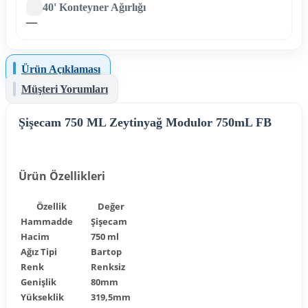
40' Konteyner Ağırlığı
—
Ürün Açıklaması
Müşteri Yorumları
Şişecam 750 ML Zeytinyağ Modulor 750mL FB
Ürün Özellikleri
Özellik
Değer
Hammadde
Şişecam
Hacim
750 ml
Ağız Tipi
Bartop
Renk
Renksiz
Genişlik
80mm
Yükseklik
319,5mm