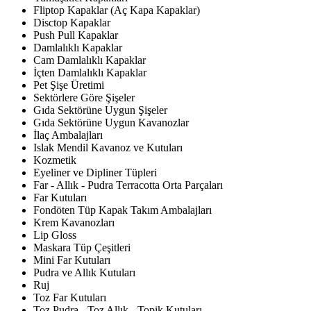
Fliptop Kapaklar (Aç Kapa Kapaklar)
Disctop Kapaklar
Push Pull Kapaklar
Damlalıklı Kapaklar
Cam Damlalıklı Kapaklar
İçten Damlalıklı Kapaklar
Pet Şişe Üretimi
Sektörlere Göre Şişeler
Gıda Sektörüne Uygun Şişeler
Gıda Sektörüne Uygun Kavanozlar
İlaç Ambalajları
Islak Mendil Kavanoz ve Kutuları
Kozmetik
Eyeliner ve Dipliner Tüpleri
Far - Allık - Pudra Terracotta Orta Parçaları
Far Kutuları
Fondöten Tüp Kapak Takım Ambalajları
Krem Kavanozları
Lip Gloss
Maskara Tüp Çeşitleri
Mini Far Kutuları
Pudra ve Allık Kutuları
Ruj
Toz Far Kutuları
Toz Pudra - Toz Allık - Topik Kutuları