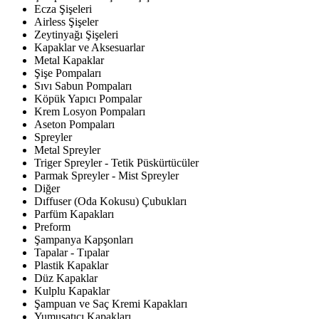
Ecza Şişeleri
Airless Şişeler
Zeytinyağı Şişeleri
Kapaklar ve Aksesuarlar
Metal Kapaklar
Şişe Pompaları
Sıvı Sabun Pompaları
Köpük Yapıcı Pompalar
Krem Losyon Pompaları
Aseton Pompaları
Spreyler
Metal Spreyler
Triger Spreyler - Tetik Püskürtücüler
Parmak Spreyler - Mist Spreyler
Diğer
Dıffuser (Oda Kokusu) Çubukları
Parfüm Kapakları
Preform
Şampanya Kapşonları
Tapalar - Tıpalar
Plastik Kapaklar
Düz Kapaklar
Kulplu Kapaklar
Şampuan ve Saç Kremi Kapakları
Yumuşatıcı Kapakları