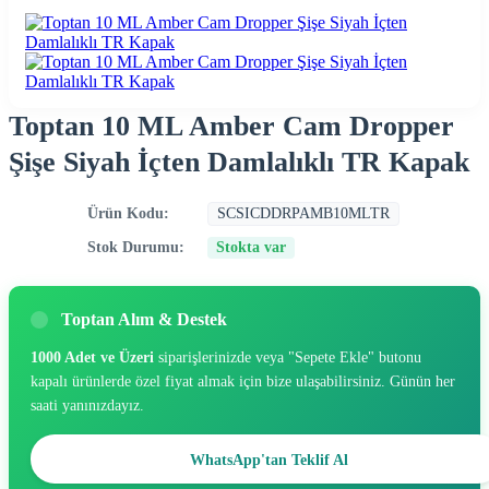
Toptan 10 ML Amber Cam Dropper
Şişe Siyah İçten Damlalıklı TR Kapak
Ürün Kodu:
SCSICDDRPAMB10MLTR
Stok Durumu:
Stokta var
Toptan Alım & Destek
1000 Adet ve Üzeri
siparişlerinizde veya "Sepete Ekle" butonu
kapalı ürünlerde özel fiyat almak için bize ulaşabilirsiniz. Günün her
saati yanınızdayız.
WhatsApp'tan Teklif Al