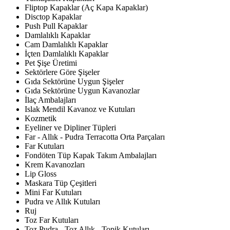
Fliptop Kapaklar (Aç Kapa Kapaklar)
Disctop Kapaklar
Push Pull Kapaklar
Damlalıklı Kapaklar
Cam Damlalıklı Kapaklar
İçten Damlalıklı Kapaklar
Pet Şişe Üretimi
Sektörlere Göre Şişeler
Gıda Sektörüne Uygun Şişeler
Gıda Sektörüne Uygun Kavanozlar
İlaç Ambalajları
Islak Mendil Kavanoz ve Kutuları
Kozmetik
Eyeliner ve Dipliner Tüpleri
Far - Allık - Pudra Terracotta Orta Parçaları
Far Kutuları
Fondöten Tüp Kapak Takım Ambalajları
Krem Kavanozları
Lip Gloss
Maskara Tüp Çeşitleri
Mini Far Kutuları
Pudra ve Allık Kutuları
Ruj
Toz Far Kutuları
Toz Pudra - Toz Allık - Topik Kutuları