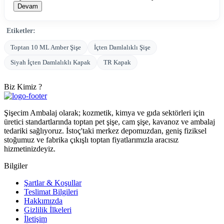
Devam
Etiketler:
Toptan 10 ML Amber Şişe
İçten Damlalıklı Şişe
Siyah İçten Damlalıklı Kapak
TR Kapak
Biz Kimiz ?
Şişecim Ambalaj olarak; kozmetik, kimya ve gıda sektörleri için
üretici standartlarında toptan pet şişe, cam şişe, kavanoz ve ambalaj
tedariki sağlıyoruz. İstoç'taki merkez depomuzdan, geniş fiziksel
stoğumuz ve fabrika çıkışlı toptan fiyatlarımızla aracısız
hizmetinizdeyiz.
Bilgiler
Şartlar & Koşullar
Teslimat Bilgileri
Hakkımızda
Gizlilik İlkeleri
İletişim