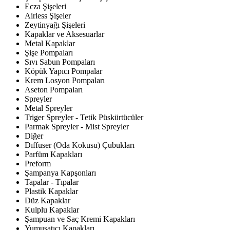
Ecza Şişeleri
Airless Şişeler
Zeytinyağı Şişeleri
Kapaklar ve Aksesuarlar
Metal Kapaklar
Şişe Pompaları
Sıvı Sabun Pompaları
Köpük Yapıcı Pompalar
Krem Losyon Pompaları
Aseton Pompaları
Spreyler
Metal Spreyler
Triger Spreyler - Tetik Püskürtücüler
Parmak Spreyler - Mist Spreyler
Diğer
Dıffuser (Oda Kokusu) Çubukları
Parfüm Kapakları
Preform
Şampanya Kapşonları
Tapalar - Tıpalar
Plastik Kapaklar
Düz Kapaklar
Kulplu Kapaklar
Şampuan ve Saç Kremi Kapakları
Yumuşatıcı Kapakları