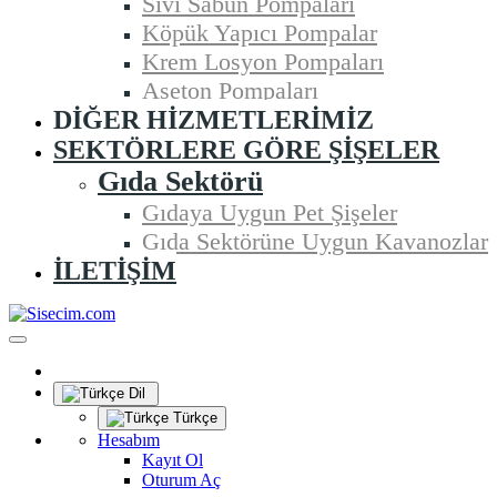
Sıvı Sabun Pompaları
Köpük Yapıcı Pompalar
Krem Losyon Pompaları
Aseton Pompaları
DIĞER HIZMETLERIMIZ
SEKTÖRLERE GÖRE ŞIŞELER
Gıda Sektörü
Gıdaya Uygun Pet Şişeler
Gıda Sektörüne Uygun Kavanozlar
İLETIŞIM
Dil
Türkçe
Hesabım
Kayıt Ol
Oturum Aç