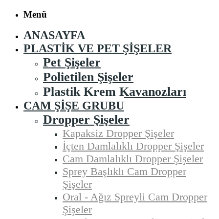
Menü
ANASAYFA
PLASTIK VE PET ŞIŞELER
Pet Şişeler
Polietilen Şişeler
Plastik Krem Kavanozları
CAM ŞIŞE GRUBU
Dropper Şişeler
Kapaksiz Dropper Şişeler
İçten Damlalıklı Dropper Şişeler
Cam Damlalıklı Dropper Şişeler
Sprey Başlıklı Cam Dropper
Şişeler
Oral - Ağız Spreyli Cam Dropper
Şişeler