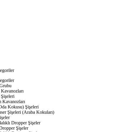
egoriler
egoriler
 Grubu
Kavanozları
Şişeleri
 Kavanozları
Oda Kokusu) Şişeleri
ser Şişeleri (Araba Kokuları)
şeler
lıklı Dropper Şişeler
Dropper Şişeler