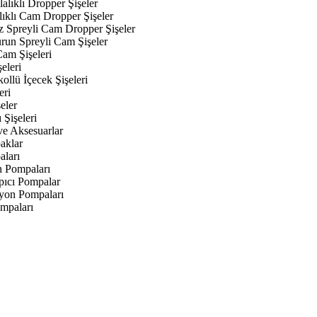
alıklı Dropper Şişeler
lıklı Cam Dropper Şişeler
z Spreyli Cam Dropper Şişeler
urun Spreyli Cam Şişeler
am Şişeleri
eleri
kollü İçecek Şişeleri
eri
eler
 Şişeleri
ve Aksesuarlar
aklar
aları
n Pompaları
ıcı Pompalar
yon Pompaları
mpaları