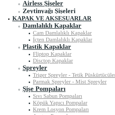
Airless Şişeler
Zeytinyağı Şişeleri
KAPAK VE AKSESUARLAR
Damlalıklı Kapaklar
Cam Damlalıklı Kapaklar
İçten Damlalıklı Kapaklar
Plastik Kapaklar
Fliptop Kapaklar
Disctop Kapaklar
Spreyler
Triger Spreyler - Tetik Püskürtücüle
Parmak Spreyler - Mist Spreyler
Şişe Pompaları
Sıvı Sabun Pompaları
Köpük Yapıcı Pompalar
Krem Losyon Pompaları