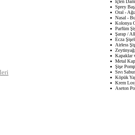
İçten Daml
Sprey Baş
Oral - Ağı
Nasal - B
Kolonya C
Parfüm Şiş
Şarap / Al
Ecza Şişel
Airless Şiş
Zeytinyağı
Kapaklar 
Metal Kap
Şişe Pomp
leri
Sıvı Sabu
Köpük Yap
Krem Los
Aseton Po