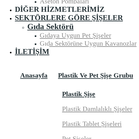
Aseton Pompaları
DIĞER HIZMETLERIMIZ
SEKTÖRLERE GÖRE ŞIŞELER
Gıda Sektörü
Gıdaya Uygun Pet Şişeler
Gıda Sektörüne Uygun Kavanozlar
İLETIŞIM
Anasayfa
Plastik Ve Pet Şişe Grubu
Plastik Şişe
Plastik Damlalıklı Şişeler
Plastik Tablet Şişeleri
Pet Şişeler