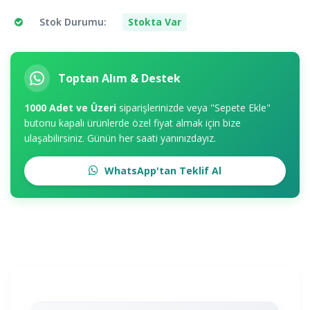
Stok Durumu:
Stokta Var
Toptan Alım & Destek
1000 Adet ve Üzeri
siparişlerinizde veya "Sepete Ekle"
butonu kapalı ürünlerde özel fiyat almak için bize
ulaşabilirsiniz. Günün her saati yanınızdayız.
WhatsApp'tan Teklif Al