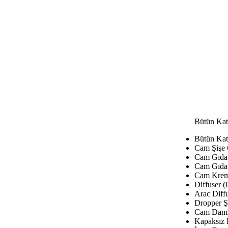
Bütün Kat
Bütün Kat
Cam Şişe
Cam Gıda 
Cam Gıda 
Cam Krem
Diffuser (
Arac Diffu
Dropper Şi
Cam Damla
Kapaksız 