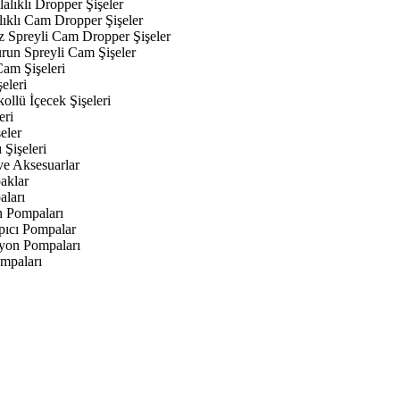
alıklı Dropper Şişeler
lıklı Cam Dropper Şişeler
z Spreyli Cam Dropper Şişeler
urun Spreyli Cam Şişeler
am Şişeleri
eleri
kollü İçecek Şişeleri
eri
eler
 Şişeleri
ve Aksesuarlar
aklar
aları
n Pompaları
ıcı Pompalar
yon Pompaları
mpaları