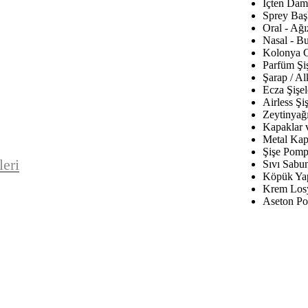
İçten Daml
Sprey Baş
Oral - Ağı
Nasal - B
Kolonya C
Parfüm Şiş
Şarap / Al
Ecza Şişel
Airless Şiş
Zeytinyağı
Kapaklar 
Metal Kap
Şişe Pomp
leri
Sıvı Sabu
Köpük Yap
Krem Los
Aseton Po