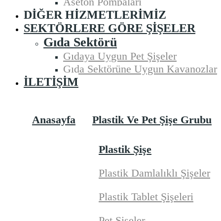
Aseton Pompaları
DIĞER HIZMETLERIMIZ
SEKTÖRLERE GÖRE ŞIŞELER
Gıda Sektörü
Gıdaya Uygun Pet Şişeler
Gıda Sektörüne Uygun Kavanozlar
İLETIŞIM
Anasayfa
Plastik Ve Pet Şişe Grubu
Plastik Şişe
Plastik Damlalıklı Şişeler
Plastik Tablet Şişeleri
Pet Şişeler