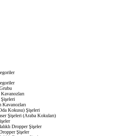
egoriler
egoriler
 Grubu
Kavanozları
Şişeleri
 Kavanozları
Oda Kokusu) Şişeleri
ser Şişeleri (Araba Kokuları)
şeler
lıklı Dropper Şişeler
Dropper Şişeler