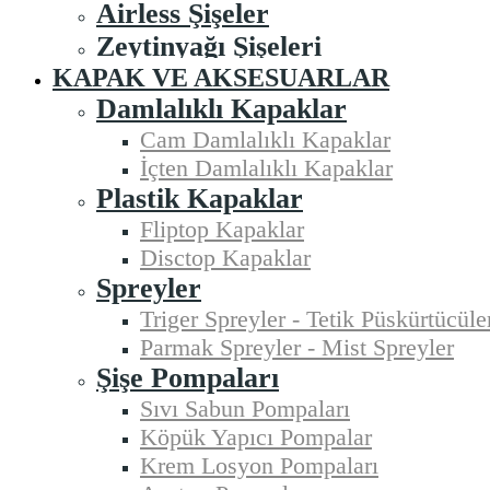
Airless Şişeler
Zeytinyağı Şişeleri
KAPAK VE AKSESUARLAR
Damlalıklı Kapaklar
Cam Damlalıklı Kapaklar
İçten Damlalıklı Kapaklar
Plastik Kapaklar
Fliptop Kapaklar
Disctop Kapaklar
Spreyler
Triger Spreyler - Tetik Püskürtücüle
Parmak Spreyler - Mist Spreyler
Şişe Pompaları
Sıvı Sabun Pompaları
Köpük Yapıcı Pompalar
Krem Losyon Pompaları