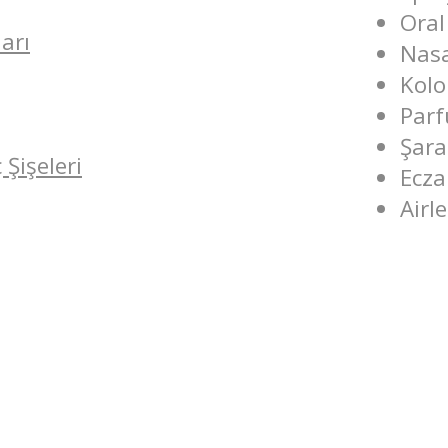
Oral
arı
Nasa
Kolo
Parf
Şara
 Şişeleri
Ecza
Airle