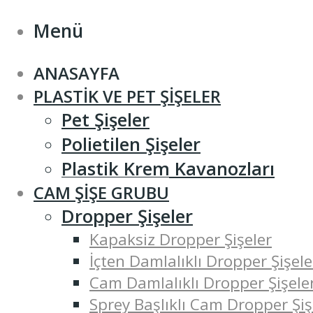
Menü
ANASAYFA
PLASTIK VE PET ŞIŞELER
Pet Şişeler
Polietilen Şişeler
Plastik Krem Kavanozları
CAM ŞIŞE GRUBU
Dropper Şişeler
Kapaksiz Dropper Şişeler
İçten Damlalıklı Dropper Şişele
Cam Damlalıklı Dropper Şişele
Sprey Başlıklı Cam Dropper Şiş