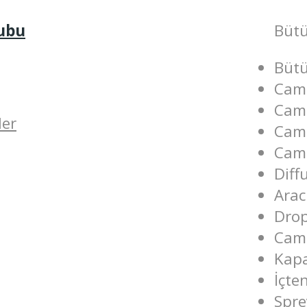
rubu
Bütü
Bütü
Cam 
Cam 
ler
Cam 
Cam 
Diff
Arac
Drop
Cam 
Kapa
İçte
Spre