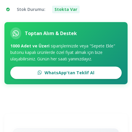
Stok Durumu:
Stokta Var
Toptan Alım & Destek
1000 Adet ve Üzeri
siparişlerinizde veya "Sepete Ekle"
butonu kapalı ürünlerde özel fiyat almak için bize
ulaşabilirsiniz. Günün her saati yanınızdayız.
WhatsApp'tan Teklif Al