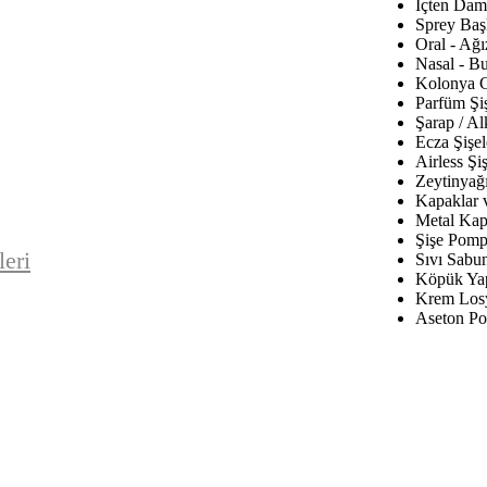
İçten Daml
Sprey Baş
Oral - Ağı
Nasal - B
Kolonya C
Parfüm Şiş
Şarap / Al
Ecza Şişel
Airless Şiş
Zeytinyağı
Kapaklar 
Metal Kap
Şişe Pomp
leri
Sıvı Sabu
Köpük Yap
Krem Los
Aseton Po