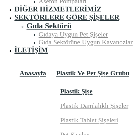
Aseton Pompaları
DIĞER HIZMETLERIMIZ
SEKTÖRLERE GÖRE ŞIŞELER
Gıda Sektörü
Gıdaya Uygun Pet Şişeler
Gıda Sektörüne Uygun Kavanozlar
İLETIŞIM
Anasayfa
Plastik Ve Pet Şişe Grubu
Plastik Şişe
Plastik Damlalıklı Şişeler
Plastik Tablet Şişeleri
Pet Şişeler