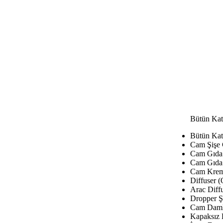
Bütün Kat
Bütün Kat
Cam Şişe
Cam Gıda 
Cam Gıda 
Cam Krem
Diffuser (
Arac Diffu
Dropper Şi
Cam Damla
Kapaksız 