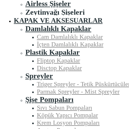
Airless Şişeler
Zeytinyağı Şişeleri
KAPAK VE AKSESUARLAR
Damlalıklı Kapaklar
Cam Damlalıklı Kapaklar
İçten Damlalıklı Kapaklar
Plastik Kapaklar
Fliptop Kapaklar
Disctop Kapaklar
Spreyler
Triger Spreyler - Tetik Püskürtücüle
Parmak Spreyler - Mist Spreyler
Şişe Pompaları
Sıvı Sabun Pompaları
Köpük Yapıcı Pompalar
Krem Losyon Pompaları