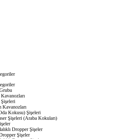
egoriler
egoriler
 Grubu
Kavanozları
Şişeleri
 Kavanozları
Oda Kokusu) Şişeleri
ser Şişeleri (Araba Kokuları)
şeler
lıklı Dropper Şişeler
Dropper Şişeler