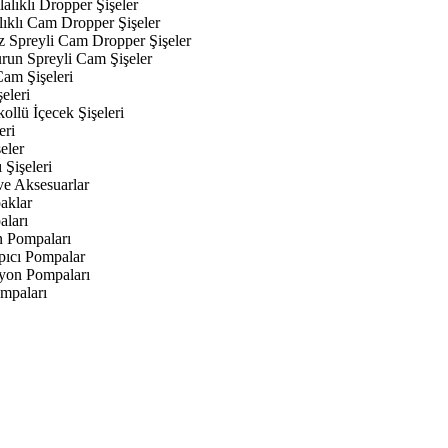
alıklı Dropper Şişeler
lıklı Cam Dropper Şişeler
z Spreyli Cam Dropper Şişeler
urun Spreyli Cam Şişeler
am Şişeleri
eleri
kollü İçecek Şişeleri
eri
eler
 Şişeleri
ve Aksesuarlar
aklar
aları
n Pompaları
ıcı Pompalar
yon Pompaları
mpaları