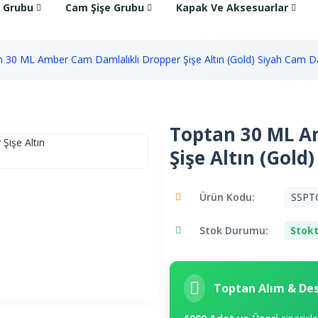
e Grubu
Cam Şişe Grubu
Kapak Ve Aksesuarlar
 30 ML Amber Cam Damlalıklı Dropper Şişe Altın (Gold) Siyah Cam Da
Toptan 30 ML A
Şişe Altın (Gol
Ürün Kodu:
SSPT
Stok Durumu:
Stokt
Toptan Alım & De