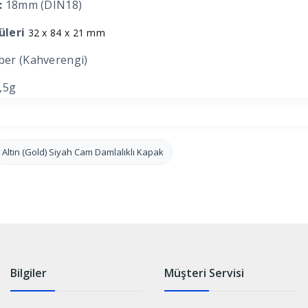
:
18mm (DIN18)
üleri
32 x 84 x 21 mm
er (Kahverengi)
,5g
Altın (Gold) Siyah Cam Damlalıklı Kapak
Bilgiler
Müşteri Servisi