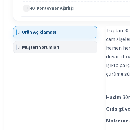
40' Konteyner Ağırlığı
Toptan 30 
Ürün Açıklaması
cam şişele
Müşteri Yorumları
hemen heme
duyarlı boy
ışıkta parç
çürüme sür
Hacim
30
Gıda güven
Malzeme