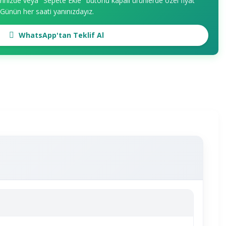
erinizde veya "Sepete Ekle" butonu kapalı ürünlerde özel fiyat
. Günün her saati yanınızdayız.
WhatsApp'tan Teklif Al