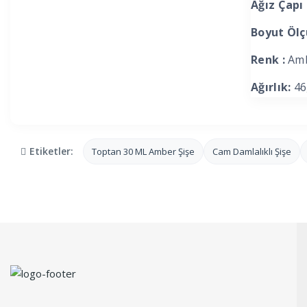
Ağız Çapı 
Boyut Ölç
Renk :
Amb
Ağırlık:
46
Etiketler:
Toptan 30 ML Amber Şişe
Cam Damlalıklı Şişe