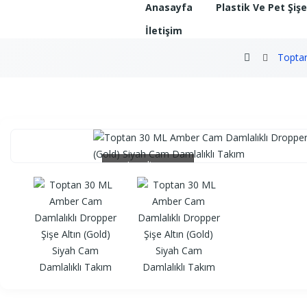
Anasayfa
Plastik Ve Pet Şiş
İletişim
Toptan
Loading...
Loading...