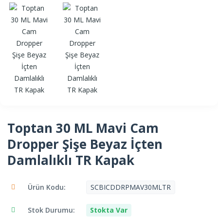
Toptan 30 ML Mavi Cam
Dropper Şişe Beyaz İçten
Damlalıklı TR Kapak
Ürün Kodu:
SCBICDDRPMAV30MLTR
Stok Durumu:
Stokta Var