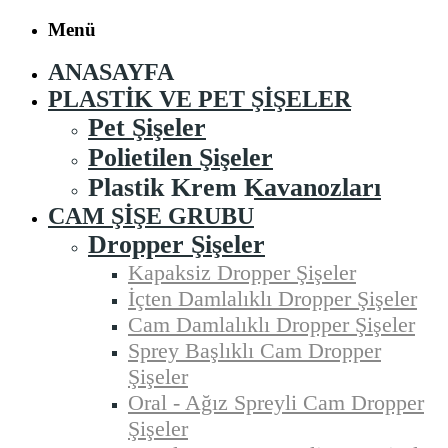
Menü
ANASAYFA
PLASTIK VE PET ŞIŞELER
Pet Şişeler
Polietilen Şişeler
Plastik Krem Kavanozları
CAM ŞIŞE GRUBU
Dropper Şişeler
Kapaksiz Dropper Şişeler
İçten Damlalıklı Dropper Şişeler
Cam Damlalıklı Dropper Şişeler
Sprey Başlıklı Cam Dropper
Şişeler
Oral - Ağız Spreyli Cam Dropper
Şişeler