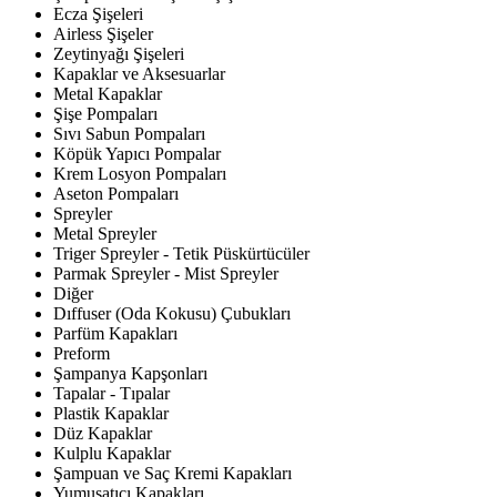
Ecza Şişeleri
Airless Şişeler
Zeytinyağı Şişeleri
Kapaklar ve Aksesuarlar
Metal Kapaklar
Şişe Pompaları
Sıvı Sabun Pompaları
Köpük Yapıcı Pompalar
Krem Losyon Pompaları
Aseton Pompaları
Spreyler
Metal Spreyler
Triger Spreyler - Tetik Püskürtücüler
Parmak Spreyler - Mist Spreyler
Diğer
Dıffuser (Oda Kokusu) Çubukları
Parfüm Kapakları
Preform
Şampanya Kapşonları
Tapalar - Tıpalar
Plastik Kapaklar
Düz Kapaklar
Kulplu Kapaklar
Şampuan ve Saç Kremi Kapakları
Yumuşatıcı Kapakları