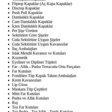
Fliptop Kapaklar (Aç Kapa Kapaklar)
Disctop Kapaklar
Push Pull Kapaklar
Damlalıklı Kapaklar
Cam Damlalıklı Kapaklar
İçten Damlalıklı Kapaklar
Pet Şişe Üretimi
Sektörlere Göre Şişeler
Gıda Sektörüne Uygun Şişeler
Gıda Sektörüne Uygun Kavanozlar
İlaç Ambalajları
Islak Mendil Kavanoz ve Kutuları
Kozmetik
Eyeliner ve Dipliner Tüpleri
Far - Allık - Pudra Terracotta Orta Parçaları
Far Kutuları
Fondöten Tüp Kapak Takım Ambalajları
Krem Kavanozları
Lip Gloss
Maskara Tüp Çeşitleri
Mini Far Kutuları
Pudra ve Allık Kutuları
Ruj
Toz Far Kutuları
Toz Pudra - Toz Allık - Topik Kutuları