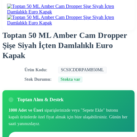
Toptan 50 ML Amber Cam Dropper
Şişe Siyah İçten Damlalıklı Euro
Kapak
Ürün Kodu:
SCSICDDRPAMB50ML
Stok Durumu:
Stokta var
Toptan Alım & Destek
1000 Adet ve Üzeri
siparişlerinizde veya "Sepete Ekle" butonu
kapalı ürünlerde özel fiyat almak için bize ulaşabilirsiniz. Günün her
saati yanınızdayız.