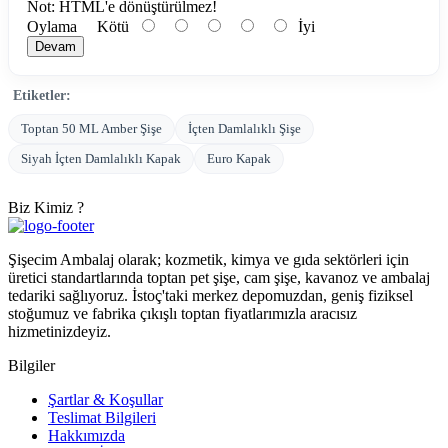
Not:
HTML'e dönüştürülmez!
Oylama
Kötü
İyi
Devam
Etiketler:
Toptan 50 ML Amber Şişe
İçten Damlalıklı Şişe
Siyah İçten Damlalıklı Kapak
Euro Kapak
Biz Kimiz ?
Şişecim Ambalaj olarak; kozmetik, kimya ve gıda sektörleri için
üretici standartlarında toptan pet şişe, cam şişe, kavanoz ve ambalaj
tedariki sağlıyoruz. İstoç'taki merkez depomuzdan, geniş fiziksel
stoğumuz ve fabrika çıkışlı toptan fiyatlarımızla aracısız
hizmetinizdeyiz.
Bilgiler
Şartlar & Koşullar
Teslimat Bilgileri
Hakkımızda