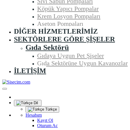
Sıvı Sabun Pompaları
Köpük Yapıcı Pompalar
Krem Losyon Pompaları
Aseton Pompaları
DIĞER HIZMETLERIMIZ
SEKTÖRLERE GÖRE ŞIŞELER
Gıda Sektörü
Gıdaya Uygun Pet Şişeler
Gıda Sektörüne Uygun Kavanozlar
İLETIŞIM
Dil
Türkçe
Hesabım
Kayıt Ol
Oturum Aç