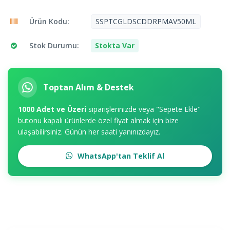
Ürün Kodu:
SSPTCGLDSCDDRPMAV50ML
Stok Durumu:
Stokta Var
Toptan Alım & Destek
1000 Adet ve Üzeri
siparişlerinizde veya "Sepete Ekle"
butonu kapalı ürünlerde özel fiyat almak için bize
ulaşabilirsiniz. Günün her saati yanınızdayız.
WhatsApp'tan Teklif Al